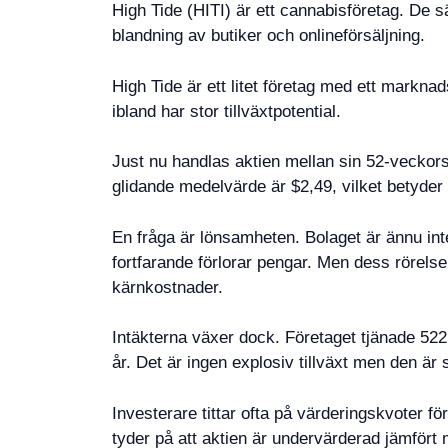
High Tide (HITI) är ett cannabisföretag. De 
blandning av butiker och onlineförsäljning.
High Tide är ett litet företag med ett markna
ibland har stor tillväxtpotential.
Just nu handlas aktien mellan sin 52-veckor
glidande medelvärde är $2,49, vilket betyder a
En fråga är lönsamheten. Bolaget är ännu int
fortfarande förlorar pengar. Men dess rörels
kärnkostnader.
Intäkterna växer dock. Företaget tjänade 522
år. Det är ingen explosiv tillväxt men den är 
Investerare tittar ofta på värderingskvoter för
tyder på att aktien är undervärderad jämfört me