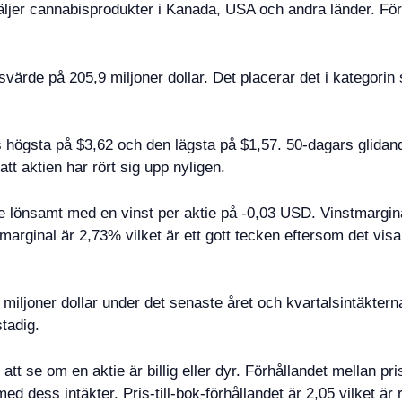
säljer cannabisprodukter i Kanada, USA och andra länder. För
dsvärde på 205,9 miljoner dollar. Det placerar det i kategor
s högsta på $3,62 och den lägsta på $1,57. 50-dagars glida
tt aktien har rört sig upp nyligen.
e lönsamt med en vinst per aktie på -0,03 USD. Vinstmargina
emarginal är 2,73% vilket är ett gott tecken eftersom det vi
 miljoner dollar under det senaste året och kvartalsintäkt
stadig.
 att se om en aktie är billig eller dyr. Förhållandet mellan pri
d dess intäkter. Pris-till-bok-förhållandet är 2,05 vilket är r