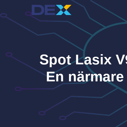
Hoppa
till
innehåll
Spot Lasix V
En närmare 