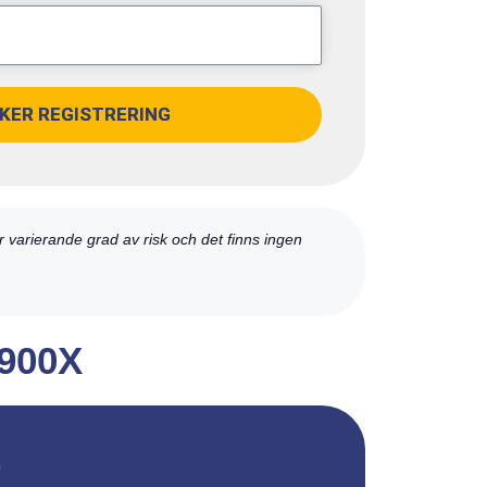
KER REGISTRERING
är varierande grad av risk och det finns ingen
 900X
r