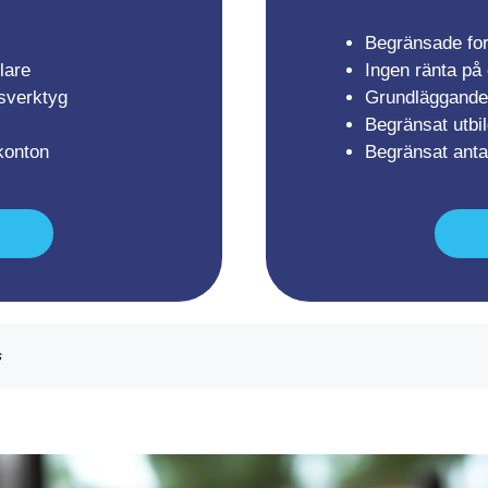
Begränsade fo
lare
Ingen ränta på
lsverktyg
Grundläggande 
Begränsat utbi
 konton
Begränsat anta
s