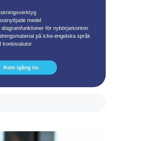
rskningsverktyg
 outnyttjade medel
diagramfunktioner för nybörjarkonton
ldningsmaterial på icke-engelska språk
l kontovalutor
Kom igång nu