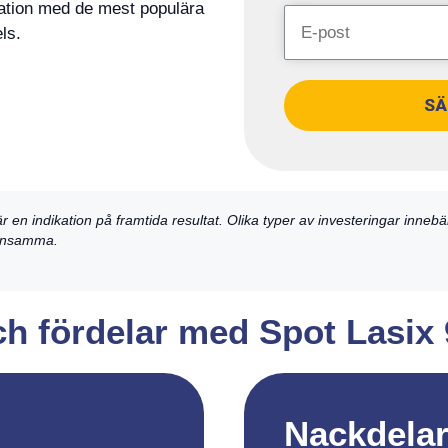
ration med de mest populära
ls.
SÄ
är en indikation på framtida resultat. Olika typer av investeringar inneb
 lönsamma.
och fördelar med Spot Lasix
Nackdela