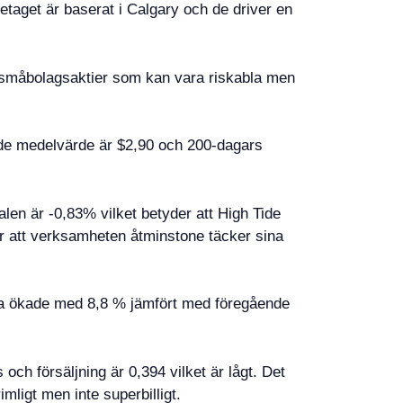
etaget är baserat i Calgary och de driver en
in småbolagsaktier som kan vara riskabla men
nde medelvärde är $2,90 och 200-dagars
len är -0,83% vilket betyder att High Tide
sar att verksamheten åtminstone täcker sina
erna ökade med 8,8 % jämfört med föregående
s och försäljning är 0,394 vilket är lågt. Det
imligt men inte superbilligt.