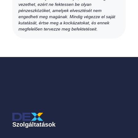
vezethet, ezért ne fektessen be olyan
pénzeszközöket, amelyek elvesztését nem
engedheti meg magának. Mindig végezze el saját
kutatását, értse meg a kockázatokat, és ennek
megfelelően tervezze meg befektetéseit.
Szolgáltatások