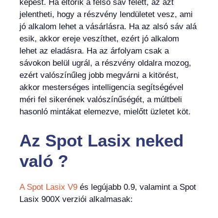
képest. Ha eltörik a felső sáv felett, az azt
jelentheti, hogy a részvény lendületet vesz, ami
jó alkalom lehet a vásárlásra. Ha az alsó sáv alá
esik, akkor ereje veszíthet, ezért jó alkalom
lehet az eladásra. Ha az árfolyam csak a
sávokon belül ugrál, a részvény oldalra mozog,
ezért valószínűleg jobb megvárni a kitörést,
akkor mesterséges intelligencia segítségével
méri fel sikerének valószínűségét, a múltbeli
hasonló mintákat elemezve, mielőtt üzletet köt.
Az Spot Lasix neked
való
?
A Spot Lasix V9
és legújabb 0.9, valamint a Spot
Lasix 900X verziói alkalmasak: