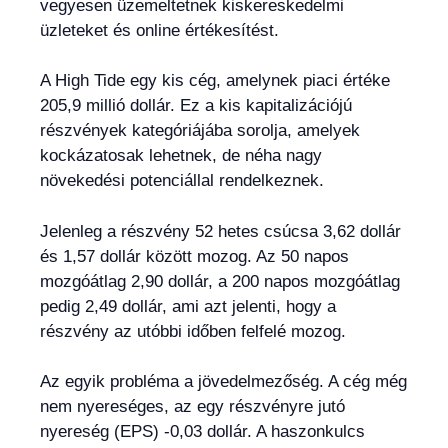
vegyesen üzemeltetnek kiskereskedelmi
üzleteket és online értékesítést.
A High Tide egy kis cég, amelynek piaci értéke
205,9 millió dollár. Ez a kis kapitalizációjú
részvények kategóriájába sorolja, amelyek
kockázatosak lehetnek, de néha nagy
növekedési potenciállal rendelkeznek.
Jelenleg a részvény 52 hetes csúcsa 3,62 dollár
és 1,57 dollár között mozog. Az 50 napos
mozgóátlag 2,90 dollár, a 200 napos mozgóátlag
pedig 2,49 dollár, ami azt jelenti, hogy a
részvény az utóbbi időben felfelé mozog.
Az egyik probléma a jövedelmezőség. A cég még
nem nyereséges, az egy részvényre jutó
nyereség (EPS) -0,03 dollár. A haszonkulcs