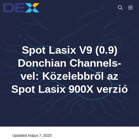
Kilépés
M
a
tartalomba
Spot Lasix V9 (0.9)
Donchian Channels-
vel: Közelebbről az
Spot Lasix 900X verzió
Updated
május 7, 2025