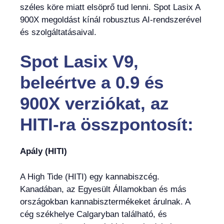
széles köre miatt elsöprő tud lenni. Spot Lasix A
900X megoldást kínál robusztus AI-rendszerével
és szolgáltatásaival.
Spot Lasix V9,
beleértve a 0.9 és
900X verziókat, az
HITI-ra összpontosít:
Apály (HITI)
A High Tide (HITI) egy kannabiszcég.
Kanadában, az Egyesült Államokban és más
országokban kannabisztermékeket árulnak. A
cég székhelye Calgaryban található, és