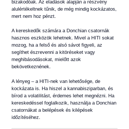
bizakodóak. Az eladások alapján a részvény
alulértékeltnek tűnik, de még mindig kockázatos,
mert nem hoz pénzt.
A kereskedők számára a Donchian csatornák
hasznos eszközök lehetnek. Mivel a HITI sokat
mozog, ha a felső és alsó sávot figyeli, az
segíthet észrevenni a kitöréseket vagy
meghibásodásokat, mielőtt azok
bekövetkeznének.
A lényeg – a HITI-nek van lehetősége, de
kockázata is. Ha hiszel a kannabisziparban, és
bírod a volatilitást, érdemes lehet megnézni. Ha
kereskedéssel foglalkozik, használja a Donchian
csatornákat a belépések és kilépések
időzítéséhez.