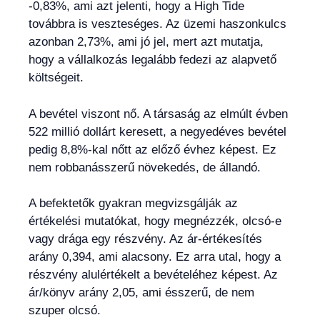
-0,83%, ami azt jelenti, hogy a High Tide
továbbra is veszteséges. Az üzemi haszonkulcs
azonban 2,73%, ami jó jel, mert azt mutatja,
hogy a vállalkozás legalább fedezi az alapvető
költségeit.
A bevétel viszont nő. A társaság az elmúlt évben
522 millió dollárt keresett, a negyedéves bevétel
pedig 8,8%-kal nőtt az előző évhez képest. Ez
nem robbanásszerű növekedés, de állandó.
A befektetők gyakran megvizsgálják az
értékelési mutatókat, hogy megnézzék, olcsó-e
vagy drága egy részvény. Az ár-értékesítés
arány 0,394, ami alacsony. Ez arra utal, hogy a
részvény alulértékelt a bevételéhez képest. Az
ár/könyv arány 2,05, ami ésszerű, de nem
szuper olcsó.