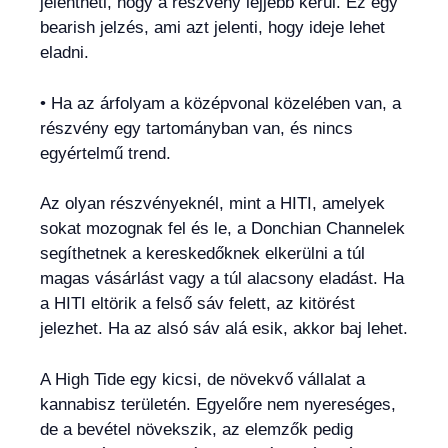
jelentheti, hogy a részvény lejjebb kerül. Ez egy
bearish jelzés, ami azt jelenti, hogy ideje lehet
eladni.
• Ha az árfolyam a középvonal közelében van, a
részvény egy tartományban van, és nincs
egyértelmű trend.
Az olyan részvényeknél, mint a HITI, amelyek
sokat mozognak fel és le, a Donchian Channelek
segíthetnek a kereskedőknek elkerülni a túl
magas vásárlást vagy a túl alacsony eladást. Ha
a HITI eltörik a felső sáv felett, az kitörést
jelezhet. Ha az alsó sáv alá esik, akkor baj lehet.
A High Tide egy kicsi, de növekvő vállalat a
kannabisz területén. Egyelőre nem nyereséges,
de a bevétel növekszik, az elemzők pedig