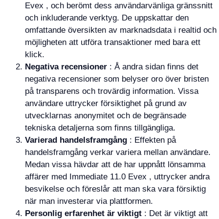
Evex , och berömt dess användarvänliga gränssnitt
och inkluderande verktyg. De uppskattar den
omfattande översikten av marknadsdata i realtid och
möjligheten att utföra transaktioner med bara ett
klick.
Negativa recensioner
: Å andra sidan finns det
negativa recensioner som belyser oro över bristen
på transparens och trovärdig information. Vissa
användare uttrycker försiktighet på grund av
utvecklarnas anonymitet och de begränsade
tekniska detaljerna som finns tillgängliga.
Varierad handelsframgång
: Effekten på
handelsframgång verkar variera mellan användare.
Medan vissa hävdar att de har uppnått lönsamma
affärer med Immediate 11.0 Evex , uttrycker andra
besvikelse och föreslår att man ska vara försiktig
när man investerar via plattformen.
Personlig erfarenhet är viktigt
: Det är viktigt att