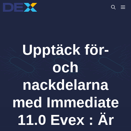
Hoppa
M
till
innehåll
Upptäck för-
och
nackdelarna
med Immediate
11.0 Evex : Är