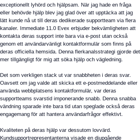
exceptionellt lyhörd och hjälpsam. När jag hade en fråga
eller behövde hjälp blev jag glad över att upptäcka att jag
lätt kunde nå ut till deras dedikerade supportteam via flera
kanaler. Immediate 11.0 Evex erbjuder bekvämligheten att
kontakta deras support inte bara via e-post utan också
genom ett användarvänligt kontaktformulär som finns på
deras officiella hemsida. Denna flerkanalsstrategi gjorde det
mer tillgängligt för mig att söka hjälp och vägledning.
Det som verkligen stack ut var snabbheten i deras svar.
Oavsett om jag valde att skicka ett e-postmeddelande eller
använda webbplatsens kontaktformulär, var deras
supportteams svarstid imponerande snabb. Denna snabba
vändning sparade inte bara tid utan speglade också deras
engagemang för att hantera användarfrågor effektivt.
Kvaliteten på deras hjälp var dessutom lovvärd.
Kundsupportrepresentanterna visade en djupgående