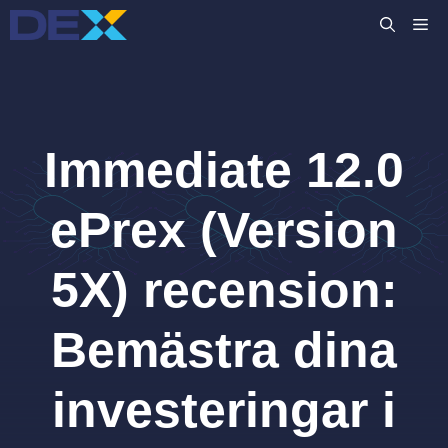
Hoppa
M
till
innehåll
Immediate 12.0
ePrex (Version
5X) recension:
Bemästra dina
investeringar i