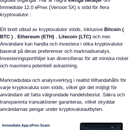
digitala tillgångar. Här är några
viktiga detaljer
om
Immediate 12.0 ePrex (Version 5X) s stöd för
flera
kryptovalutor
:
Ett brett utbud av kryptovalutor stöds, inklusive
Bitcoin (
BTC )
,
Ethereum (ETH)
,
Litecoin (LTC)
och mer.
Användare kan handla och investera i olika kryptovalutor
baserat på deras preferenser och marknadsanalys.
Investeringsportföljer kan diversifieras för att minska risker
och maximera potentiell avkastning.
Marknadsdata och analysverktyg i realtid tillhandahålls för
varje kryptovaluta som stöds, vilket gör det möjligt för
användare att fatta välgrundade handelsbeslut. Säkra och
transparenta transaktioner garanteras, vilket skyddar
användarnas pengar under kryptovalutautbyten.