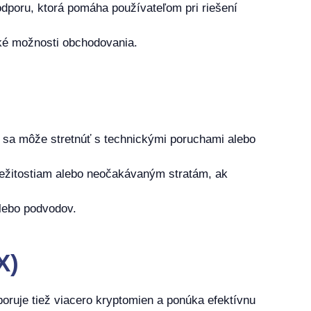
dporu, ktorá pomáha používateľom pri riešení
oké možnosti obchodovania.
) sa môže stretnúť s technickými poruchami alebo
ležitostiam alebo neočakávaným stratám, ak
alebo podvodov.
X)
poruje tiež viacero kryptomien a ponúka efektívnu