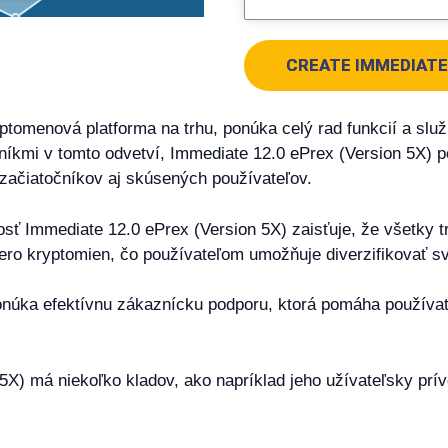
CREATE IMMEDIATE 
ptomenová platforma na trhu, ponúka celý rad funkcií a slu
mi v tomto odvetví, Immediate 12.0 ePrex (Version 5X) pos
začiatočníkov aj skúsených používateľov.
sť Immediate 12.0 ePrex (Version 5X) zaisťuje, že všetky
ero kryptomien, čo používateľom umožňuje diverzifikovať svo
onúka efektívnu zákaznícku podporu, ktorá pomáha používa
5X) má niekoľko kladov, ako napríklad jeho užívateľsky prív