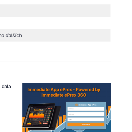
o ďalších
 dala