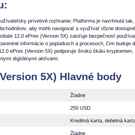
u:
žívateľsky prívetivé rozhranie: Platforma je navrhnutá tak
obchodníkov, aby mohli navigovať a využívať rôzne dostupné
diate 12.0 ePrex (Version 5X) zaisťuje bezpečnosť používat
parentné informácie o poplatkoch a procesoch, čím buduje d
2.0 ePrex (Version 5X) podporuje širokú škálu kryptomien, 
znymi digitálnymi aktívami.
(Version 5X) Hlavné body
Žiadne
250 USD
Kreditná karta, debetná kart
Žiadne