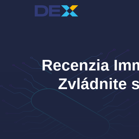
Preskočiť
na
obsah
Recenzia Imm
Zvládnite 