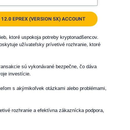
12.0 EPREX (VERSION 5X) ACCOUNT
žieb, ktoré uspokoja potreby kryptonadšencov.
kytuje užívateľsky prívetivé rozhranie, ktoré
 transakcie sú vykonávané bezpečne, čo dáva
je investície.
teľom s akýmikoľvek otázkami alebo problémami,
etivé rozhranie a efektívna zákaznícka podpora,