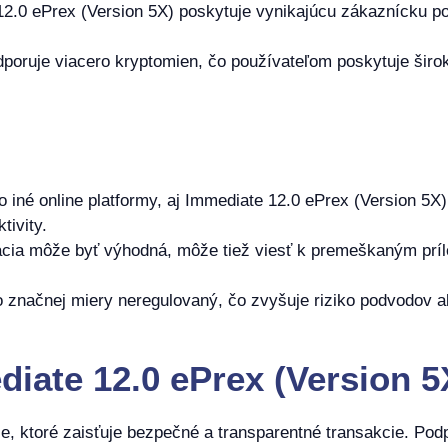
2.0 ePrex (Version 5X) poskytuje vynikajúcu zákaznícku po
poruje viacero kryptomien, čo používateľom poskytuje šir
 iné online platformy, aj Immediate 12.0 ePrex (Version 5X
tivity.
zácia môže byť výhodná, môže tiež viesť k premeškaným prí
o značnej miery neregulovaný, čo zvyšuje riziko podvodov 
iate 12.0 ePrex (Version 5
ie, ktoré zaisťuje bezpečné a transparentné transakcie. Pod