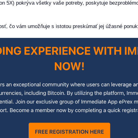
on 5X) pokrýva všetky vaše potreby, poskytuje bezproblém
osť, čo vám umožňuje s istotou preskúmať jej úžasné ponuk