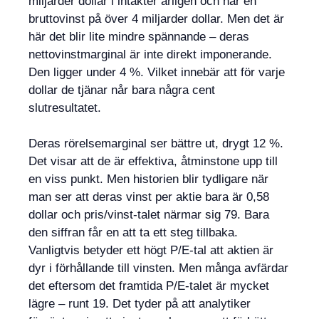
miljarder dollar i intäkter årligen och har en
bruttovinst på över 4 miljarder dollar. Men det är
här det blir lite mindre spännande – deras
nettovinstmarginal är inte direkt imponerande.
Den ligger under 4 %. Vilket innebär att för varje
dollar de tjänar når bara några cent
slutresultatet.
Deras rörelsemarginal ser bättre ut, drygt 12 %.
Det visar att de är effektiva, åtminstone upp till
en viss punkt. Men historien blir tydligare när
man ser att deras vinst per aktie bara är 0,58
dollar och pris/vinst-talet närmar sig 79. Bara
den siffran får en att ta ett steg tillbaka.
Vanligtvis betyder ett högt P/E-tal att aktien är
dyr i förhållande till vinsten. Men många avfärdar
det eftersom det framtida P/E-talet är mycket
lägre – runt 19. Det tyder på att analytiker