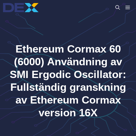
Hoppa
M
till
innehåll
Ethereum Cormax 60
(6000) Användning av
SMI Ergodic Oscillator:
Fullständig granskning
av Ethereum Cormax
version 16X