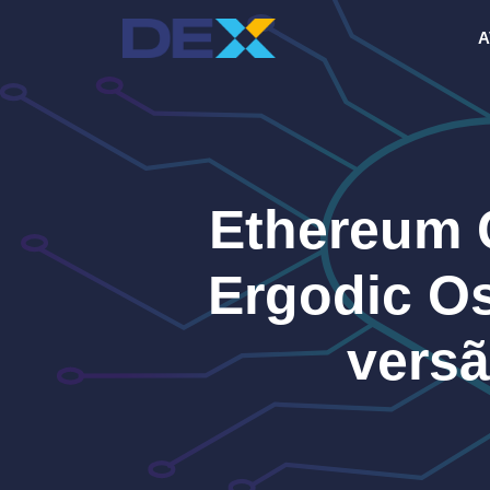
Pular
A
para
o
conteúdo
Ethereum 
Ergodic Os
vers