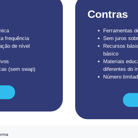
Contras
mica
Ferramentas de
ta frequência
Sem juros sobr
ação de nível
Recursos básic
básico
ivos
Materiais educ
icas (sem swap)
diferentes do i
Número limita
forma