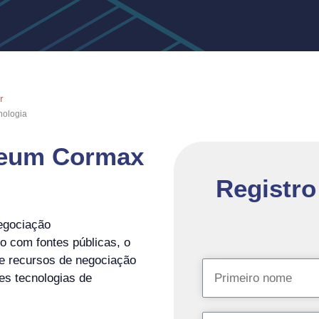
r
nologia
reum Cormax
Registro
egociação
 com fontes públicas, o
ece recursos de negociação
es tecnologias de