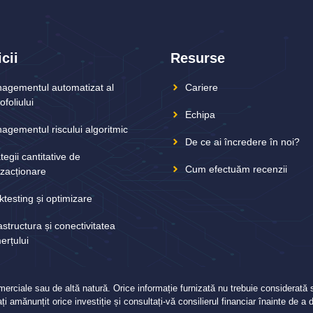
cii
Resurse
agementul automatizat al
Cariere
ofoliului
Echipa
agementul riscului algoritmic
De ce ai încredere în noi?
tegii cantitative de
Cum efectuăm recenzii
nzacționare
ktesting și optimizare
astructura și conectivitatea
erțului
comerciale sau de altă natură. Orice informație furnizată nu trebuie considera
i amănunțit orice investiție și consultați-vă consilierul financiar înainte de a 