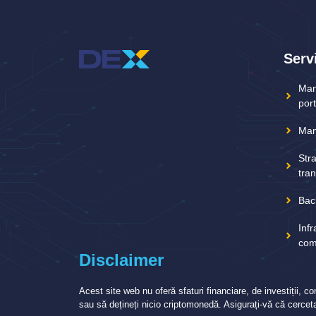
Servi
Man
port
Man
Stra
tra
Bac
Infr
com
Disclaimer
Acest site web nu oferă sfaturi financiare, de investiții, 
sau să dețineți nicio criptomonedă. Asigurați-vă că cercetaț