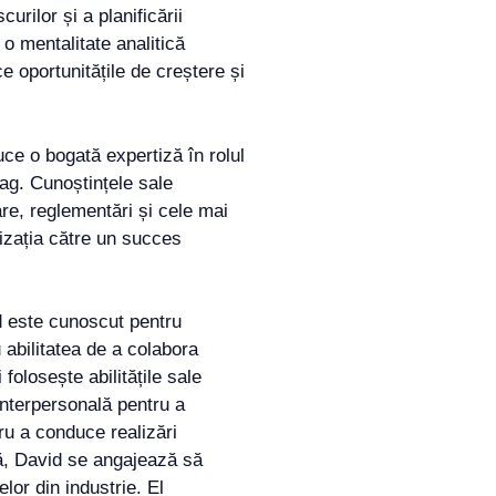
urilor și a planificării
i o mentalitate analitică
ce oportunitățile de creștere și
ce o bogată expertiză în rolul
.ag. Cunoștințele sale
re, reglementări și cele mai
nizația către un succes
id este cunoscut pentru
 abilitatea de a colabora
 folosește abilitățile sale
interpersonală pentru a
tru a conduce realizări
ă, David se angajează să
lor din industrie. El