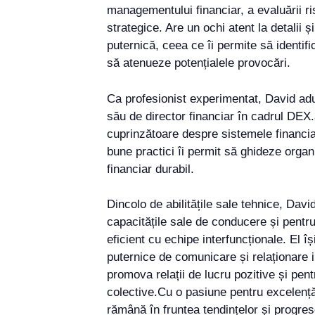
managementului financiar, a evaluării risc
strategice. Are un ochi atent la detalii ș
puternică, ceea ce îi permite să identifi
să atenueze potențialele provocări.
Ca profesionist experimentat, David adu
său de director financiar în cadrul DEX
cuprinzătoare despre sistemele financia
bune practici îi permit să ghideze orga
financiar durabil.
Dincolo de abilitățile sale tehnice, Dav
capacitățile sale de conducere și pentru
eficient cu echipe interfuncționale. El își
puternice de comunicare și relaționare 
promova relații de lucru pozitive și pen
colective.Cu o pasiune pentru excelenț
rămână în fruntea tendințelor și progrese