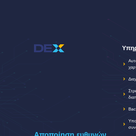
Υπηρ
Αυτ
χαρ
Δια
Στρ
δια
Bac
Υπο
συν
Αποποίηση ευθυνών