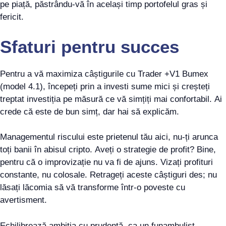
pe piață, păstrându-vă în același timp portofelul gras și
fericit.
Sfaturi pentru succes
Pentru a vă maximiza câștigurile cu Trader +V1 Bumex
(model 4.1), începeți prin a investi sume mici și creșteți
treptat investiția pe măsură ce vă simțiți mai confortabil. Ai
crede că este de bun simț, dar hai să explicăm.
Managementul riscului este prietenul tău aici, nu-ți arunca
toți banii în abisul cripto. Aveți o strategie de profit? Bine,
pentru că o improvizație nu va fi de ajuns. Vizați profituri
constante, nu colosale. Retrageți aceste câștiguri des; nu
lăsați lăcomia să vă transforme într-o poveste cu
avertisment.
Echilibrează ambiția cu prudență, ca un funambulist