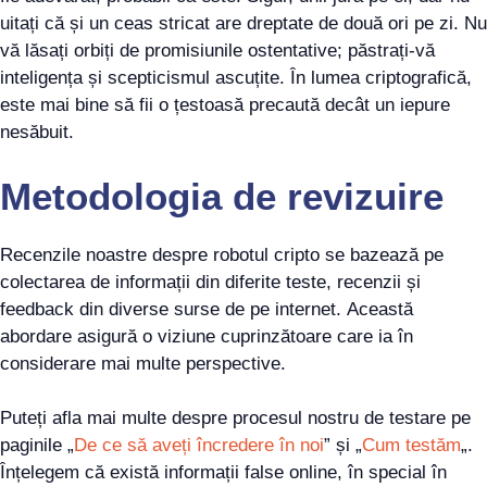
uitați că și un ceas stricat are dreptate de două ori pe zi. Nu
vă lăsați orbiți de promisiunile ostentative; păstrați-vă
inteligența și scepticismul ascuțite. În lumea criptografică,
este mai bine să fii o țestoasă precaută decât un iepure
nesăbuit.
Metodologia de revizuire
Recenzile noastre despre robotul cripto se bazează pe
colectarea de informații din diferite teste, recenzii și
feedback din diverse surse de pe internet. Această
abordare asigură o viziune cuprinzătoare care ia în
considerare mai multe perspective.
Puteți afla mai multe despre procesul nostru de testare pe
paginile „
De ce să aveți încredere în noi
” și „
Cum testăm
„.
Înțelegem că există informații false online, în special în