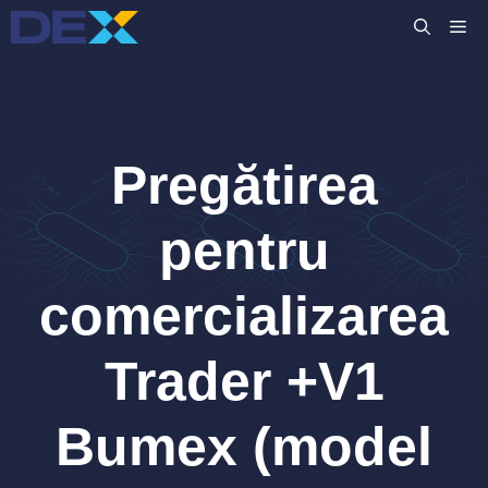
Sari
M
la
conținut
Pregătirea
pentru
comercializarea
Trader +V1
Bumex (model