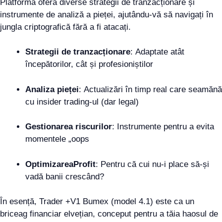
Platforma oferă diverse strategii de tranzacționare și
instrumente de analiză a pieței, ajutându-vă să navigați în
jungla criptografică fără a fi atacați.
Strategii de tranzacționare
: Adaptate atât
începătorilor, cât și profesioniștilor
Analiza pieței
: Actualizări în timp real care seamănă
cu insider trading-ul (dar legal)
Gestionarea riscurilor
: Instrumente pentru a evita
momentele „oops
OptimizareaProfit
: Pentru că cui nu-i place să-și
vadă banii crescând?
În esență, Trader +V1 Bumex (model 4.1) este ca un
briceag financiar elvețian, conceput pentru a tăia haosul de