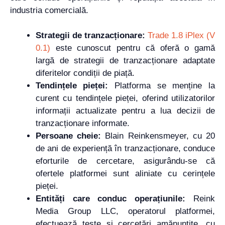
industria comercială.
Strategii de tranzacționare:
Trade 1.8 iPlex (V
0.1)
este cunoscut pentru că oferă o gamă
largă de strategii de tranzacționare adaptate
diferitelor condiții de piață.
Tendințele pieței:
Platforma se menține la
curent cu tendințele pieței, oferind utilizatorilor
informații actualizate pentru a lua decizii de
tranzacționare informate.
Persoane cheie:
Blain Reinkensmeyer, cu 20
de ani de experiență în tranzacționare, conduce
eforturile de cercetare, asigurându-se că
ofertele platformei sunt aliniate cu cerințele
pieței.
Entități care conduc operațiunile:
Reink
Media Group LLC, operatorul platformei,
efectuează teste și cercetări amănunțite, cu