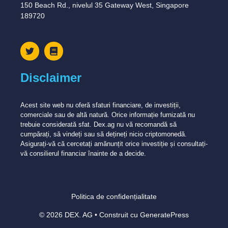
150 Beach Rd., nivelul 35 Gateway West, Singapore
189720
Disclaimer
Acest site web nu oferă sfaturi financiare, de investiții,
comerciale sau de altă natură. Orice informație furnizată nu
trebuie considerată sfat. Dex.ag nu vă recomandă să
cumpărați, să vindeți sau să dețineți nicio criptomonedă.
Asigurați-vă că cercetați amănunțit orice investiție și consultați-
vă consilierul financiar înainte de a decide.
Politica de confidențialitate
© 2026 DEX. AG
• Construit cu
GeneratePress