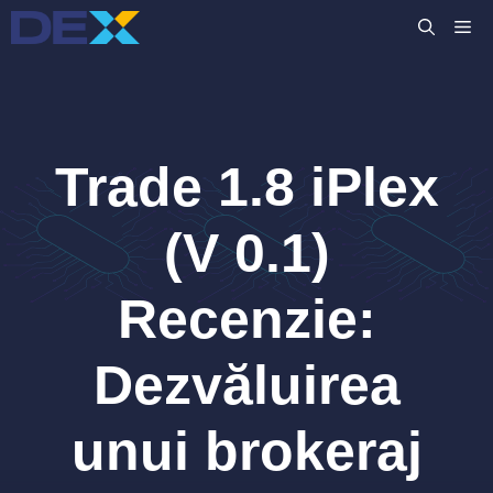
Sari
M
la
conținut
Trade 1.8 iPlex
(V 0.1)
Recenzie:
Dezvăluirea
unui brokeraj