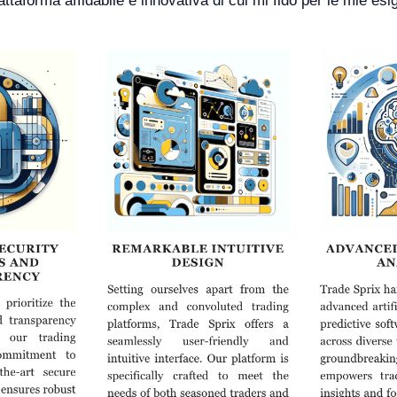
taforma affidabile e innovativa di cui mi fido per le mie esi