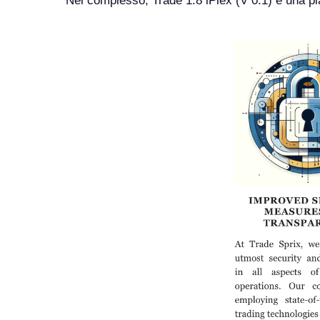
Nel complesso, Trade 1.8 iPlex (V 0.1) è una piat