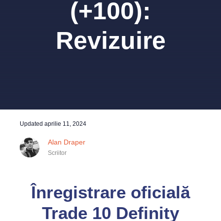
(+100):
Revizuire
Updated
aprilie 11, 2024
Alan Draper
Scriitor
Înregistrare oficială
Trade 10 Definity