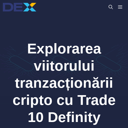
Sari
M
la
conținut
Explorarea
viitorului
tranzacționării
cripto cu Trade
10 Definity