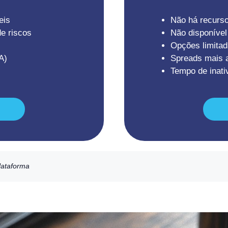
eis
Não há recurso
e riscos
Não disponíve
Opções limitad
A)
Spreads mais a
Tempo de inati
lataforma