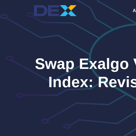
Pular
A
para
o
conteúdo
Swap Exalgo 
Index: Revi