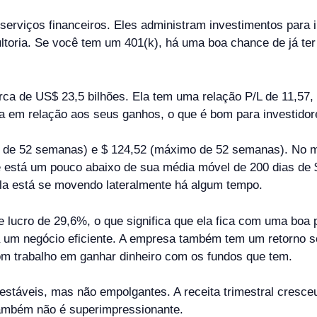
viços financeiros. Eles administram investimentos para in
ltoria. Se você tem um 401(k), há uma boa chance de já te
a de US$ 23,5 bilhões. Ela tem uma relação P/L de 11,57,
ara em relação aos seus ganhos, o que é bom para investido
o de 52 semanas) e $ 124,52 (máximo de 52 semanas). No m
 está um pouco abaixo de sua média móvel de 200 dias de $
ela está se movendo lateralmente há algum tempo.
lucro de 29,6%, o que significa que ela fica com uma boa 
a um negócio eficiente. A empresa também tem um retorno s
 bom trabalho em ganhar dinheiro com os fundos que tem.
estáveis, mas não empolgantes. A receita trimestral cresc
ambém não é superimpressionante.