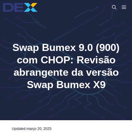
Pular
M
para
o
conteúdo
Swap Bumex 9.0 (900)
com CHOP: Revisão
abrangente da versão
Swap Bumex X9
Updated
março 20, 2025