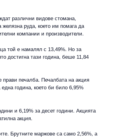
еждат различни видове стомана,
желязна руда, което им помага да
ителни компании и производители.
ца той е намалял с 13,49%. Но за
ято достигна тази година, беше 11,84
е прави печалба. Печалбата на акция
а една година, което би било 6,95%
дини и 6,19% за десет години. Акцията
латилна акция.
ите. Брутните маржове са само 2,56%, а