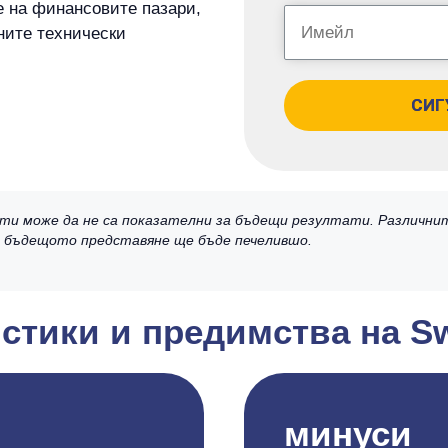
е на финансовите пазари,
ните технически
СИГ
ти може да не са показателни за бъдещи резултати. Различни
че бъдещото представяне ще бъде печелившо.
стики и предимства на S
минуси