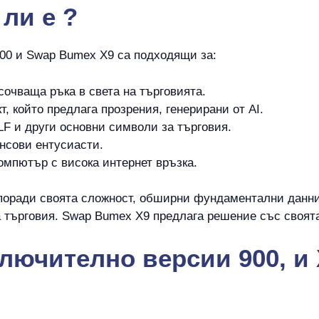
ли е
?
00 и Swap Bumex X9 са подходящи за:
сочваща ръка в света на търговията.
т, който предлага прозрения, генерирани от AI.
F и други основни символи за търговия.
нсови ентусиасти.
омпютър с висока интернет връзка.
поради своята сложност, обширни фундаментални данни,
търговия. Swap Bumex X9 предлага решение със своята
ключително версии 900, и