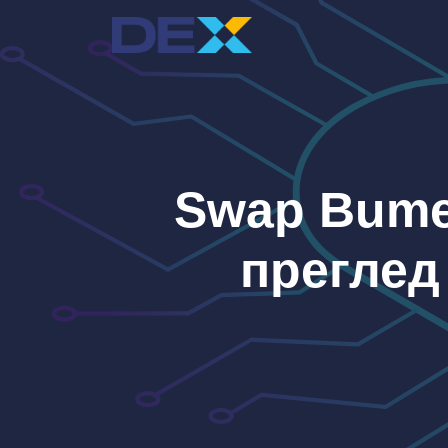
Към
съдържанието
Swap Bumex
преглед