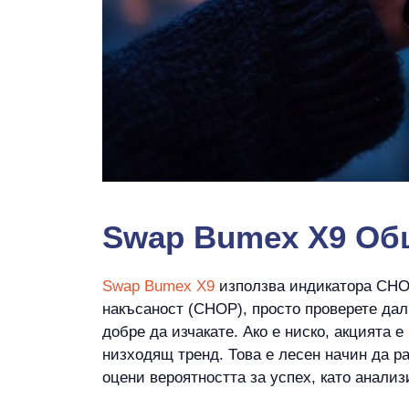
Swap Bumex X9 Общ
Swap Bumex X9
използва индикатора CHOP 
накъсаност (CHOP), просто проверете дали
добре да изчакате. Ако е ниско, акцията 
низходящ тренд. Това е лесен начин да ра
оцени вероятността за успех, като анали