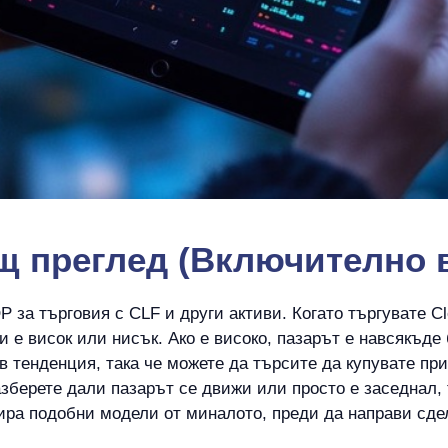
 преглед (Включително ве
за търговия с CLF и други активи. Когато търгувате Clev
 е висок или нисък. Ако е високо, пазарът е навсякъде 
е в тенденция, така че можете да търсите да купувате п
зберете дали пазарът се движи или просто е заседнал, 
зира подобни модели от миналото, преди да направи сде