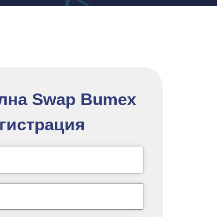
лна Swap Bumex
гистрация