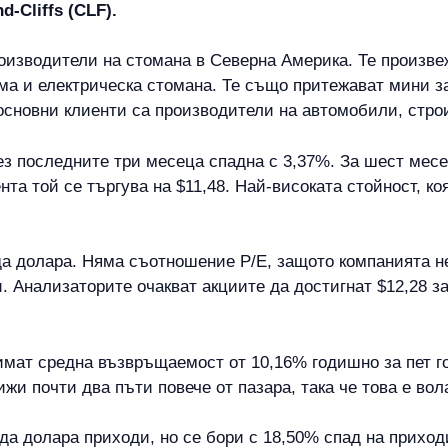
-Cliffs (CLF).
производители на стомана в Северна Америка. Те произв
 и електрическа стомана. Те също притежават мини за 
основни клиенти са производители на автомобили, стро
ез последните три месеца спадна с 3,37%. За шест месе
нта той се търгува на $11,48. Най-високата стойност, ко
арда долара. Няма съотношение P/E, защото компанията н
ри. Анализаторите очакват акциите да достигнат $12,28 з
имат средна възвръщаемост от 10,16% годишно за пет го
вижи почти два пъти повече от пазара, така че това е во
а долара приходи, но се бори с 18,50% спад на приход