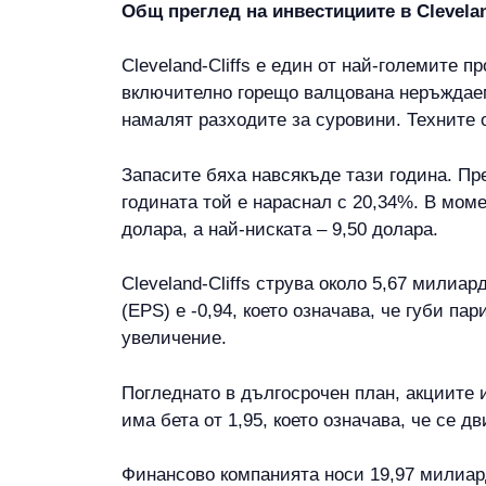
Общ преглед на инвестициите в Cleveland
Cleveland-Cliffs е един от най-големите 
включително горещо валцована неръждаема
намалят разходите за суровини. Техните 
Запасите бяха навсякъде тази година. Пр
годината той е нараснал с 20,34%. В моме
долара, а най-ниската – 9,50 долара.
Cleveland-Cliffs струва около 5,67 мили
(EPS) е -0,94, което означава, че губи па
увеличение.
Погледнато в дългосрочен план, акциите 
има бета от 1,95, което означава, че се д
Финансово компанията носи 19,97 милиард