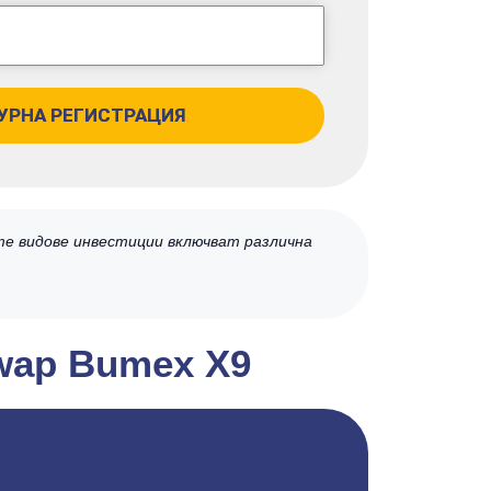
УРНА РЕГИСТРАЦИЯ
те видове инвестиции включват различна
wap Bumex X9