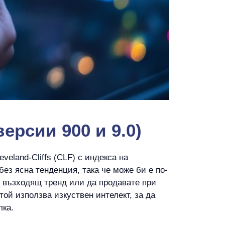
рсии 900 и 9.0)
eland-Cliffs (CLF) с индекса на
без ясна тенденция, така че може би е по-
ри възходящ тренд или да продавате при
той използва изкуствен интелект, за да
лка.