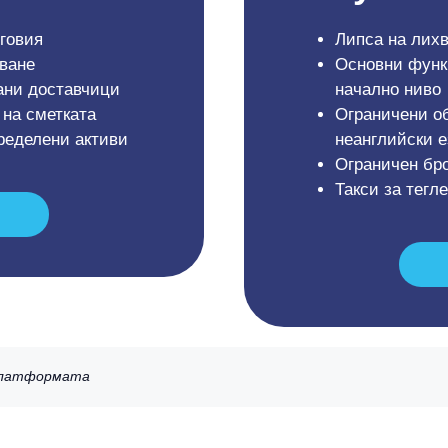
говия
Липса на лихв
ване
Основни функц
ани доставчици
начално ниво
 на сметката
Ограничени о
пределени активи
неанглийски 
Ограничен бро
Такси за тегл
 платформата