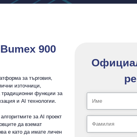
 Bumex 900
Официа
ре
атформа за търговия,
лични източници,
а традиционни функции за
зация и AI технологии.
алгоритмите за AI проект
овците да вземат
ва е като да имате личен