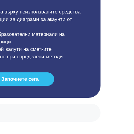
а върху неизползваните средства
ии за диаграми за акаунти от
бразователни материали на
езици
й валути на сметките
ене при определени методи
Започнете сега