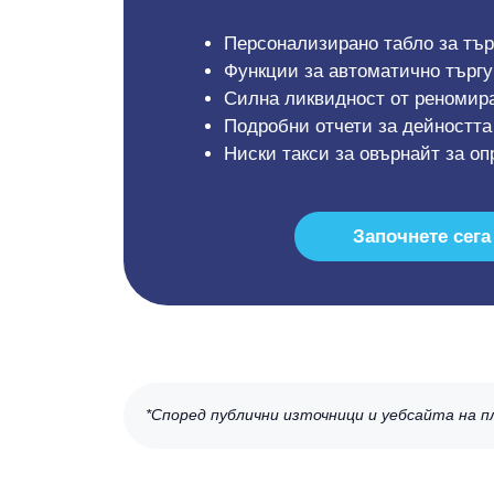
Персонализирано табло за тър
Функции за автоматично търгу
Силна ликвидност от реномир
Подробни отчети за дейността
Ниски такси за овърнайт за о
Започнете сега
*Според публични източници и уебсайта на