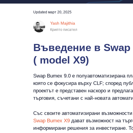
Updated
март 20, 2025
Yash Majithia
Крипто писател
Въведение в Swap
( model X9)
Swap Bumex 9.0 е полуавтоматизирана пл
която се фокусира върху CLF; според пуб
проектът е представен наскоро и предлаг
търговия, съчетани с най-новата автомати
Със своите автоматизирани възможности 
Swap Bumex X9
дават възможност на търг
информирани решения за инвестиране. То