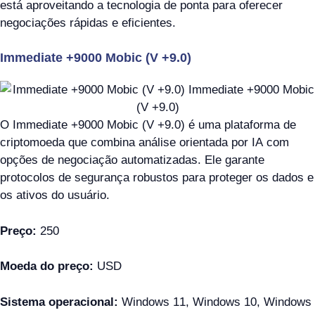
está aproveitando a tecnologia de ponta para oferecer
negociações rápidas e eficientes.
Immediate +9000 Mobic (V +9.0)
O Immediate +9000 Mobic (V +9.0) é uma plataforma de
criptomoeda que combina análise orientada por IA com
opções de negociação automatizadas. Ele garante
protocolos de segurança robustos para proteger os dados e
os ativos do usuário.
Preço:
250
Moeda do preço:
USD
Sistema operacional:
Windows 11, Windows 10, Windows