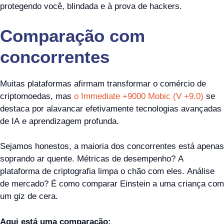
protegendo você, blindada e à prova de hackers.
Comparação com
concorrentes
Muitas plataformas afirmam transformar o comércio de
criptomoedas, mas
o Immediate +9000 Mobic (V +9.0)
se
destaca por alavancar efetivamente tecnologias avançadas
de IA e aprendizagem profunda.
Sejamos honestos, a maioria dos concorrentes está apenas
soprando ar quente. Métricas de desempenho? A
plataforma de criptografia limpa o chão com eles. Análise
de mercado? É como comparar Einstein a uma criança com
um giz de cera.
Aqui está uma comparação: