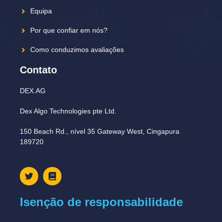
Equipa
Por que confiar em nós?
Como conduzimos avaliações
Contato
DEX.AG
Dex Algo Technologies pte Ltd.
150 Beach Rd., nível 35 Gateway West, Cingapura
189720
Isenção de responsabilidade