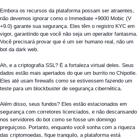
Embora os recursos da plataforma possam ser atraentes,
não devemos ignorar como o Immediate +9000 Mobic (V
+9.0) garante sua segurança. Eles têm o registro KYC em
vigor, garantindo que você não seja um operador fantasma.
Você precisará provar que é um ser humano real, não um
bot da dark web.
Ah, e a criptografia SSL? É a fortaleza virtual deles. Seus
dados estão mais apertados do que um burrito no Chipotle.
Eles até usam firewalls como se estivessem fazendo um
teste para um blockbuster de segurança cibernética.
Além disso, seus fundos? Eles estão estacionados em
segurança com corretores licenciados, e não descansando
nos servidores do bot como se fosse um domingo
preguiçoso. Portanto, enquanto você sonha com a riqueza
das criptomoedas, fique tranquilo, a plataforma está