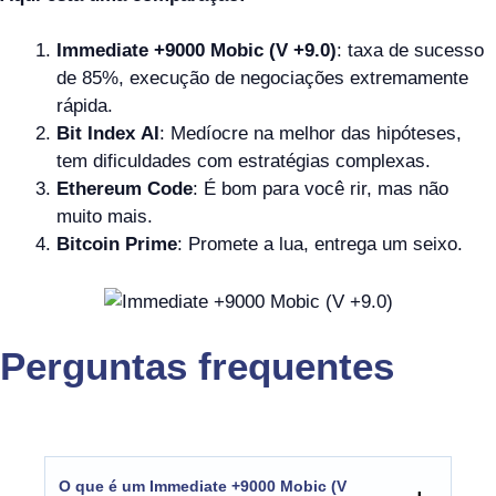
Immediate +9000 Mobic (V +9.0)
: taxa de sucesso
de 85%, execução de negociações extremamente
rápida.
Bit Index AI
: Medíocre na melhor das hipóteses,
tem dificuldades com estratégias complexas.
Ethereum Code
: É bom para você rir, mas não
muito mais.
Bitcoin Prime
: Promete a lua, entrega um seixo.
Perguntas frequentes
O que é um Immediate +9000 Mobic (V