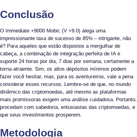
Conclusão
O Immediate +9000 Mobic (V +9.0) alega uma
impressionante taxa de sucesso de 85% – intrigante, não
é? Para aqueles que estão dispostos a mergulhar de
cabeça, a combinação de integração perfeita de IA e
suporte 24 horas por dia, 7 dias por semana, certamente a
torna atraente. Sim, os altos depósitos mínimos podem
fazer você hesitar, mas, para os aventureiros, vale a pena
considerar esses recursos. Lembre-se de que, no mundo
dinâmico das criptomoedas, até mesmo as plataformas
mais promissoras exigem uma análise cuidadosa. Portanto,
procedam com sabedoria, entusiastas das criptomoedas, e
que seus investimentos prosperem.
Metodologia