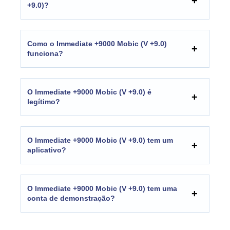
+9.0)?
Como o Immediate +9000 Mobic (V +9.0)
funciona?
O Immediate +9000 Mobic (V +9.0) é
legítimo?
O Immediate +9000 Mobic (V +9.0) tem um
aplicativo?
O Immediate +9000 Mobic (V +9.0) tem uma
conta de demonstração?