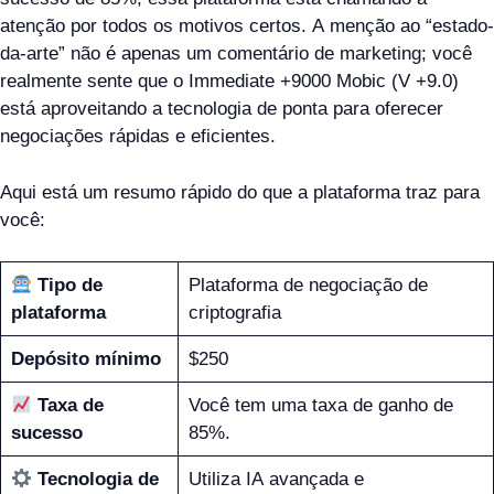
atenção por todos os motivos certos. A menção ao “estado-
da-arte” não é apenas um comentário de marketing; você
realmente sente que o Immediate +9000 Mobic (V +9.0)
está aproveitando a tecnologia de ponta para oferecer
negociações rápidas e eficientes.
Aqui está um resumo rápido do que a plataforma traz para
você:
Tipo de
Plataforma de negociação de
plataforma
criptografia
Depósito mínimo
$250
Taxa de
Você tem uma taxa de ganho de
sucesso
85%.
Tecnologia de
Utiliza IA avançada e