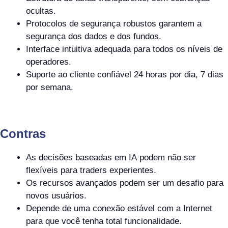
ocultas.
Protocolos de segurança robustos garantem a
segurança dos dados e dos fundos.
Interface intuitiva adequada para todos os níveis de
operadores.
Suporte ao cliente confiável 24 horas por dia, 7 dias
por semana.
Contras
As decisões baseadas em IA podem não ser
flexíveis para traders experientes.
Os recursos avançados podem ser um desafio para
novos usuários.
Depende de uma conexão estável com a Internet
para que você tenha total funcionalidade.