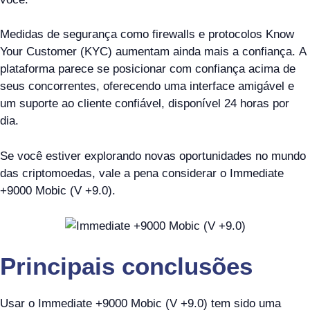
Medidas de segurança como firewalls e protocolos Know
Your Customer (KYC) aumentam ainda mais a confiança. A
plataforma parece se posicionar com confiança acima de
seus concorrentes, oferecendo uma interface amigável e
um suporte ao cliente confiável, disponível 24 horas por
dia.
Se você estiver explorando novas oportunidades no mundo
das criptomoedas, vale a pena considerar o Immediate
+9000 Mobic (V +9.0).
Principais conclusões
Usar o Immediate +9000 Mobic (V +9.0) tem sido uma