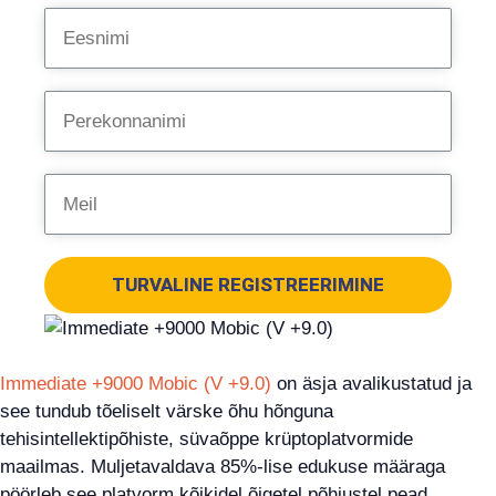
TURVALINE REGISTREERIMINE
Immediate +9000 Mobic (V +9.0)
on äsja avalikustatud ja
see tundub tõeliselt värske õhu hõnguna
tehisintellektipõhiste, süvaõppe krüptoplatvormide
maailmas. Muljetavaldava 85%-lise edukuse määraga
pöörleb see platvorm kõikidel õigetel põhjustel pead.