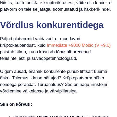
Niisiis, kui te unistate krüptorikkusest, võite olla kindel, et
platvorm on teie seljataga, soomustatud ja häkkerikindel.
Võrdlus konkurentidega
Paljud platvormid väidavad, et muudavad
krüptokaubandust, kuid
Immediate +9000 Mobic (V +9.0)
paistab silma, kuna kasutab tõhusalt arenenud
tehisintellekti ja süvaõppetehnoloogiaid.
Olgem ausad, enamik konkurente puhub lihtsalt kuuma
õhku. Tulemuslikkuse näitajad? Krüptoplatvorm pühib
nendega põrandat. Turuanalüüs? See on nagu Einsteini
võrdlemine väikelapse ja värvipliiatsiga.
Siin on kõrvuti: