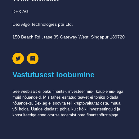
DEX.AG
Dex Algo Technologies pte Ltd.
150 Beach Rd., tase 35 Gateway West, Singapur 189720
Vastutusest loobumine
See veebisait ei paku finants-, investeerimis-, kauplemis- ega
muid nõuandeid. Mis tahes esitatud teavet ei tohiks pidada
nõuandeks. Dex.ag ei ​​soovita teil krüptovaluutat osta, müüa
või hoida. Uurige kindlasti põhjalikult kõiki investeeringuid ja
konsulteerige enne otsuse tegemist oma finantsnõustajaga.