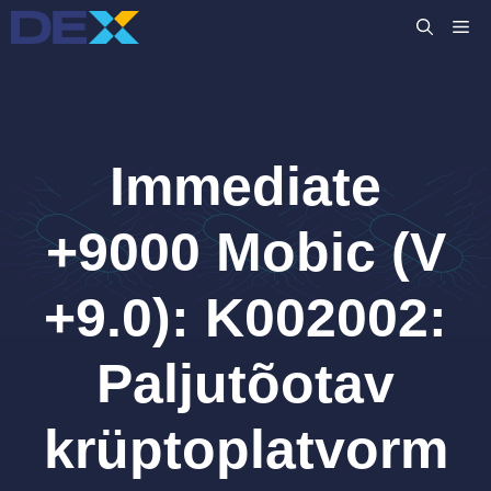
Skip
M
to
content
Immediate
+9000 Mobic (V
+9.0): K002002:
Paljutõotav
krüptoplatvorm