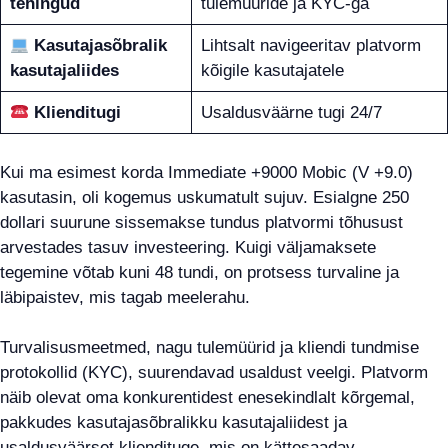
tehingud
tulemüüride ja KYC-ga
Kasutajasõbralik
Lihtsalt navigeeritav platvorm
kasutajaliides
kõigile kasutajatele
Klienditugi
Usaldusväärne tugi 24/7
Kui ma esimest korda Immediate +9000 Mobic (V +9.0)
kasutasin, oli kogemus uskumatult sujuv. Esialgne 250
dollari suurune sissemakse tundus platvormi tõhusust
arvestades tasuv investeering. Kuigi väljamaksete
tegemine võtab kuni 48 tundi, on protsess turvaline ja
läbipaistev, mis tagab meelerahu.
Turvalisusmeetmed, nagu tulemüürid ja kliendi tundmise
protokollid (KYC), suurendavad usaldust veelgi. Platvorm
näib olevat oma konkurentidest enesekindlalt kõrgemal,
pakkudes kasutajasõbralikku kasutajaliidest ja
usaldusväärset kliendituge, mis on kättesaadav