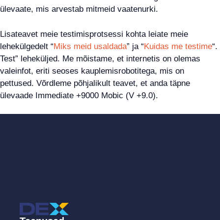
ülevaate, mis arvestab mitmeid vaatenurki.
Lisateavet meie testimisprotsessi kohta leiate meie
lehekülgedelt “
Miks meid usaldada
” ja “
Kuidas me testime
“.
Test” leheküljed. Me mõistame, et internetis on olemas
valeinfot, eriti seoses kauplemisrobotitega, mis on
pettused. Võrdleme põhjalikult teavet, et anda täpne
ülevaade Immediate +9000 Mobic (V +9.0).