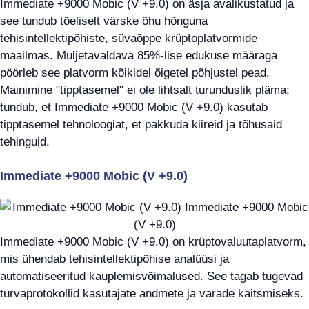
Immediate +9000 Mobic (V +9.0) on äsja avalikustatud ja
see tundub tõeliselt värske õhu hõnguna
tehisintellektipõhiste, süvaõppe krüptoplatvormide
maailmas. Muljetavaldava 85%-lise edukuse määraga
pöörleb see platvorm kõikidel õigetel põhjustel pead.
Mainimine "tipptasemel" ei ole lihtsalt turunduslik pläma;
tundub, et Immediate +9000 Mobic (V +9.0) kasutab
tipptasemel tehnoloogiat, et pakkuda kiireid ja tõhusaid
tehinguid.
Immediate +9000 Mobic (V +9.0)
Immediate +9000 Mobic (V +9.0) on krüptovaluutaplatvorm,
mis ühendab tehisintellektipõhise analüüsi ja
automatiseeritud kauplemisvõimalused. See tagab tugevad
turvaprotokollid kasutajate andmete ja varade kaitsmiseks.