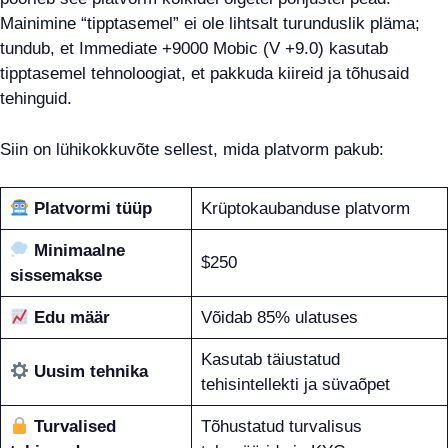
Mainimine “tipptasemel” ei ole lihtsalt turunduslik pläma;
tundub, et Immediate +9000 Mobic (V +9.0) kasutab
tipptasemel tehnoloogiat, et pakkuda kiireid ja tõhusaid
tehinguid.
Siin on lühikokkuvõte sellest, mida platvorm pakub:
Platvormi tüüp
Krüptokaubanduse platvorm
Minimaalne
$250
sissemakse
Edu määr
Võidab 85% ulatuses
Kasutab täiustatud
Uusim tehnika
tehisintellekti ja süvaõpet
Turvalised
Tõhustatud turvalisus