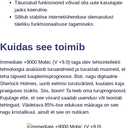
Täiustatud funktsioonid võivad olla uute kasutajate
jaoks keeruline.
Sõltub stabiilse internetiühenduse olemasolust
täieliku funktsionaalsuse tagamiseks.
Kuidas see toimib
Immediate +9000 Mobic (V +9.0) taga olev tehisintellekti
tehnoloogia analüüsib turuandmeid ja tuvastab mustreid, et
teha täpseid kauplemisprognoose. Boti, nagu digitaalne
Sherlock Holmes, uurib eelmisi turutsükleid, kuulates kaja
praeguses tsüklis. Siis, boom! Ta teeb oma turuprognoosid.
Kujutage ette, et see viisard saadab uuendusi või teostab
tehinguid. Väidetava 85%-lise edukuse määraga on see
nagu kristallkuul, ainult et see on nutikam.