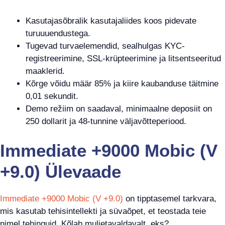
Kasutajasõbralik kasutajaliides koos pidevate
turuuuendustega.
Tugevad turvaelemendid, sealhulgas KYC-
registreerimine, SSL-krüpteerimine ja litsentseeritud
maaklerid.
Kõrge võidu määr 85% ja kiire kaubanduse täitmine
0,01 sekundit.
Demo režiim on saadaval, minimaalne deposiit on
250 dollarit ja 48-tunnine väljavõtteperiood.
Immediate +9000 Mobic (V
+9.0) Ülevaade
Immediate +9000 Mobic (V +9.0)
on tipptasemel tarkvara,
mis kasutab tehisintellekti ja süvaõpet, et teostada teie
nimel tehinguid. Kõlab muljetavaldavalt, eks?