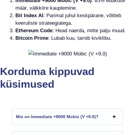
Immediate +9000 Mobic (V +9.0)
: 85% edukuse
määr, välkkiire kauplemine.
Bit Index AI
: Parimal juhul keskpärane, võitleb
keeruliste strateegiatega.
Ethereum Code
: Head naerda, mitte palju muud.
Bitcoin Prime
: Lubab kuu, tarnib kiviklibu.
Korduma kippuvad
küsimused
Mis on Immediate +9000 Mobic (V +9.0)?