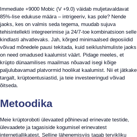
Immediate +9000 Mobic (V +9.0) väidab muljetavaldavat
85%-lise edukuse määra – intrigeeriv, kas pole? Nende
jaoks, kes on valmis seda tegema, muudab sujuva
tehisintellekti integreerimise ja 24/7-toe kombinatsioon selle
kindlasti ahvatlevaks. Jah, kõrged minimaalsed deposiidid
võivad mõnedele pausi tekitada, kuid seiklushimuliste jaoks
on need omadused kaalumist väärt. Pidage meeles, et
krüpto dünaamilises maailmas nõuavad isegi kõige
paljulubavamad platvormid hoolikat kaalumist. Nii et jätkake
targalt, krüptoentusiastid, ja teie investeeringud võivad
õitseda.
Metoodika
Meie krüptoroboti ülevaated põhinevad erinevate testide,
ülevaadete ja tagasiside kogumisel erinevatest
internetiallikatest. Selline lähenemisviis tagab tervikliku