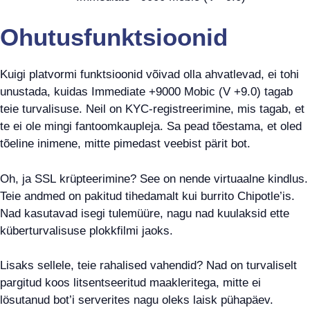
Ohutusfunktsioonid
Kuigi platvormi funktsioonid võivad olla ahvatlevad, ei tohi
unustada, kuidas Immediate +9000 Mobic (V +9.0) tagab
teie turvalisuse. Neil on KYC-registreerimine, mis tagab, et
te ei ole mingi fantoomkaupleja. Sa pead tõestama, et oled
tõeline inimene, mitte pimedast veebist pärit bot.
Oh, ja SSL krüpteerimine? See on nende virtuaalne kindlus.
Teie andmed on pakitud tihedamalt kui burrito Chipotle’is.
Nad kasutavad isegi tulemüüre, nagu nad kuulaksid ette
küberturvalisuse plokkfilmi jaoks.
Lisaks sellele, teie rahalised vahendid? Nad on turvaliselt
pargitud koos litsentseeritud maakleritega, mitte ei
lösutanud bot’i serverites nagu oleks laisk pühapäev.