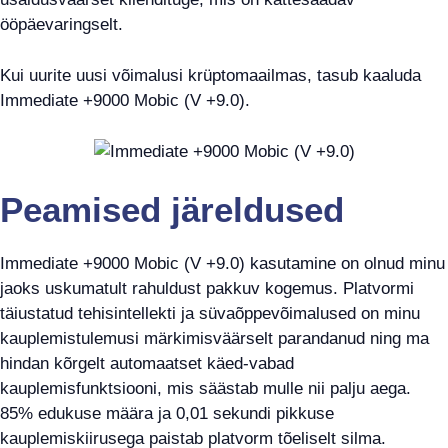
ööpäevaringselt.
Kui uurite uusi võimalusi krüptomaailmas, tasub kaaluda
Immediate +9000 Mobic (V +9.0).
Peamised järeldused
Immediate +9000 Mobic (V +9.0) kasutamine on olnud minu
jaoks uskumatult rahuldust pakkuv kogemus. Platvormi
täiustatud tehisintellekti ja süvaõppevõimalused on minu
kauplemistulemusi märkimisväärselt parandanud ning ma
hindan kõrgelt automaatset käed-vabad
kauplemisfunktsiooni, mis säästab mulle nii palju aega.
85% edukuse määra ja 0,01 sekundi pikkuse
kauplemiskiirusega paistab platvorm tõeliselt silma.