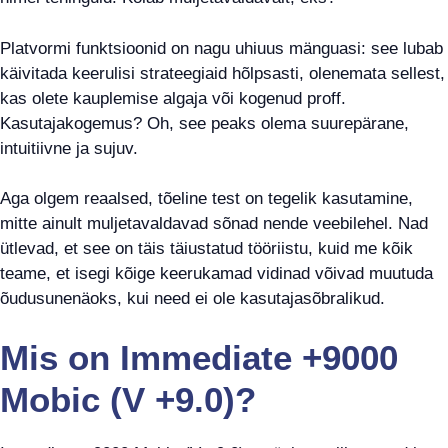
Platvormi funktsioonid on nagu uhiuus mänguasi: see lubab
käivitada keerulisi strateegiaid hõlpsasti, olenemata sellest,
kas olete kauplemise algaja või kogenud proff.
Kasutajakogemus? Oh, see peaks olema suurepärane,
intuitiivne ja sujuv.
Aga olgem reaalsed, tõeline test on tegelik kasutamine,
mitte ainult muljetavaldavad sõnad nende veebilehel. Nad
ütlevad, et see on täis täiustatud tööriistu, kuid me kõik
teame, et isegi kõige keerukamad vidinad võivad muutuda
õudusunenäoks, kui need ei ole kasutajasõbralikud.
Mis on Immediate +9000
Mobic (V +9.0)?