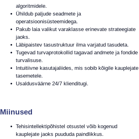
algoritmidele.
Ühildub paljude seadmete ja
operatsioonisüsteemidega.
Pakub laia valikut varaklasse erinevate strateegiate
jaoks.
Läbipaistev tasustruktuur ilma varjatud tasudeta.
Tugevad turvaprotokollid tagavad andmete ja fondide
turvalisuse.
Intuitiivne kasutajaliides, mis sobib kõigile kauplejate
tasemetele.
Usaldusväärne 24/7 klienditugi.
Miinused
Tehisintellektipõhistel otsustel võib kogenud
kauplejate jaoks puududa paindlikkus.