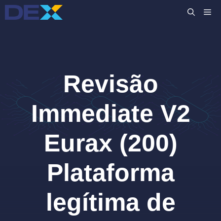
Pular
M
para
o
conteúdo
Revisão
Immediate V2
Eurax (200)
Plataforma
legítima de