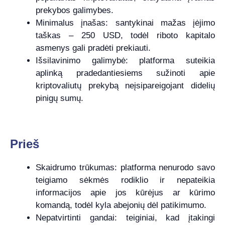
prekybos galimybes.
Minimalus įnašas: santykinai mažas įėjimo
taškas – 250 USD, todėl riboto kapitalo
asmenys gali pradėti prekiauti.
Išsilavinimo galimybė: platforma suteikia
aplinką pradedantiesiems sužinoti apie
kriptovaliutų prekybą neįsipareigojant didelių
pinigų sumų.
Prieš
Skaidrumo trūkumas: platforma nenurodo savo
teigiamo sėkmės rodiklio ir nepateikia
informacijos apie jos kūrėjus ar kūrimo
komandą, todėl kyla abejonių dėl patikimumo.
Nepatvirtinti gandai: teiginiai, kad įtakingi