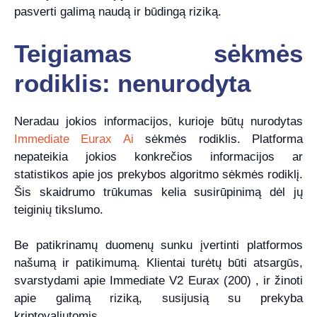
pasverti galimą naudą ir būdingą riziką.
Teigiamas sėkmės
rodiklis: nenurodyta
Neradau jokios informacijos, kurioje būtų nurodytas
Immediate Eurax Ai
sėkmės rodiklis. Platforma
nepateikia jokios konkrečios informacijos ar
statistikos apie jos prekybos algoritmo sėkmės rodiklį.
Šis skaidrumo trūkumas kelia susirūpinimą dėl jų
teiginių tikslumo.
Be patikrinamų duomenų sunku įvertinti platformos
našumą ir patikimumą. Klientai turėtų būti atsargūs,
svarstydami apie Immediate V2 Eurax (200) , ir žinoti
apie galimą riziką, susijusią su prekyba
kriptovaliutomis.