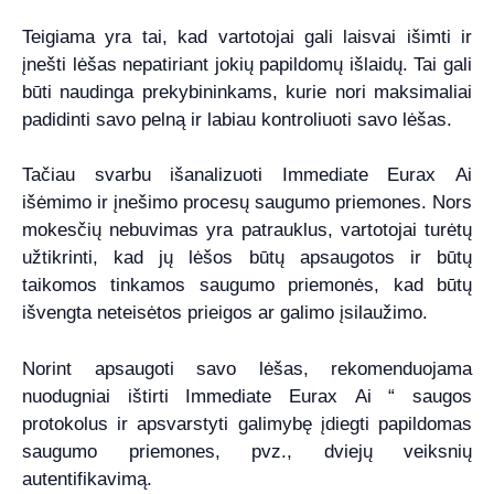
Teigiama yra tai, kad vartotojai gali laisvai išimti ir
įnešti lėšas nepatiriant jokių papildomų išlaidų. Tai gali
būti naudinga prekybininkams, kurie nori maksimaliai
padidinti savo pelną ir labiau kontroliuoti savo lėšas.
Tačiau svarbu išanalizuoti Immediate Eurax Ai
išėmimo ir įnešimo procesų saugumo priemones. Nors
mokesčių nebuvimas yra patrauklus, vartotojai turėtų
užtikrinti, kad jų lėšos būtų apsaugotos ir būtų
taikomos tinkamos saugumo priemonės, kad būtų
išvengta neteisėtos prieigos ar galimo įsilaužimo.
Norint apsaugoti savo lėšas, rekomenduojama
nuodugniai ištirti Immediate Eurax Ai “ saugos
protokolus ir apsvarstyti galimybę įdiegti papildomas
saugumo priemones, pvz., dviejų veiksnių
autentifikavimą.