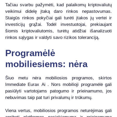
Tačiau svarbu pažymėti, kad palaikomų kriptovaliutų
veikimui didelę įtaką daro rinkos nepastovumas.
Staigūs rinkos pokyčiai gali turėti įtakos jų vertei ir
investicijų grąžai. Todėl investuotojai, prekiaujant
šiomis kriptovaliutomis, turėtų atidžiai išanalizuoti
rinkos sąlygas ir valdyti savo rizikos toleranciją.
Programėlė
mobiliesiems: nėra
Šiuo metu nėra mobiliosios programos, skirtos
Immediate Eurax Ai . Nors mobilioji programėlė gali
pasiūlyti vartotojams patogumo ir prieinamumo, jos
nebuvimas taip pat turi privalumų ir trūkumų.
Viena vertus, mobiliosios programos neturėjimas gali