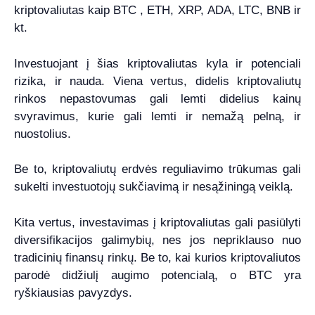
kriptovaliutas kaip BTC , ETH, XRP, ADA, LTC, BNB ir
kt.
Investuojant į šias kriptovaliutas kyla ir potenciali
rizika, ir nauda. Viena vertus, didelis kriptovaliutų
rinkos nepastovumas gali lemti didelius kainų
svyravimus, kurie gali lemti ir nemažą pelną, ir
nuostolius.
Be to, kriptovaliutų erdvės reguliavimo trūkumas gali
sukelti investuotojų sukčiavimą ir nesąžiningą veiklą.
Kita vertus, investavimas į kriptovaliutas gali pasiūlyti
diversifikacijos galimybių, nes jos nepriklauso nuo
tradicinių finansų rinkų. Be to, kai kurios kriptovaliutos
parodė didžiulį augimo potencialą, o BTC yra
ryškiausias pavyzdys.