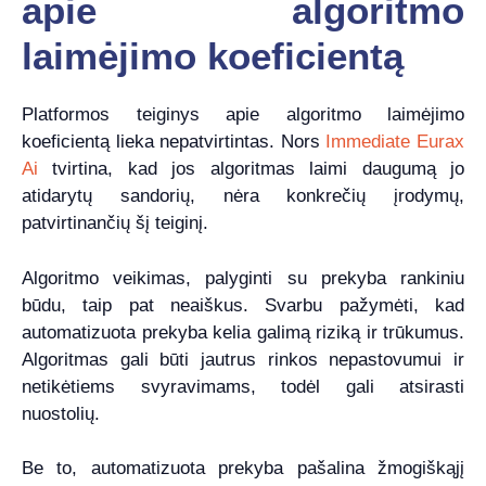
apie algoritmo
laimėjimo koeficientą
Platformos teiginys apie algoritmo laimėjimo
koeficientą lieka nepatvirtintas. Nors
Immediate Eurax
Ai
tvirtina, kad jos algoritmas laimi daugumą jo
atidarytų sandorių, nėra konkrečių įrodymų,
patvirtinančių šį teiginį.
Algoritmo veikimas, palyginti su prekyba rankiniu
būdu, taip pat neaiškus. Svarbu pažymėti, kad
automatizuota prekyba kelia galimą riziką ir trūkumus.
Algoritmas gali būti jautrus rinkos nepastovumui ir
netikėtiems svyravimams, todėl gali atsirasti
nuostolių.
Be to, automatizuota prekyba pašalina žmogiškąjį