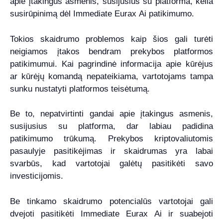
apie įtakingus asmenis, susijusius su platforma, kelia
susirūpinimą dėl Immediate Eurax Ai patikimumo.
Tokios skaidrumo problemos kaip šios gali turėti
neigiamos įtakos bendram prekybos platformos
patikimumui. Kai pagrindinė informacija apie kūrėjus
ar kūrėjų komandą nepateikiama, vartotojams tampa
sunku nustatyti platformos teisėtumą.
Be to, nepatvirtinti gandai apie įtakingus asmenis,
susijusius su platforma, dar labiau padidina
patikimumo trūkumą. Prekybos kriptovaliutomis
pasaulyje pasitikėjimas ir skaidrumas yra labai
svarbūs, kad vartotojai galėtų pasitikėti savo
investicijomis.
Be tinkamo skaidrumo potencialūs vartotojai gali
dvejoti pasitikėti Immediate Eurax Ai ir suabejoti