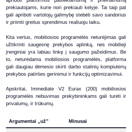
apriboti platformos pasiekiamumą ir prieinamumą
prekiautojams, kurie nori prekiauti kelyje. Tai taip pat
gali apriboti vartotojų galimybę stebėti savo sandorius
ir priimti greitus sprendimus realiuoju laiku.
Kita vertus, mobiliosios programėlės neturėjimas gali
užtikrinti saugesnę prekybos aplinką, nes mobilieji
įrenginiai yra labiau linkę į saugumo pažeidimus. Be
to, neturėdama mobiliosios programėlės, platforma
gali daugiau dėmesio skirti darbo stalinių kompiuterių
prekybos patirties gerinimui ir funkcijų optimizavimui.
Apskritai, Immediate V2 Eurax (200) mobiliosios
programėlės nebuvimas prekybininkams gali turėti ir
privalumų, ir trūkumų.
Argumentai „už”
Minusai