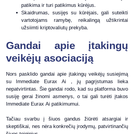
patikima ir turi patikimus kūrėjus.
Skaidrumas, susijęs su kūrėjais, gali suteikti
vartotojams ramybę, reikalingą užtikrintai
užsiimti kriptovaliutų prekyba.
Gandai apie įtakingų
veikėjų asociaciją
Nors pasklido gandai apie įtakingų veikėjų susiejimą
su Immediate Eurax Ai , jų pagrįstumas lieka
nepatvirtintas. Šie gandai rodo, kad su platforma buvo
susiję gerai žinomi asmenys, o tai gali turėti įtakos
Immediate Eurax Ai patikimumui.
Tačiau svarbu į šiuos gandus žiūrėti atsargiai ir
skeptiškai, nes nėra konkrečių įrodymų, patvirtinančių
šiuos teiginius.