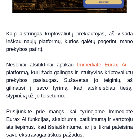
Kaip aistringas kriptovaliutų prekiautojas, aš visada
ieškau naujų platformų, kurios galėtų pagerinti mano
prekybos patirtį.
Neseniai atsitiktinai aptikau
Immediate Eurax Ai
–
platformą, kuri žada galingas ir intuityvias kriptovaliutų
prekybos paslaugas. Sužavėtas jo teiginių, aš
gilinausi į savo tyrimą, kad atskleisčiau tiesą,
slypinčią už jo teisėtumo.
Prisijunkite prie manęs, kai tyrinėjame Immediate
Eurax Ai funkcijas, skaidrumą, patikimumą ir vartotojų
atsiliepimus, kad išsiaiškintume, ar jis tikrai pateisina
savo ekstravagantiškus pažadus.