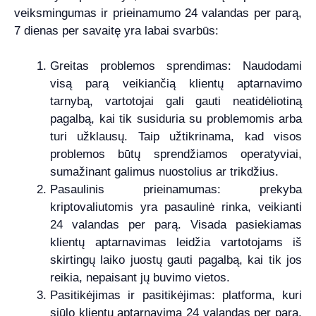
veiksmingumas ir prieinamumo 24 valandas per parą,
7 dienas per savaitę yra labai svarbūs:
Greitas problemos sprendimas: Naudodami
visą parą veikiančią klientų aptarnavimo
tarnybą, vartotojai gali gauti neatidėliotiną
pagalbą, kai tik susiduria su problemomis arba
turi užklausų. Taip užtikrinama, kad visos
problemos būtų sprendžiamos operatyviai,
sumažinant galimus nuostolius ar trikdžius.
Pasaulinis prieinamumas: prekyba
kriptovaliutomis yra pasaulinė rinka, veikianti
24 valandas per parą. Visada pasiekiamas
klientų aptarnavimas leidžia vartotojams iš
skirtingų laiko juostų gauti pagalbą, kai tik jos
reikia, nepaisant jų buvimo vietos.
Pasitikėjimas ir pasitikėjimas: platforma, kuri
siūlo klientų aptarnavimą 24 valandas per parą,