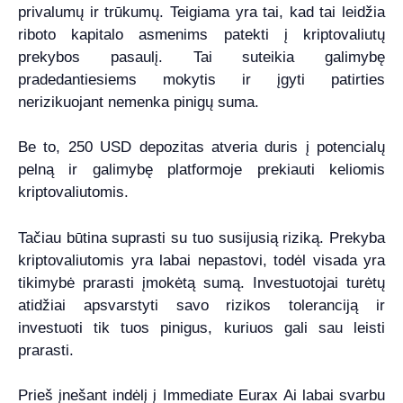
privalumų ir trūkumų. Teigiama yra tai, kad tai leidžia
riboto kapitalo asmenims patekti į kriptovaliutų
prekybos pasaulį. Tai suteikia galimybę
pradedantiesiems mokytis ir įgyti patirties
nerizikuojant nemenka pinigų suma.
Be to, 250 USD depozitas atveria duris į potencialų
pelną ir galimybę platformoje prekiauti keliomis
kriptovaliutomis.
Tačiau būtina suprasti su tuo susijusią riziką. Prekyba
kriptovaliutomis yra labai nepastovi, todėl visada yra
tikimybė prarasti įmokėtą sumą. Investuotojai turėtų
atidžiai apsvarstyti savo rizikos toleranciją ir
investuoti tik tuos pinigus, kuriuos gali sau leisti
prarasti.
Prieš įnešant indėlį į Immediate Eurax Ai labai svarbu