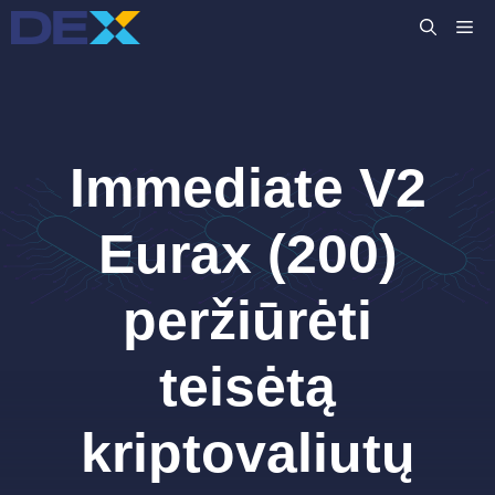
Pereiti
M
prie
turinio
Immediate V2
Eurax (200)
peržiūrėti
teisėtą
kriptovaliutų