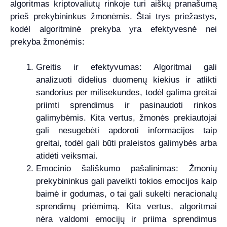
algoritmas kriptovaliutų rinkoje turi aiškų pranašumą
prieš prekybininkus žmonėmis. Štai trys priežastys,
kodėl algoritminė prekyba yra efektyvesnė nei
prekyba žmonėmis:
Greitis ir efektyvumas: Algoritmai gali
analizuoti didelius duomenų kiekius ir atlikti
sandorius per milisekundes, todėl galima greitai
priimti sprendimus ir pasinaudoti rinkos
galimybėmis. Kita vertus, žmonės prekiautojai
gali nesugebėti apdoroti informacijos taip
greitai, todėl gali būti praleistos galimybės arba
atidėti veiksmai.
Emocinio šališkumo pašalinimas: Žmonių
prekybininkus gali paveikti tokios emocijos kaip
baimė ir godumas, o tai gali sukelti neracionalų
sprendimų priėmimą. Kita vertus, algoritmai
nėra valdomi emocijų ir priima sprendimus