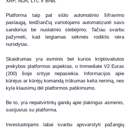
XRP, ADA, LTC ir BNB.
Platforma taip pat siūlo automatinio šifravimo
paslaugą, leidžiančią vartotojams automatizuoti savo
sandorius be nuolatinio stebėjimo. Tačiau svarbu
pažymėti, kad teigiamas sėkmės rodiklis nėra
nurodytas.
Skaidrumas yra esminis bet kurios kriptovaliutos
prekybos platformos aspektas, o Immediate V2 Eurax
(200) šioje srityje nepasiekia. Informacijos apie
kūrėjus ar kūrėjų komandą trūkumas kelia nerimą, nes
kyla klausimų dėl platformos patikimumo.
Be to, yra nepatvirtintų gandų apie įtakingus asmenis,
susijusius su platforma.
Investuotojams labai svarbu apsvarstyti pažangių