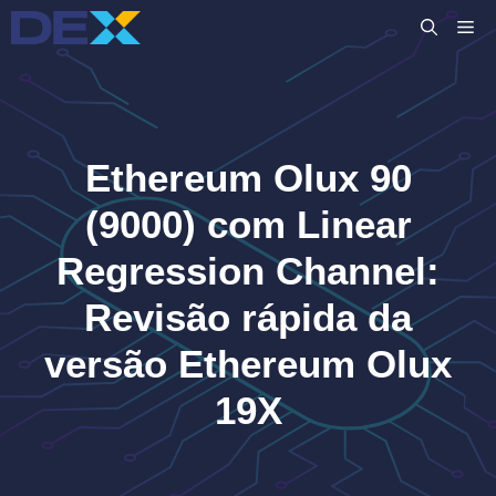
Pular
M
para
o
conteúdo
Ethereum Olux 90
(9000) com Linear
Regression Channel:
Revisão rápida da
versão Ethereum Olux
19X