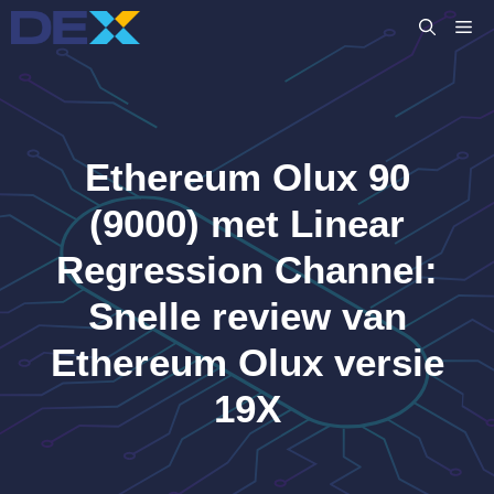
Ga
M
naar
de
inhoud
Ethereum Olux 90
(9000) met Linear
Regression Channel:
Snelle review van
Ethereum Olux versie
19X