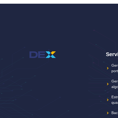
Serv
Ger
port
Ger
alg
Est
quan
Bac