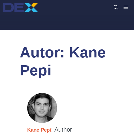
Pular
M
para
o
conteúdo
Autor:
Kane
Pepi
: Author
Kane Pepi