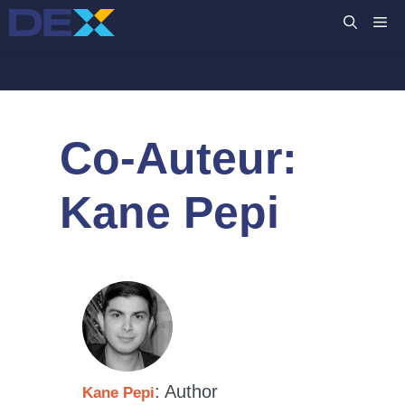
Ga
M
naar
de
inhoud
Co-Auteur:
Kane Pepi
: Author
Kane Pepi