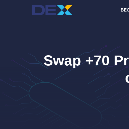
Ga
BE
naar
de
inhoud
Swap +70 Pr