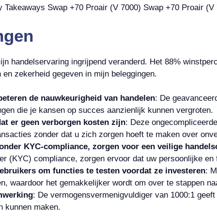
ngen
ijn handelservaring ingrijpend veranderd. Het 88% winstperc
n en zekerheid gegeven in mijn beleggingen.
beteren de nauwkeurigheid van handelen
: De geavanceerd
ngen die je kansen op succes aanzienlijk kunnen vergroten.
at er geen verborgen kosten zijn
: Deze ongecompliceerde
ansacties zonder dat u zich zorgen hoeft te maken over onv
ronder KYC-compliance, zorgen voor een veilige handel
r (KYC) compliance, zorgen ervoor dat uw persoonlijke en f
bruikers om functies te testen voordat ze investeren
: M
en, waardoor het gemakkelijker wordt om over te stappen naar
mwerking
: De vermogensvermenigvuldiger van 1000:1 geeft ha
en kunnen maken.