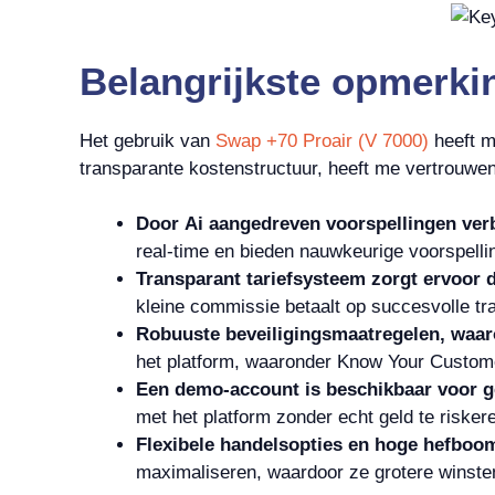
Belangrijkste opmerki
Het gebruik van
Swap +70 Proair (V 7000)
heeft m
transparante kostenstructuur, heeft me vertrouwe
Door Ai aangedreven voorspellingen ver
real-time en bieden nauwkeurige voorspelli
Transparant tariefsysteem zorgt ervoor d
kleine commissie betaalt op succesvolle tr
Robuuste beveiligingsmaatregelen, waa
het platform, waaronder Know Your Custome
Een demo-account is beschikbaar voor ge
met het platform zonder echt geld te risker
Flexibele handelsopties en hoge hefboo
maximaliseren, waardoor ze grotere winst