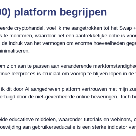
0) platform begrijpen
seerde cryptohandel, voel ik me aangetrokken tot het Swap +
s te monitoren, waardoor het een aantrekkelijke optie is voo
nder de indruk van het vermogen om enorme hoeveelheden geg
minimaliseren.
 om zich aan te passen aan veranderende marktomstandighed
nue leerproces is cruciaal om voorop te blijven lopen in de
 ik dit door Ai aangedreven platform vertrouwen met mijn zu
vertuigd door de niet-geverifieerde online beweringen. Toch 
reide educatieve middelen, waaronder tutorials en webinars,
toewijding aan gebruikerseducatie is een sterke indicator v