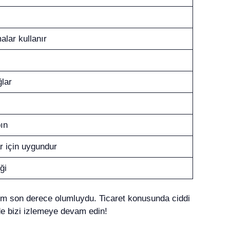
alar kullanır
ğlar
pın
r için uygundur
ği
mim son derece olumluydu. Ticaret konusunda ciddi
de bizi izlemeye devam edin!