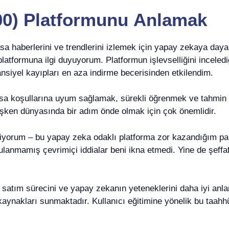
00) Platformunu Anlamak
sa haberlerini ve trendlerini izlemek için yapay zekaya dayan
latformuna ilgi duyuyorum. Platformun işlevselliğini incele
nsiyel kayıpları en aza indirme becerisinden etkilendim.
sa koşullarına uyum sağlamak, sürekli öğrenmek ve tahmin doğ
ğişken dünyasında bir adım önde olmak için çok önemlidir.
iriyorum – bu yapay zeka odaklı platforma zor kazandığım pa
rulanmamış çevrimiçi iddialar beni ikna etmedi. Yine de şeffa
lım satım sürecini ve yapay zekanın yeteneklerini daha iyi an
ynakları sunmaktadır. Kullanıcı eğitimine yönelik bu taahhüt