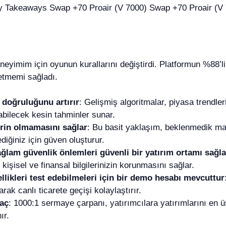
eneyimim için oyunun kurallarını değiştirdi. Platformun %88’l
etmemi sağladı.
 doğruluğunu artırır
: Gelişmiş algoritmalar, piyasa trendle
abilecek kesin tahminler sunar.
erin olmamasını sağlar
: Bu basit yaklaşım, beklenmedik ma
iğiniz için güven oluşturur.
lam güvenlik önlemleri güvenli bir yatırım ortamı sağla
 kişisel ve finansal bilgilerinizin korunmasını sağlar.
llikleri test edebilmeleri için bir demo hesabı mevcuttur
ak canlı ticarete geçişi kolaylaştırır.
raç
: 1000:1 sermaye çarpanı, yatırımcılara yatırımlarını en
ır.