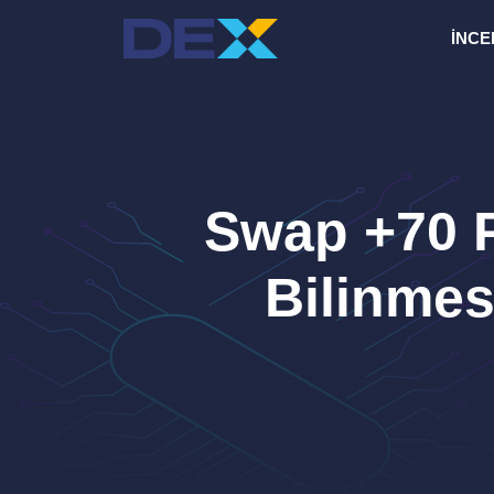
İçeriğe
İNCE
atla
Swap +70 Pr
Bilinmes