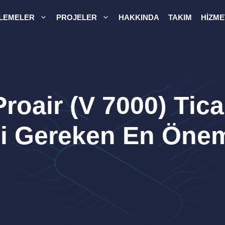
LEMELER
PROJELER
HAKKINDA
TAKIM
HIZME
oair (V 7000) Tica
i Gereken En Önem