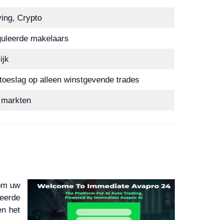
ing, Crypto
uleerde makelaars
ijk
oeslag op alleen winstgevende trades
e markten
 om uw
eerde
en het