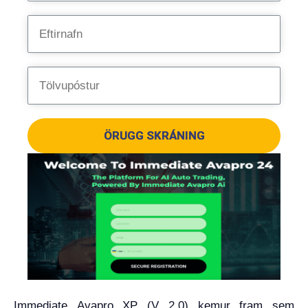
ÖRUGG SKRÁNING
Immediate Avapro XP (V 2.0) kemur fram sem