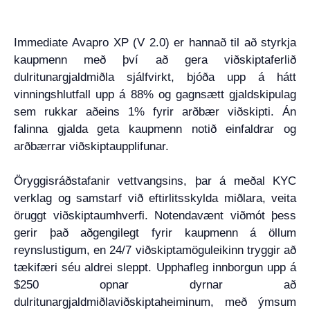
Immediate Avapro XP (V 2.0) er hannað til að styrkja
kaupmenn með því að gera viðskiptaferlið
dulritunargjaldmiðla sjálfvirkt, bjóða upp á hátt
vinningshlutfall upp á 88% og gagnsætt gjaldskipulag
sem rukkar aðeins 1% fyrir arðbær viðskipti. Án
falinna gjalda geta kaupmenn notið einfaldrar og
arðbærrar viðskiptaupplifunar.
Öryggisráðstafanir vettvangsins, þar á meðal KYC
verklag og samstarf við eftirlitsskylda miðlara, veita
öruggt viðskiptaumhverfi. Notendavænt viðmót þess
gerir það aðgengilegt fyrir kaupmenn á öllum
reynslustigum, en 24/7 viðskiptamöguleikinn tryggir að
tækifæri séu aldrei sleppt. Upphafleg innborgun upp á
$250 opnar dyrnar að
dulritunargjaldmiðlaviðskiptaheiminum, með ýmsum