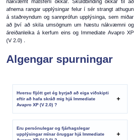
nákvæmt matsferli okkar. Skuldbinding okkar til að
afnema rangar upplýsingar felur í sér strangt athugun
á staðreyndum og sannprófun upplýsinga, sem miðar
að því að skila umsögnum um hæstu nákvæmni og
áreiðanleika á kerfum eins og Immediate Avapro XP
(V 2.0) .
Algengar spurningar
Hversu fljótt get ég byrjað að eiga viðskipti
eftir að hafa skráð mig hjá Immediate
Avapro XP (V 2.0) ?
Eru persónulegar og fjárhagslegar
upplýsingar mínar öruggar hjá Immediate
Avapro XP (V 2.0) ?