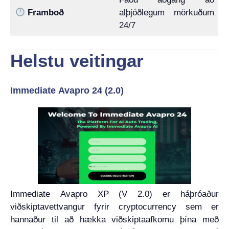
Framboð
alþjóðlegum mörkuðum
24/7
Helstu veitingar
Immediate Avapro 24 (2.0)
Immediate Avapro XP (V 2.0) er háþróaður
viðskiptavettvangur fyrir cryptocurrency sem er
hannaður til að hækka viðskiptaafkomu þína með