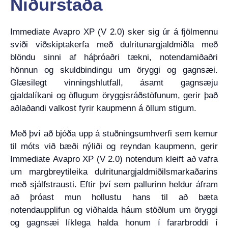
Niðurstaða
Immediate Avapro XP (V 2.0) sker sig úr á fjölmennu
sviði viðskiptakerfa með dulritunargjaldmiðla með
blöndu sinni af háþróaðri tækni, notendamiðaðri
hönnun og skuldbindingu um öryggi og gagnsæi.
Glæsilegt vinningshlutfall, ásamt gagnsæju
gjaldalíkani og öflugum öryggisráðstöfunum, gerir það
aðlaðandi valkost fyrir kaupmenn á öllum stigum.
Með því að bjóða upp á stuðningsumhverfi sem kemur
til móts við bæði nýliði og reyndan kaupmenn, gerir
Immediate Avapro XP (V 2.0) notendum kleift að vafra
um margbreytileika dulritunargjaldmiðilsmarkaðarins
með sjálfstrausti. Eftir því sem pallurinn heldur áfram
að þróast mun hollustu hans til að bæta
notendaupplifun og viðhalda háum stöðlum um öryggi
og gagnsæi líklega halda honum í fararbroddi í