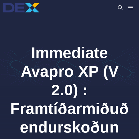
Skip
M
to
content
Immediate
Avapro XP (V
2.0) :
Framtíðarmiðuð
endurskoðun