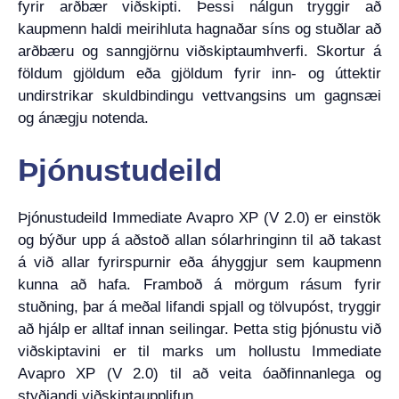
fyrir arðbær viðskipti. Þessi nálgun tryggir að
kaupmenn haldi meirihluta hagnaðar síns og stuðlar að
arðbæru og sanngjörnu viðskiptaumhverfi. Skortur á
földum gjöldum eða gjöldum fyrir inn- og úttektir
undirstrikar skuldbindingu vettvangsins um gagnsæi
og ánægju notenda.
Þjónustudeild
Þjónustudeild Immediate Avapro XP (V 2.0) er einstök
og býður upp á aðstoð allan sólarhringinn til að takast
á við allar fyrirspurnir eða áhyggjur sem kaupmenn
kunna að hafa. Framboð á mörgum rásum fyrir
stuðning, þar á meðal lifandi spjall og tölvupóst, tryggir
að hjálp er alltaf innan seilingar. Þetta stig þjónustu við
viðskiptavini er til marks um hollustu Immediate
Avapro XP (V 2.0) til að veita óaðfinnanlega og
styðjandi viðskiptaupplifun.