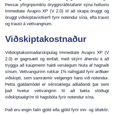
Þessar yfirgripsmiklu öryggisráðstafanir sýna hollustu
Immediate Avapro XP (V 2.0) til að skapa öruggt og
öruggt viðskiptavistkerfi fyrir notendur sína, efla traust
og traust á vettvangnum.
Viðskiptakostnaður
Viðskiptakostnaðarskipulag Immediate Avapro XP (V
2.0) er gagnsætt og einfalt, með skýrri áherslu á að
tryggja að kaupmenn haldi verulegum hluta af hagnaði
sínum. Vettvangurinn rukkar 1% nafngjald fyrir arðbær
viðskipti, sem samræmir velgengni hans við notendur.
Þetta gjaldamódel er sérstaklega aðlaðandi þar sem
það hvetur vettvanginn til að bæta stöðugt
viðskiptaalgrím til hagsbóta fyrir notendur sína.
Það eru engin falin gjöld eða gjöld fyrir inn- og úttektir,