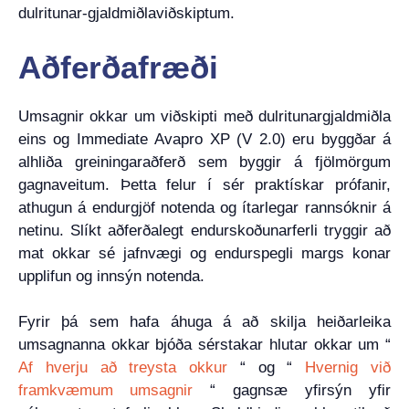
dulritunar-gjaldmiðlaviðskiptum.
Aðferðafræði
Umsagnir okkar um viðskipti með dulritunargjaldmiðla
eins og Immediate Avapro XP (V 2.0) eru byggðar á
alhliða greiningaraðferð sem byggir á fjölmörgum
gagnaveitum. Þetta felur í sér praktískar prófanir,
athugun á endurgjöf notenda og ítarlegar rannsóknir á
netinu. Slíkt aðferðalegt endurskoðunarferli tryggir að
mat okkar sé jafnvægi og endurspegli margs konar
upplifun og innsýn notenda.
Fyrir þá sem hafa áhuga á að skilja heiðarleika
umsagnanna okkar bjóða sérstakar hlutar okkar um “
Af hverju að treysta okkur
“ og “
Hvernig við
framkvæmum umsagnir
“ gagnsæ yfirsýn yfir