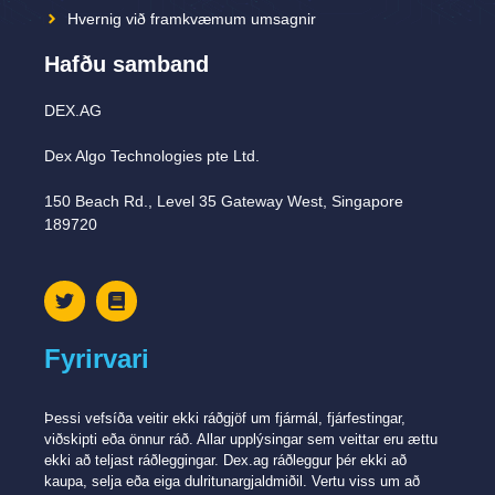
Hvernig við framkvæmum umsagnir
Hafðu samband
DEX.AG
Dex Algo Technologies pte Ltd.
150 Beach Rd., Level 35 Gateway West, Singapore
189720
Fyrirvari
Þessi vefsíða veitir ekki ráðgjöf um fjármál, fjárfestingar,
viðskipti eða önnur ráð. Allar upplýsingar sem veittar eru ættu
ekki að teljast ráðleggingar. Dex.ag ráðleggur þér ekki að
kaupa, selja eða eiga dulritunargjaldmiðil. Vertu viss um að