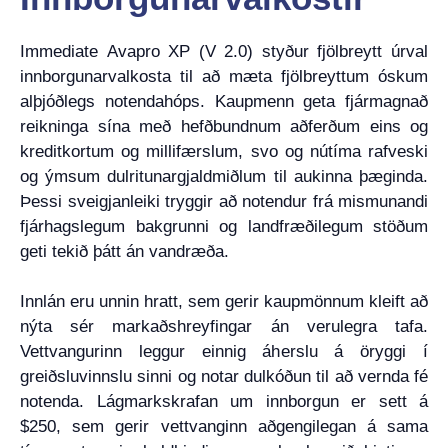
Immediate Avapro XP (V 2.0) styður fjölbreytt úrval
innborgunarvalkosta til að mæta fjölbreyttum óskum
alþjóðlegs notendahóps. Kaupmenn geta fjármagnað
reikninga sína með hefðbundnum aðferðum eins og
kreditkortum og millifærslum, svo og nútíma rafveski
og ýmsum dulritunargjaldmiðlum til aukinna þæginda.
Þessi sveigjanleiki tryggir að notendur frá mismunandi
fjárhagslegum bakgrunni og landfræðilegum stöðum
geti tekið þátt án vandræða.
Innlán eru unnin hratt, sem gerir kaupmönnum kleift að
nýta sér markaðshreyfingar án verulegra tafa.
Vettvangurinn leggur einnig áherslu á öryggi í
greiðsluvinnslu sinni og notar dulkóðun til að vernda fé
notenda. Lágmarkskrafan um innborgun er sett á
$250, sem gerir vettvanginn aðgengilegan á sama