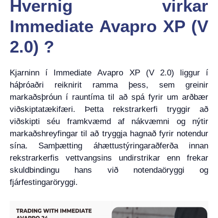
Hvernig virkar
Immediate Avapro XP (V
2.0) ?
Kjarninn í Immediate Avapro XP (V 2.0) liggur í
háþróaðri reiknirit ramma þess, sem greinir
markaðsþróun í rauntíma til að spá fyrir um arðbær
viðskiptatækifæri. Þetta rekstrarkerfi tryggir að
viðskipti séu framkvæmd af nákvæmni og nýtir
markaðshreyfingar til að tryggja hagnað fyrir notendur
sína. Samþætting áhættustýringaraðferða innan
rekstrarkerfis vettvangsins undirstrikar enn frekar
skuldbindingu hans við notendaöryggi og
fjárfestingaröryggi.