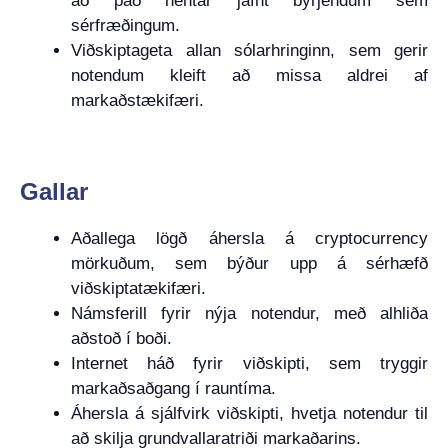
að það hentar jafnt byrjendum sem
sérfræðingum.
Viðskiptageta allan sólarhringinn, sem gerir
notendum kleift að missa aldrei af
markaðstækifæri.
Gallar
Aðallega lögð áhersla á cryptocurrency
mörkuðum, sem býður upp á sérhæfð
viðskiptatækifæri.
Námsferill fyrir nýja notendur, með alhliða
aðstoð í boði.
Internet háð fyrir viðskipti, sem tryggir
markaðsaðgang í rauntíma.
Áhersla á sjálfvirk viðskipti, hvetja notendur til
að skilja grundvallaratriði markaðarins.