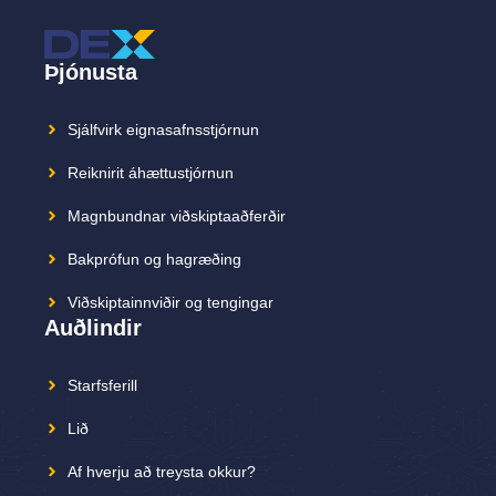
Þjónusta
Sjálfvirk eignasafnsstjórnun
Reiknirit áhættustjórnun
Magnbundnar viðskiptaaðferðir
Bakprófun og hagræðing
Viðskiptainnviðir og tengingar
Auðlindir
Starfsferill
Lið
Af hverju að treysta okkur?