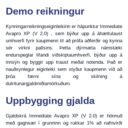
Demo reikningur
Kynningarreikningseiginleikinn er hápunktur Immediate
Avapro XP (V 2.0) , sem býður upp á áhættulaust
umhverfi fyrir kaupmenn til að prófa aðferðir og kynna
sér virkni pallsins. Þetta dýrmæta námstæki
endurspeglar lifandi viðskiptaumhverfi, býður upp á
innsýn og byggir upp traust meðal notenda. Það er
nauðsynlegur eiginleiki sem styður kaupmenn við að
þróa færni sína og skilning á
dulritunargjaldmiðlamörkuðum.
Uppbygging gjalda
Gjaldskrá Immediate Avapro XP (V 2.0) er hönnuð
með gagnsæi í grunninn og rukkar 1% að nafnvirði