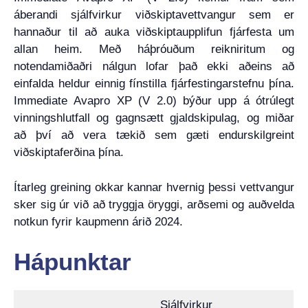
áberandi sjálfvirkur viðskiptavettvangur sem er
hannaður til að auka viðskiptaupplifun fjárfesta um
allan heim. Með háþróuðum reikniritum og
notendamiðaðri nálgun lofar það ekki aðeins að
einfalda heldur einnig fínstilla fjárfestingarstefnu þína.
Immediate Avapro XP (V 2.0) býður upp á ótrúlegt
vinningshlutfall og gagnsætt gjaldskipulag, og miðar
að því að vera tækið sem gæti endurskilgreint
viðskiptaferðina þína.
Ítarleg greining okkar kannar hvernig þessi vettvangur
sker sig úr við að tryggja öryggi, arðsemi og auðvelda
notkun fyrir kaupmenn árið 2024.
Hápunktar
Sjálfvirkur