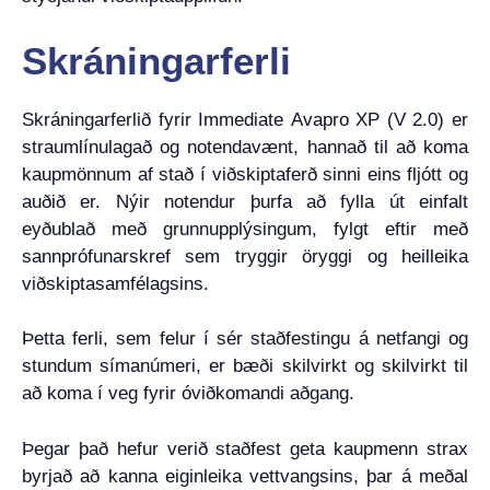
Skráningarferli
Skráningarferlið fyrir Immediate Avapro XP (V 2.0) er
straumlínulagað og notendavænt, hannað til að koma
kaupmönnum af stað í viðskiptaferð sinni eins fljótt og
auðið er. Nýir notendur þurfa að fylla út einfalt
eyðublað með grunnupplýsingum, fylgt eftir með
sannprófunarskref sem tryggir öryggi og heilleika
viðskiptasamfélagsins.
Þetta ferli, sem felur í sér staðfestingu á netfangi og
stundum símanúmeri, er bæði skilvirkt og skilvirkt til
að koma í veg fyrir óviðkomandi aðgang.
Þegar það hefur verið staðfest geta kaupmenn strax
byrjað að kanna eiginleika vettvangsins, þar á meðal