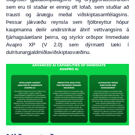
sem eru til staðar er einnig oft lofað, sem stuðlar að
trausti og ánægju meðal viðskiptasamfélagsins.
Þessar jákvæðu reynsla sem fjölbreyttur hópur
kaupmanna deilir undirstrikar áhrif vettvangsins á
fjárhagsáætlanir þeirra, og styrkir orðspor Immediate
Avapro XP (V 2.0) sem dýrmætt tæki í
dulritunargjaldmiðlaviðskiptasvæðinu.