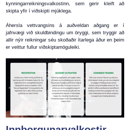
kynningarreikningsvalkostinn, sem gerir kleift að
skipta yfir í viðskipti mjúklega.
Áhersla vettvangsins á auðveldan aðgang er í
jafnvægi við skuldbindingu um öryggi, sem tryggir að
allir nýir reikningar séu skoðaðir ítarlega áður en þeim
er veittur fullur viðskiptamöguleiki.
Innborgunarvalkostir