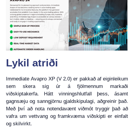
Lykil atriði
Immediate Avapro XP (V 2.0) er pakkað af eiginleikum
sem skera sig úr á fjölmennum markaði
viðskiptakerfa. Hátt vinningshlutfall þess, ásamt
gagnsæju og sanngjörnu gjaldskipulagi, aðgreinir það.
Með því að nota notendavænt viðmót tryggir það að
vafra um vettvang og framkvæma viðskipti er einfalt
og skilvirkt.