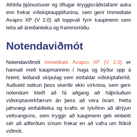
Alhliða þjónustuver og öflugar öryggisráðstafanir auka
enn frekar viðskiptaupplifunina, sem gerir Immediate
Avapro XP (V 2.0) að toppvali fyrir kaupmenn sem
leita að áreiðanleika og frammistöðu.
Notendaviðmót
Notendaviðmót
Immediate Avapro XP (V 2.0)
er
hannað með kaupmanninn í huga og býður upp á
hreint, leiðandi skipulag sem einfaldar viðskiptaferlið.
Auðveld notkun þess skerðir ekki virknina, sem gerir
notendum kleift að fá aðgang að háþróuðum
viðskiptaverkfærum án þess að vera óvart. Þetta
jafnvægi einfaldleika og krafts er lykillinn að áfrýjun
vettvangsins, sem tryggir að kaupmenn geti einbeitt
sér að aðferðum sínum frekar en að vafra um flókið
viðmót.