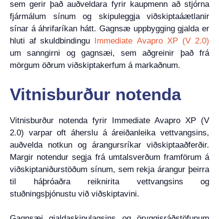
sem gerir það auðveldara fyrir kaupmenn að stjórna
fjármálum sínum og skipuleggja viðskiptaáætlanir
sínar á áhrifaríkan hátt. Gagnsæ uppbygging gjalda er
hluti af skuldbindingu
Immediate Avapro XP (V 2.0)
um sanngirni og gagnsæi, sem aðgreinir það frá
mörgum öðrum viðskiptakerfum á markaðnum.
Vitnisburður notenda
Vitnisburður notenda fyrir Immediate Avapro XP (V
2.0) varpar oft áherslu á áreiðanleika vettvangsins,
auðvelda notkun og árangursríkar viðskiptaaðferðir.
Margir notendur segja frá umtalsverðum framförum á
viðskiptaniðurstöðum sínum, sem rekja árangur þeirra
til háþróaðra reiknirita vettvangsins og
stuðningsþjónustu við viðskiptavini.
Gagnsæi gjaldaskipulagsins og öryggisráðstöfunum