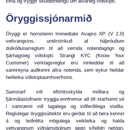
tíma og tryggir skuldbindingu um alvarleg viðskipti.
Öryggissjónarmið
Öryggi er hornsteinn Immediate Avapro XP (V 2.0)
vettvangsins, undirstrikuð af háþróuðum
dulkóðunarreglum til að vernda notendagögn og
fjárhagsleg viðskipti. Strangt KYC (Know Your
Customer) verklagsreglur eru innleiddar til að
sannreyna auðkenni allra notenda, sem eykur heildar
heilleika viðskiptaumhverfisins.
Samstarf við eftirlitsskylda miðlara og
fjármálastofnanir tryggja ennfremur að öll starfsemi sé
í samræmi við lagalega og siðferðilega staðla.
Reglulegar öryggisúttektir eru gerðar til að bera kennsl
á og leiðrétta mögulega veikleika og halda
vettvangnum viðnámsþolnum gegn sífelldri netógn.