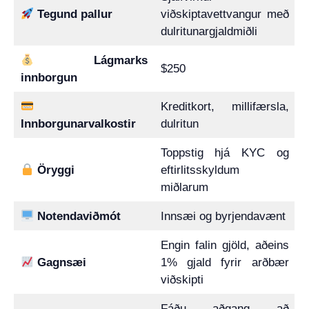
Tegund pallur
viðskiptavettvangur með
dulritunargjaldmiðli
Lágmarks
$250
innborgun
Kreditkort, millifærsla,
Innborgunarvalkostir
dulritun
Toppstig hjá KYC og
Öryggi
eftirlitsskyldum
miðlarum
Notendaviðmót
Innsæi og byrjendavænt
Engin falin gjöld, aðeins
Gagnsæi
1% gjald fyrir arðbær
viðskipti
Fáðu aðgang að