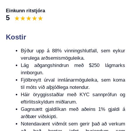
Einkunn ritstjóra
5
Kostir
Býður upp á 88% vinningshlutfall, sem eykur
verulega arðsemismöguleika.
Lág aðgangshindrun með $250 lágmarks
innborgun.
Fjölbreytt úrval innlánarmöguleika, sem koma
til móts við alþjóðlega notendur.
Háir öryggisstaðlar með KYC sannprófun og
eftirlitsskyldum miðlarum.
Gagnsætt gjaldlíkan með aðeins 1% gjaldi á
arðbær viðskipti.
Notendavænt viðmót sem gerir það að verkum