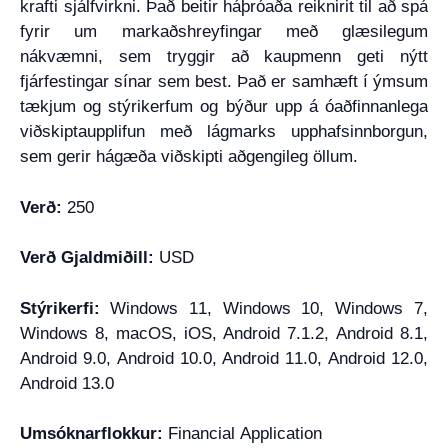
krafti sjálfvirkni. Það beitir háþróaða reiknirit til að spá
fyrir um markaðshreyfingar með glæsilegum
nákvæmni, sem tryggir að kaupmenn geti nýtt
fjárfestingar sínar sem best. Það er samhæft í ýmsum
tækjum og stýrikerfum og býður upp á óaðfinnanlega
viðskiptaupplifun með lágmarks upphafsinnborgun,
sem gerir hágæða viðskipti aðgengileg öllum.
Verð:
250
Verð Gjaldmiðill:
USD
Stýrikerfi:
Windows 11, Windows 10, Windows 7,
Windows 8, macOS, iOS, Android 7.1.2, Android 8.1,
Android 9.0, Android 10.0, Android 11.0, Android 12.0,
Android 13.0
Umsóknarflokkur:
Financial Application