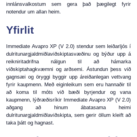
innlánsvalkostum sem gera það þægilegt fyrir
notendur um allan heim.
Yfirlit
Immediate Avapro XP (V 2.0) stendur sem leiðarljós í
dulritunargjaldmiðlaviðskiptasvæðinu og býður upp á
reikniritadrifna nálgun til að hámarka
viðskiptahagkvæmni og arðsemi. Ástundun þess við
gagnsæi og öryggi byggir upp áreiðanlegan vettvang
fyrir kaupmenn. Með eiginleikum sem eru hannaðir til
að koma til móts við bæði byrjendur og vana
kaupmenn, lýðræðisríkir Immediate Avapro XP (V 2.0)
aðgang að hinum ábatasama heimi
dulritunargjaldmiðlaviðskipta, sem gerir öllum kleift að
taka þátt og hagnast.