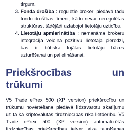
tirgum.
Fonda drošība
: regulētie brokeri piedāvā tādu
fondu drošības līmeni, kādu nevar neregulētas
struktūras, tādējādi uzlabojot lietotāju uzticību.
Lietotāju apmierinātība
: nemanāma brokeru
integrācija veicina pozitīvu lietotāja pieredzi,
kas ir būtiska lojālas lietotāju bāzes
uzturēšanai un palielināšanai.
Priekšrocības un
trūkumi
V5 Trade ePrex 500 (XP version) priekšrocību un
trūkumu novērtēšana piedāvā līdzsvarotu skatījumu
uz tā kā kriptovalūtas tirdzniecības rīka lietderību. V5
Trade ePrex 500 (XP version) automatizētās
tirdzniecības priekšrocības ietver laika taupīšanas