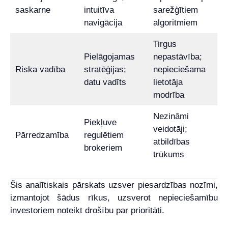
saskarne
intuitīva
sarežģītiem
navigācija
algoritmiem
Tirgus
Pielāgojamas
nepastāvība;
Riska vadība
stratēģijas;
nepieciešama
datu vadīts
lietotāja
modrība
Nezināmi
Piekļuve
veidotāji;
Pārredzamība
regulētiem
atbildības
brokeriem
trūkums
Šis analītiskais pārskats uzsver piesardzības nozīmi,
izmantojot šādus rīkus, uzsverot nepieciešamību
investoriem noteikt drošību par prioritāti.