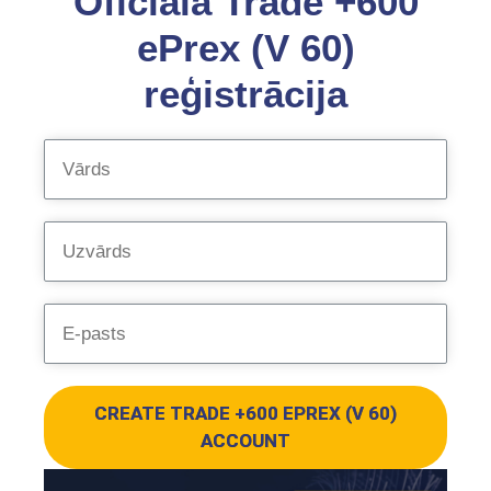
Oficiālā Trade +600
ePrex (V 60)
reģistrācija
CREATE TRADE +600 EPREX (V 60)
ACCOUNT