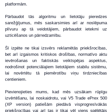
platformām.
Pārbaudot tās algoritmu un lietotāju pieredzes
sarežģījumus, mēs saskarsimies arī ar noslēpuma
plīvuru ap tā veidotājiem, pārbaudot ietekmi uz
uzticēšanos un pārredzamību.
Šī izpēte ne tikai izsvērs reklamētās priekšrocības,
bet arī izgaismos kritiskos drošības, normatīvo aktu
ievērošanas un faktiskās veiktspējas aspektus,
nodrošinot potenciālajiem lietotājiem stabilu sistēmu,
lai novērtētu tā piemērotību viņu tirdzniecības
centieniem.
Pievienojieties mums, kad mēs uzsākam rūpīgu
izvērtēšanu, lai noskaidrotu, vai V5 Trade ePrex 500
(XP version) patiešām piedāvā visprogresīvākās
priekšrocības vai arī tas ir tikai vēl viens spēlētājs