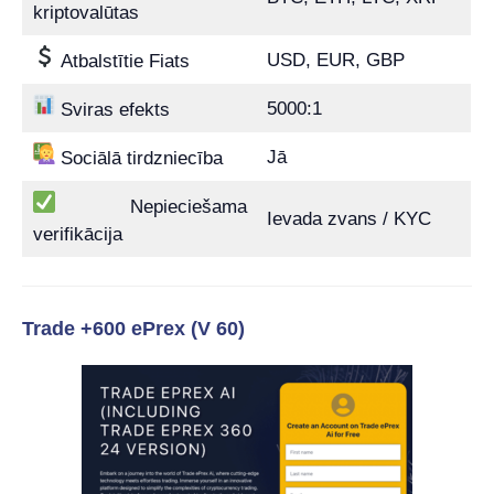
kriptovalūtas
USD, EUR, GBP
Atbalstītie Fiats
5000:1
Sviras efekts
Jā
Sociālā tirdzniecība
Nepieciešama
Ievada zvans / KYC
verifikācija
Trade +600 ePrex (V 60)