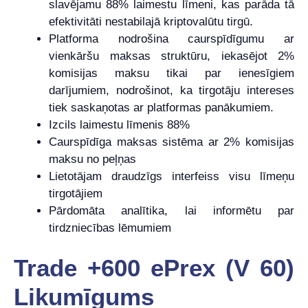
slavējamu 88% laimestu līmeni, kas parāda tā
efektivitāti nestabilajā kriptovalūtu tirgū.
Platforma nodrošina caurspīdīgumu ar
vienkāršu maksas struktūru, iekasējot 2%
komisijas maksu tikai par ienesīgiem
darījumiem, nodrošinot, ka tirgotāju intereses
tiek saskaņotas ar platformas panākumiem.
Izcils laimestu līmenis 88%
Caurspīdīga maksas sistēma ar 2% komisijas
maksu no peļņas
Lietotājam draudzīgs interfeiss visu līmeņu
tirgotājiem
Pārdomāta analītika, lai informētu par
tirdzniecības lēmumiem
Trade +600 ePrex (V 60)
Likumīgums