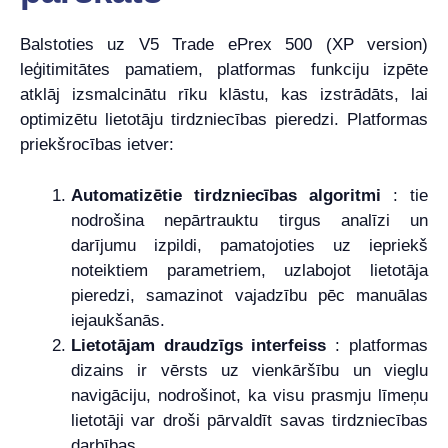
Balstoties uz V5 Trade ePrex 500 (XP version)
leģitimitātes pamatiem, platformas funkciju izpēte
atklāj izsmalcinātu rīku klāstu, kas izstrādāts, lai
optimizētu lietotāju tirdzniecības pieredzi. Platformas
priekšrocības ietver:
Automatizētie tirdzniecības algoritmi
: tie
nodrošina nepārtrauktu tirgus analīzi un
darījumu izpildi, pamatojoties uz iepriekš
noteiktiem parametriem, uzlabojot lietotāja
pieredzi, samazinot vajadzību pēc manuālas
iejaukšanās.
Lietotājam draudzīgs interfeiss
: platformas
dizains ir vērsts uz vienkāršību un vieglu
navigāciju, nodrošinot, ka visu prasmju līmeņu
lietotāji var droši pārvaldīt savas tirdzniecības
darbības.