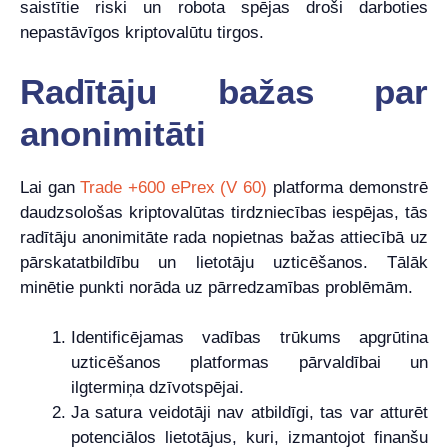
saistītie riski un robota spējas droši darboties
nepastāvīgos kriptovalūtu tirgos.
Radītāju bažas par
anonimitāti
Lai gan
Trade +600 ePrex (V 60)
platforma demonstrē
daudzsološas kriptovalūtas tirdzniecības iespējas, tās
radītāju anonimitāte rada nopietnas bažas attiecībā uz
pārskatatbildību un lietotāju uzticēšanos. Tālāk
minētie punkti norāda uz pārredzamības problēmām.
Identificējamas vadības trūkums apgrūtina
uzticēšanos platformas pārvaldībai un
ilgtermiņa dzīvotspējai.
Ja satura veidotāji nav atbildīgi, tas var atturēt
potenciālos lietotājus, kuri, izmantojot finanšu