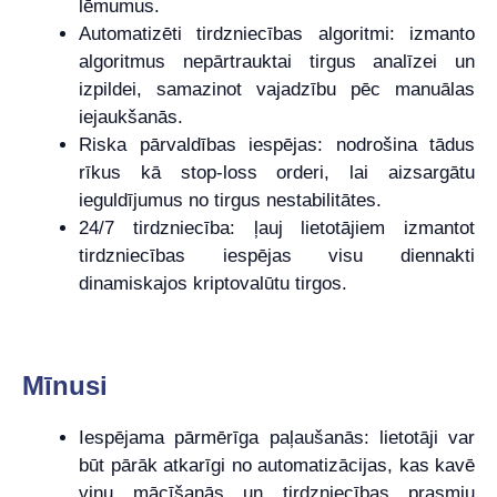
lēmumus.
Automatizēti tirdzniecības algoritmi: izmanto
algoritmus nepārtrauktai tirgus analīzei un
izpildei, samazinot vajadzību pēc manuālas
iejaukšanās.
Riska pārvaldības iespējas: nodrošina tādus
rīkus kā stop-loss orderi, lai aizsargātu
ieguldījumus no tirgus nestabilitātes.
24/7 tirdzniecība: ļauj lietotājiem izmantot
tirdzniecības iespējas visu diennakti
dinamiskajos kriptovalūtu tirgos.
Mīnusi
Iespējama pārmērīga paļaušanās: lietotāji var
būt pārāk atkarīgi no automatizācijas, kas kavē
viņu mācīšanās un tirdzniecības prasmju