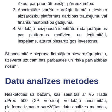
rīkus, par prioritāti piešķir pārredzamību.
Anonimitāte varētu sarežģīt lietotāju tiesisko
aizsardzību platformas darbības traucējumu vai
finanšu neatbilstību gadījumā.
Veidotāju neizpaustā identitāte rada jautājumus
par platformas motīviem un leģitimitāti,
iespējams, atturot piesardzīgos investorus.
Šī anonimitāte pieprasa lietotājiem piesardzīgu pieeju,
uzsverot uzticamības pārbaudes un riska pārvaldības
nozīmi.
Datu analīzes metodes
Neskatoties uz bažām, kas saistītas ar V5 Trade
ePrex 500 (XP version) veidotāju anonimitāti,
platforma izmanto sarežģītas datu analīzes metodes,