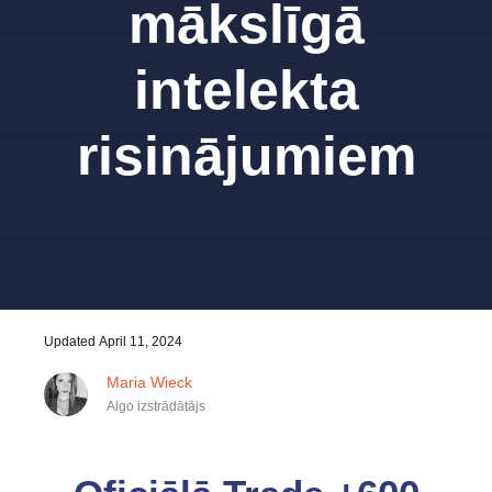
mākslīgā
intelekta
risinājumiem
Updated
April 11, 2024
Maria Wieck
Algo izstrādātājs