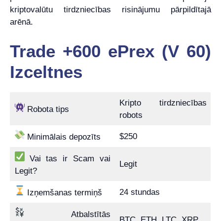
kriptovalūtu tirdzniecības risinājumu pārpildītajā
arēnā.
Trade +600 ePrex (V 60)
Izceltnes
Kripto tirdzniecības
Robota tips
robots
$250
Minimālais depozīts
Vai tas ir Scam vai
Legit
Legit?
24 stundas
Izņemšanas termiņš
Atbalstītās
BTC, ETH, LTC, XRP