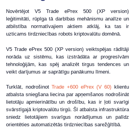
Novērtējot V5 Trade ePrex 500 (XP version)
leģitimitāti, rūpīga tā darbības mehānismu analīze un
atbilstība normatīvajiem aktiem atklāj, ka tas ir
uzticams tirdzniecības robots kriptovalūtu domēnā.
V5 Trade ePrex 500 (XP version) veiktspējas rādītāji
norāda uz sistēmu, kas izstrādāta ar progresīvām
tehnoloģijām, kas spēj analizēt tirgus tendences un
veikt darījumus ar saprātīgu panākumu līmeni.
Turklāt, nodrošinot
Trade +600 ePrex (V 60)
klientu
atbalsta sniegšana liecina par apņemšanos nodrošināt
lietotāju apmierinātību un drošību, kas ir ļoti svarīgi
svārstīgajā kriptovalūtu tirgū. Šī atbalsta infrastruktūra
sniedz lietotājiem svarīgus norādījumus un palīdz
orientēties automatizētās tirdzniecības sarežģītībā.