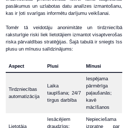
pasākumus un uzlabotas datu analīzes izmantošanu,
kas ir ļoti svarīgas informētu darījumu veikšanai.
Tomēr tā veidotāju anonimitāte un tirdzniecībā
raksturīgie riski liek lietotājiem izmantot visaptverošas
riska pārvaldības stratēģijas. Šajā tabulā ir sniegts īss
plusu un mīnusu salīdzinājums:
Aspect
Plusi
Mīnusi
Iespējama
Laika
pārmērīga
Tirdzniecības
taupīšana; 24/7
paļaušanās;
automatizācija
tirgus darbība
kavē
mācīšanos
Iesācējiem
Nepieciešama
Lietotāja
draudzīgs;
izpratne par