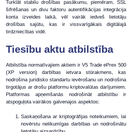
Turklāt stabilu drošības pasākumu, piemēram, SSL
šifrēšanas un divu faktoru autentifikācijas integrācija
konta izveides laikā, vēl vairāk iedveš lietotāju
drošības sajūtu, kas ir vissvarīgākais digitālajā
tirdzniecības vidē.
Tiesību aktu atbilstība
Atbilstība normatīvajiem aktiem ir V5 Trade ePrex 500
(XP version) darbības ietvara stūrakmens, kas
nodrošina juridisko standartu ievērošanu un nodrošina
tirgotājus ar drošu platformu kriptovalūtas darījumiem.
Platformas apņemšanās nodrošināt atbilstību ir
atspoguļota vairākos galvenajos aspektos:
Saskaņošana ar kriptogrāfijas noteikumiem, lai
novērstu nelikumīgas darbības un nodrošinātu
lietotāju aizsardzību.