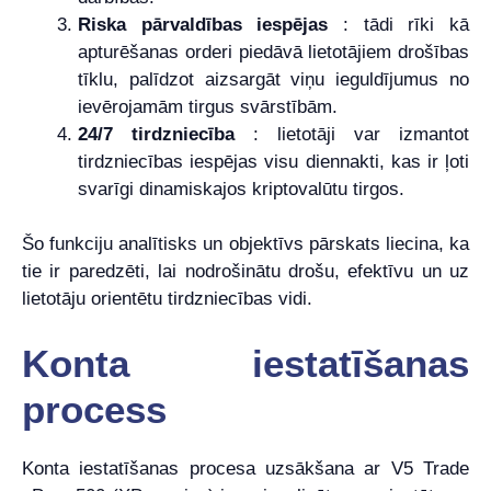
Riska pārvaldības iespējas
: tādi rīki kā
apturēšanas orderi piedāvā lietotājiem drošības
tīklu, palīdzot aizsargāt viņu ieguldījumus no
ievērojamām tirgus svārstībām.
24/7 tirdzniecība
: lietotāji var izmantot
tirdzniecības iespējas visu diennakti, kas ir ļoti
svarīgi dinamiskajos kriptovalūtu tirgos.
Šo funkciju analītisks un objektīvs pārskats liecina, ka
tie ir paredzēti, lai nodrošinātu drošu, efektīvu un uz
lietotāju orientētu tirdzniecības vidi.
Konta iestatīšanas
process
Konta iestatīšanas procesa uzsākšana ar V5 Trade