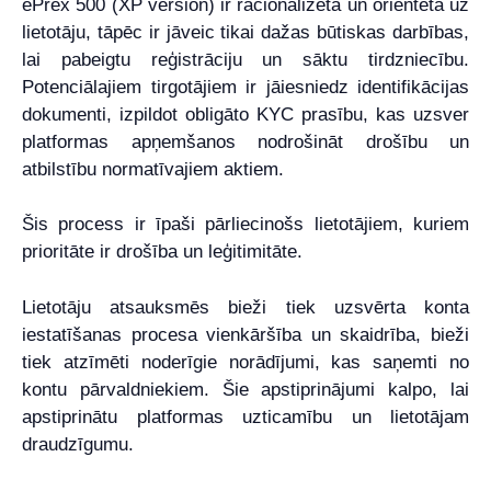
ePrex 500 (XP version) ir racionalizēta un orientēta uz
lietotāju, tāpēc ir jāveic tikai dažas būtiskas darbības,
lai pabeigtu reģistrāciju un sāktu tirdzniecību.
Potenciālajiem tirgotājiem ir jāiesniedz identifikācijas
dokumenti, izpildot obligāto KYC prasību, kas uzsver
platformas apņemšanos nodrošināt drošību un
atbilstību normatīvajiem aktiem.
Šis process ir īpaši pārliecinošs lietotājiem, kuriem
prioritāte ir drošība un leģitimitāte.
Lietotāju atsauksmēs bieži tiek uzsvērta konta
iestatīšanas procesa vienkāršība un skaidrība, bieži
tiek atzīmēti noderīgie norādījumi, kas saņemti no
kontu pārvaldniekiem. Šie apstiprinājumi kalpo, lai
apstiprinātu platformas uzticamību un lietotājam
draudzīgumu.