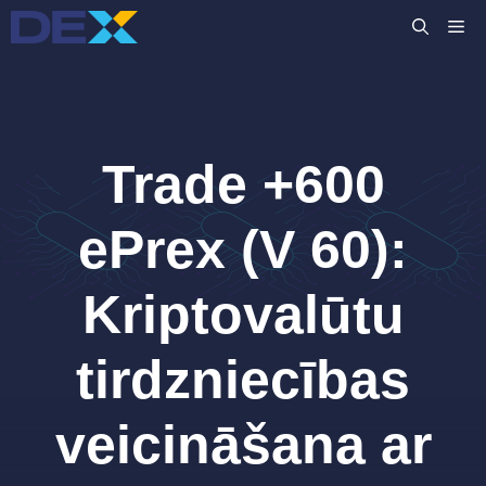
Skip
M
to
content
Trade +600
ePrex (V 60):
Kriptovalūtu
tirdzniecības
veicināšana ar