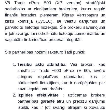
V5 Trade ePrex 500 (XP version) stratēģiski
sadarbojas ar cienījamiem brokeriem, kurus regulē
finanšu iestādes, piemēram, Kipras Vērtspapīru un
biržu komisija (CySEC), lai veiktu darījumus un
pārvaldītu lietotāju līdzekļus. Šie brokeru savienojumi
ir ļoti svarīgi, lai nodrošinātu lietotāju apmierinātību un
saglabātu tirdzniecības procesa integritāti.
Šīs partnerības nozīmi raksturo šādi punkti:
Tiesību aktu atbilstība
: Visi brokeri, kas
saistīti ar Trade +600 ePrex (V 60), ievēro
stingrus regulatīvos standartus, kas ir
pārliecinoši lietotājiem, kuri ir norūpējušies par
savu ieguldījumu drošību.
Izpildes efektivitāte
: uzticamas brokeru
partnerības garantē ātru un precīzu darījumu
izpildi, kas ir ļoti svarīgi ātrajam kriptovalūtu