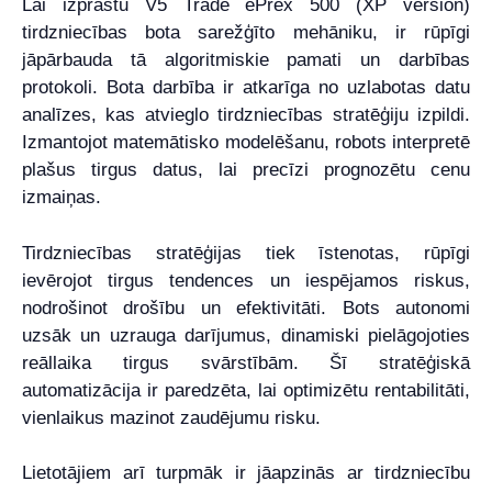
Lai izprastu V5 Trade ePrex 500 (XP version)
tirdzniecības bota sarežģīto mehāniku, ir rūpīgi
jāpārbauda tā algoritmiskie pamati un darbības
protokoli. Bota darbība ir atkarīga no uzlabotas datu
analīzes, kas atvieglo tirdzniecības stratēģiju izpildi.
Izmantojot matemātisko modelēšanu, robots interpretē
plašus tirgus datus, lai precīzi prognozētu cenu
izmaiņas.
Tirdzniecības stratēģijas tiek īstenotas, rūpīgi
ievērojot tirgus tendences un iespējamos riskus,
nodrošinot drošību un efektivitāti. Bots autonomi
uzsāk un uzrauga darījumus, dinamiski pielāgojoties
reāllaika tirgus svārstībām. Šī stratēģiskā
automatizācija ir paredzēta, lai optimizētu rentabilitāti,
vienlaikus mazinot zaudējumu risku.
Lietotājiem arī turpmāk ir jāapzinās ar tirdzniecību