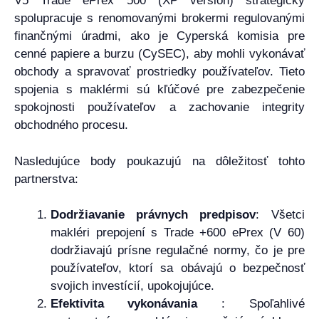
V5 Trade ePrex 500 (XP version) strategicky
spolupracuje s renomovanými brokermi regulovanými
finančnými úradmi, ako je Cyperská komisia pre
cenné papiere a burzu (CySEC), aby mohli vykonávať
obchody a spravovať prostriedky používateľov. Tieto
spojenia s maklérmi sú kľúčové pre zabezpečenie
spokojnosti používateľov a zachovanie integrity
obchodného procesu.
Nasledujúce body poukazujú na dôležitosť tohto
partnerstva:
Dodržiavanie právnych predpisov
: Všetci
makléri prepojení s Trade +600 ePrex (V 60)
dodržiavajú prísne regulačné normy, čo je pre
používateľov, ktorí sa obávajú o bezpečnosť
svojich investícií, upokojujúce.
Efektivita vykonávania
: Spoľahlivé