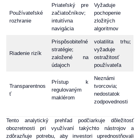
Priateľský pre
Vyžaduje
Používateľské
začiatočníkov;
pochopenie
rozhranie
intuitívna
zložitých
navigácia
algoritmov
Prispôsobiteľné
volatilita trhu;
stratégie;
vyžaduje
Riadenie rizík
založené na
ostražitosť
údajoch
používateľa
Neznámi
Prístup k
Transparentnos
tvorcovia;
regulovaným
ť
nedostatok
maklérom
zodpovednosti
Tento analytický prehľad podčiarkuje dôležitosť
obozretnosti pri využívaní takýchto nástrojov a
zdôrazňuje potrebu, aby investori uprednostňovali