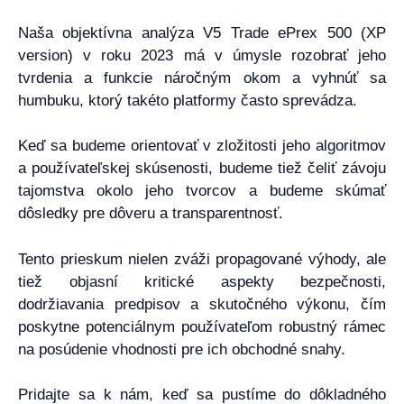
Naša objektívna analýza V5 Trade ePrex 500 (XP
version) v roku 2023 má v úmysle rozobrať jeho
tvrdenia a funkcie náročným okom a vyhnúť sa
humbuku, ktorý takéto platformy často sprevádza.
Keď sa budeme orientovať v zložitosti jeho algoritmov
a používateľskej skúsenosti, budeme tiež čeliť závoju
tajomstva okolo jeho tvorcov a budeme skúmať
dôsledky pre dôveru a transparentnosť.
Tento prieskum nielen zváži propagované výhody, ale
tiež objasní kritické aspekty bezpečnosti,
dodržiavania predpisov a skutočného výkonu, čím
poskytne potenciálnym používateľom robustný rámec
na posúdenie vhodnosti pre ich obchodné snahy.
Pridajte sa k nám, keď sa pustíme do dôkladného