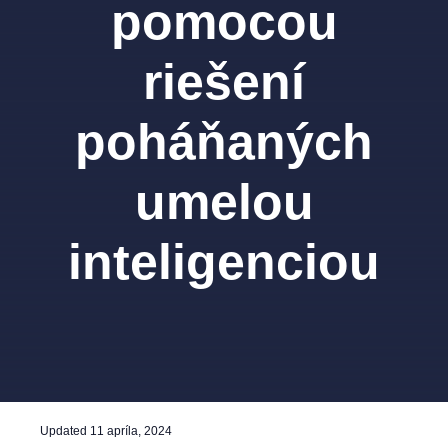
pomocou
riešení
poháňaných
umelou
inteligenciou
Updated
11 apríla, 2024