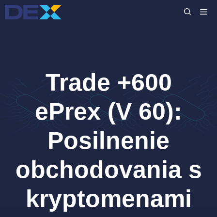
Preskočiť
M
na
obsah
Trade +600
ePrex (V 60):
Posilnenie
obchodovania s
kryptomenami