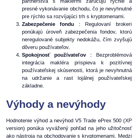
partnerstvá s maklérmi zaručujú rýchle a
presné vykonávanie obchodu, čo je nevyhnutné
pre rýchlo sa rozvíjajúci trh s kryptomenami.
Zabezpečenie fondu
: Regulovaní brokeri
ponúkajú úroveň zabezpečenia fondov, ktorú
neregulované subjekty nedokážu, čím zvyšujú
dôveru používateľov.
Spokojnosť používateľov
: Bezproblémová
integrácia makléra prispieva k pozitívnej
používateľskej skúsenosti, ktorá je nevyhnutná
na udržanie a rast lojálnej používateľskej
základne.
Výhody a nevýhody
Hodnotenie výhod a nevýhod V5 Trade ePrex 500 (XP
version) ponúka vyvážený pohľad na jeho užitočnosť
ako nástroja na obchodovanie s kryptomenami. Medzi