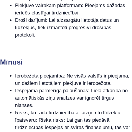
Piekļuve vairākām platformām: Pieejams dažādās
ierīcēs elastīgai tirdzniecībai.
Droši darījumi: Lai aizsargātu lietotāja datus un
līdzekļus, tiek izmantoti progresīvi drošības
protokoli.
Mīnusi
Ierobežota pieejamība: Ne visās valstīs ir pieejama,
un dažiem lietotājiem piekļuve ir ierobežota.
Iespējamā pārmērīga paļaušanās: Liela atkarība no
automātiskās ziņu analīzes var ignorēt tirgus
nianses.
Risks, ko rada tirdzniecība ar aizņemto līdzekļu
īpatsvaru: Riska risks: Lai gan tas piedāvā
tirdzniecības iespējas ar sviras finansējumu, tas var