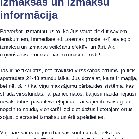
Izmaksas un izmaksu
informācija
Pārvēršot uzmanību uz to, kā Jūs varat piekļūt saviem
ienākumiem, Immediate +1 Lotemax (model +4) atvieglo
izmaksu un izmaksu veikšanu efektīvi un ātri. Ak,
izņemšanas process, par to runāsim liriski!
Tas ir ne tikai ātrs, bet praktiski virsskaņas ātrums, jo tiek
apstrādāts 24-48 stundu laikā. Jūs domājat, ka tā ir maģija,
bet nē, tā ir tikai viņu maksājumu pārbaudes sistēma, kas
strādā virsstundas, lai pārliecinātos, ka jūsu nauda nejauši
nesāk doties pasaules ceļojumā. Lai saņemtu savu grūti
nopelnīto naudu, vienkārši izpildiet dažus lietotājam ērtus
soļus, pieprasiet izmaksu un ērti apsēdieties.
Viņi pārskaitīs uz jūsu bankas kontu ātrāk, nekā jūs