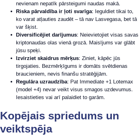
nevienam nepatīk pārsteigumi naudas makā.
Riska pārvaldība ir ļoti svarīga
: Ieguldiet tikai to,
ko varat atļauties zaudēt – tā nav Lasvegasa, bet tā
var šķist.
Diversificējiet darījumus
: Neievietojiet visas savas
kriptonaudas olas vienā grozā. Maisījums var glābt
jūsu speķi.
Izvirziet skaidrus mērķus
: Ziniet, kāpēc jūs
tirgojaties. Bezmērķīgums ir domāts svētdienas
braucieniem, nevis finanšu stratēģijām.
Regulāra uzraudzība
: Pat Immediate +1 Lotemax
(model +4) nevar veikt visus smagos uzdevumus.
Iesaistieties vai arī palaidiet to garām.
Kopējais spriedums un
veiktspēja