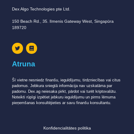
Dex Algo Technologies pte Ltd.
150 Beach Rd., 35. līmenis Gateway West, Singapūra
189720
Atruna
Šī vietne nesniedz finanšu, ieguldījumu, tirdzniecības vai citus
padomus. Jebkura sniegtā informācija nav uzskatāma par
padomu. Dex.ag neiesaka pirkt, pārdot vai turēt kriptovalūtu.
Noteikti rūpīgi izpētiet jebkuru ieguldījumu un pirms lēmuma
pieņemšanas konsultējieties ar savu finanšu konsultantu.
Konfidencialitātes politika