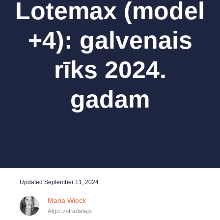
Lotemax (model
+4): galvenais
rīks 2024.
gadam
Updated
September 11, 2024
Maria Wieck
Algo izstrādātājs