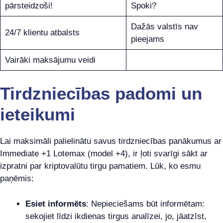
pārsteidzoši!
Spoki?
Dažās valstīs nav
24/7 klientu atbalsts
pieejams
Vairāki maksājumu veidi
Tirdzniecības padomi un
ieteikumi
Lai maksimāli palielinātu savus tirdzniecības panākumus ar
Immediate +1 Lotemax (model +4), ir ļoti svarīgi sākt ar
izpratni par kriptovalūtu tirgu pamatiem. Lūk, ko esmu
paņēmis:
Esiet informēts
: Nepieciešams būt informētam:
sekojiet līdzi ikdienas tirgus analīzei, jo, jāatzīst,