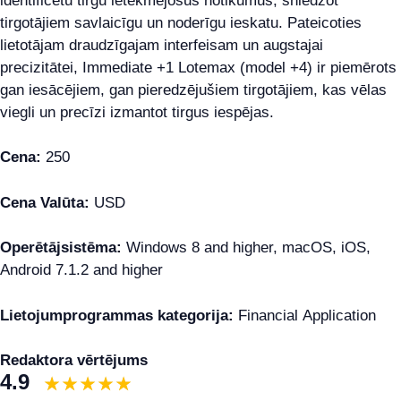
identificētu tirgu ietekmējošus notikumus, sniedzot
tirgotājiem savlaicīgu un noderīgu ieskatu. Pateicoties
lietotājam draudzīgajam interfeisam un augstajai
precizitātei, Immediate +1 Lotemax (model +4) ir piemērots
gan iesācējiem, gan pieredzējušiem tirgotājiem, kas vēlas
viegli un precīzi izmantot tirgus iespējas.
Cena:
250
Cena Valūta:
USD
Operētājsistēma:
Windows 8 and higher, macOS, iOS,
Android 7.1.2 and higher
Lietojumprogrammas kategorija:
Financial Application
Redaktora vērtējums
4.9