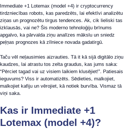
Immediate +1 Lotemax (model +4) ir cryptocurrency
tirdzniecības robots, kas paredzēts, lai efektīvi analizētu
ziņas un prognozētu tirgus tendences. Ak, cik lieliski tas
izklausās, vai ne? Šis moderno tehnoloģiju brīnums
apgalvo, ka pārvalda ziņu analīzes mākslu un sniedz
peļņas prognozes kā zīlniece novada gadatirgū.
Taču vēl neļausimies aizrauties. Tā it kā sijā digitālo ziņu
kaudzes, lai atrastu tos zelta graudus, kas jums saka:
“Pērciet tagad vai uz visiem laikiem klusējiet!”. Patiesais
ieguvums? Viss ir automatizēts. Sēdieties, malkojiet,
malkojiet kafiju un vērojiet, kā notiek burvība. Vismaz tā
viņi saka.
Kas ir
Immediate +1
Lotemax (model +4)
?