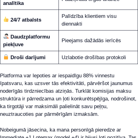
analītika
Palīdzība klientiem visu
24/7 atbalsts
diennakti
Daudzplatformu
Pieejams dažādās ierīcēs
piekļuve
Droši darījumi
Uzlabotie drošības protokoli
Platforma var lepoties ar iespaidīgu 88% vinnestu
īpatsvaru, kas uzsver tās efektivitāti, pārvēršot jaunumus
noderīgās tirdzniecības atziņās. Turklāt komisijas maksu
struktūra ir pārredzama un ļoti konkurētspējīga, nodrošinot,
ka tirgotāji var maksimāli palielināt savu peļņu,
neuztraucoties par pārmērīgām izmaksām.
Nobeigumā jāsecina, ka mana personīgā pieredze ar
Immediate +1 Lotemax (model +4) ir bijusi ļoti pozitīva. Tas