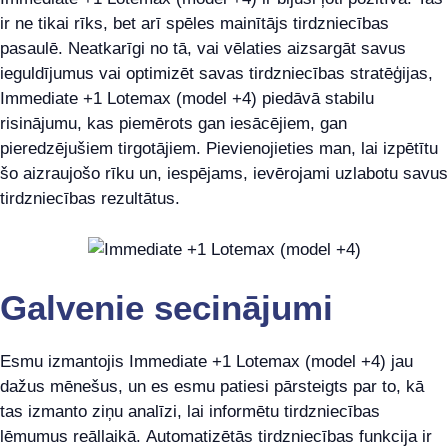
ir ne tikai rīks, bet arī spēles mainītājs tirdzniecības
pasaulē. Neatkarīgi no tā, vai vēlaties aizsargāt savus
ieguldījumus vai optimizēt savas tirdzniecības stratēģijas,
Immediate +1 Lotemax (model +4) piedāvā stabilu
risinājumu, kas piemērots gan iesācējiem, gan
pieredzējušiem tirgotājiem. Pievienojieties man, lai izpētītu
šo aizraujošo rīku un, iespējams, ievērojami uzlabotu savus
tirdzniecības rezultātus.
Galvenie secinājumi
Esmu izmantojis Immediate +1 Lotemax (model +4) jau
dažus mēnešus, un es esmu patiesi pārsteigts par to, kā
tas izmanto ziņu analīzi, lai informētu tirdzniecības
lēmumus reāllaikā. Automatizētās tirdzniecības funkcija ir