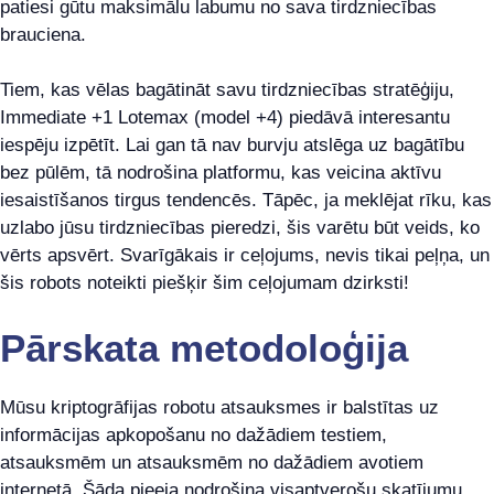
patiesi gūtu maksimālu labumu no sava tirdzniecības
brauciena.
Tiem, kas vēlas bagātināt savu tirdzniecības stratēģiju,
Immediate +1 Lotemax (model +4) piedāvā interesantu
iespēju izpētīt. Lai gan tā nav burvju atslēga uz bagātību
bez pūlēm, tā nodrošina platformu, kas veicina aktīvu
iesaistīšanos tirgus tendencēs. Tāpēc, ja meklējat rīku, kas
uzlabo jūsu tirdzniecības pieredzi, šis varētu būt veids, ko
vērts apsvērt. Svarīgākais ir ceļojums, nevis tikai peļņa, un
šis robots noteikti piešķir šim ceļojumam dzirksti!
Pārskata metodoloģija
Mūsu kriptogrāfijas robotu atsauksmes ir balstītas uz
informācijas apkopošanu no dažādiem testiem,
atsauksmēm un atsauksmēm no dažādiem avotiem
internetā. Šāda pieeja nodrošina visaptverošu skatījumu,