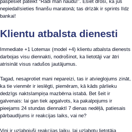
paspēsiet pateikt “Rādi man naudu!”. Esiet droši, ka jūs
nepiedalīsieties finanšu maratonā; tas drīzāk ir sprints līdz
bankai!
Klientu atbalsta dienesti
Immediate +1 Lotemax (model +4) klientu atbalsta dienests
darbojas visu diennakti, nodrošinot, ka lietotāji var ātri
atrisināt visus radušos jautājumus.
Tagad, nesaprotiet mani nepareizi, tas ir atvieglojums zināt,
ka tie vienmēr ir ieslēgti, piemēram, kā kāds pārlieku
dedzīgs naktslampiņa mazbērna istabā. Bet šeit ir
galvenais: lai gan tiek apgalvots, ka pakalpojums ir
pieejams 24 stundas diennaktī 7 dienas nedēļā, patiesais
pārbaudījums ir reakcijas laiks, vai ne?
Viņi ir uzlabojuši reakcijas laiku, lai uzlabotu lietotāja