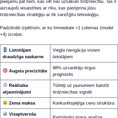
pieejamu pat tiem, kas vēl nav uzsākuši tirdzniecību. Tas ir
aizraujoši iesaistīties ar rīku, kas pastiprina jūsu
tirdzniecības stratēģiju ar tik sarežģītu tehnoloģiju.
Padziļināti izpētīsim, ar ko Immediate +1 Lotemax (model
+4) izceļas:
Lietotājam
Viegla navigācija visiem
draudzīga saskarne
lietotājiem
88% uzvarētāju tirgus
Augsta precizitāte
prognozēs
Reāllaika
Tūlītēji uz jaunumiem balstīti
atjauninājumi
tirdzniecības signāli
Zema maksa
Konkurētspējīga cenu struktūra
Visaptveroša
Padziļināta tirgus analīze