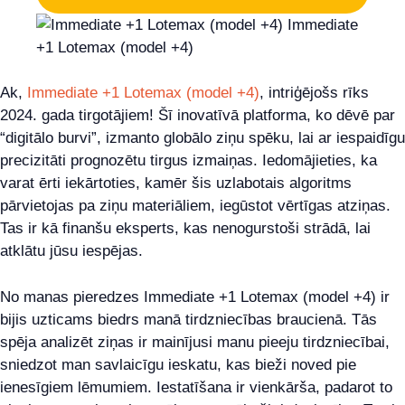
Ak,
Immediate +1 Lotemax (model +4)
, intriģējošs rīks
2024. gada tirgotājiem! Šī inovatīvā platforma, ko dēvē par
“digitālo burvi”, izmanto globālo ziņu spēku, lai ar iespaidīgu
precizitāti prognozētu tirgus izmaiņas. Iedomājieties, ka
varat ērti iekārtoties, kamēr šis uzlabotais algoritms
pārvietojas pa ziņu materiāliem, iegūstot vērtīgas atziņas.
Tas ir kā finanšu eksperts, kas nenogurstoši strādā, lai
atklātu jūsu iespējas.
No manas pieredzes Immediate +1 Lotemax (model +4) ir
bijis uzticams biedrs manā tirdzniecības braucienā. Tās
spēja analizēt ziņas ir mainījusi manu pieeju tirdzniecībai,
sniedzot man savlaicīgu ieskatu, kas bieži noved pie
ienesīgiem lēmumiem. Iestatīšana ir vienkārša, padarot to