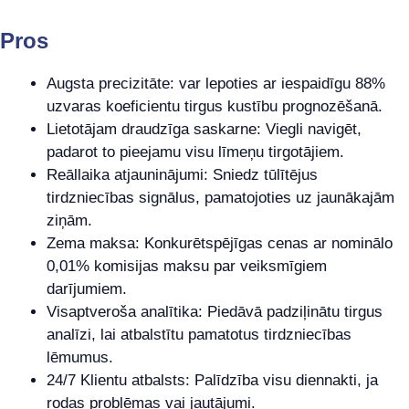
Pros
Augsta precizitāte: var lepoties ar iespaidīgu 88%
uzvaras koeficientu tirgus kustību prognozēšanā.
Lietotājam draudzīga saskarne: Viegli navigēt,
padarot to pieejamu visu līmeņu tirgotājiem.
Reāllaika atjauninājumi: Sniedz tūlītējus
tirdzniecības signālus, pamatojoties uz jaunākajām
ziņām.
Zema maksa: Konkurētspējīgas cenas ar nominālo
0,01% komisijas maksu par veiksmīgiem
darījumiem.
Visaptveroša analītika: Piedāvā padziļinātu tirgus
analīzi, lai atbalstītu pamatotus tirdzniecības
lēmumus.
24/7 Klientu atbalsts: Palīdzība visu diennakti, ja
rodas problēmas vai jautājumi.