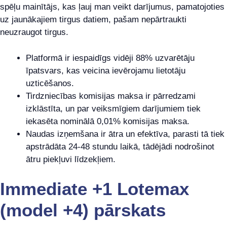
spēļu mainītājs, kas ļauj man veikt darījumus, pamatojoties
uz jaunākajiem tirgus datiem, pašam nepārtraukti
neuzraugot tirgus.
Platformā ir iespaidīgs vidēji 88% uzvarētāju
īpatsvars, kas veicina ievērojamu lietotāju
uzticēšanos.
Tirdzniecības komisijas maksa ir pārredzami
izklāstīta, un par veiksmīgiem darījumiem tiek
iekasēta nominālā 0,01% komisijas maksa.
Naudas izņemšana ir ātra un efektīva, parasti tā tiek
apstrādāta 24-48 stundu laikā, tādējādi nodrošinot
ātru piekļuvi līdzekļiem.
Immediate +1 Lotemax
(model +4) pārskats