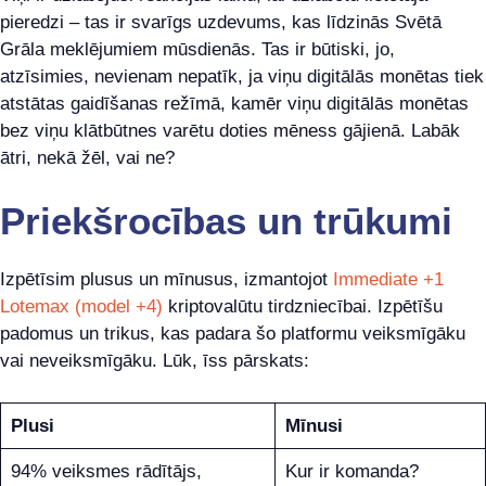
pieredzi – tas ir svarīgs uzdevums, kas līdzinās Svētā
Grāla meklējumiem mūsdienās. Tas ir būtiski, jo,
atzīsimies, nevienam nepatīk, ja viņu digitālās monētas tiek
atstātas gaidīšanas režīmā, kamēr viņu digitālās monētas
bez viņu klātbūtnes varētu doties mēness gājienā. Labāk
ātri, nekā žēl, vai ne?
Priekšrocības un trūkumi
Izpētīsim plusus un mīnusus, izmantojot
Immediate +1
Lotemax (model +4)
kriptovalūtu tirdzniecībai. Izpētīšu
padomus un trikus, kas padara šo platformu veiksmīgāku
vai neveiksmīgāku. Lūk, īss pārskats:
Plusi
Mīnusi
94% veiksmes rādītājs,
Kur ir komanda?