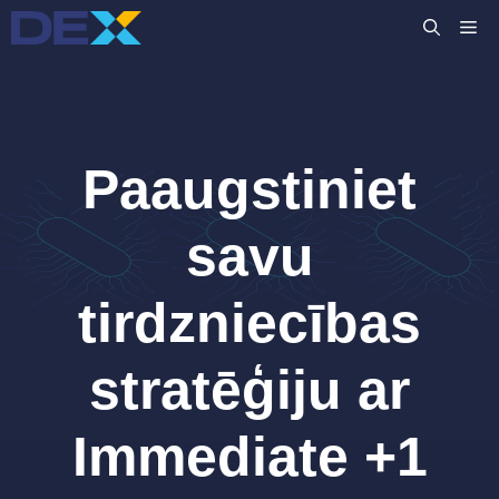
Skip
M
to
content
Paaugstiniet
savu
tirdzniecības
stratēģiju ar
Immediate +1