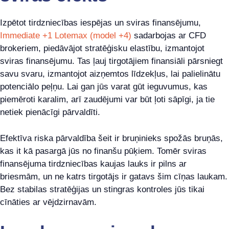
Izpētot tirdzniecības iespējas un sviras finansējumu,
Immediate +1 Lotemax (model +4)
sadarbojas ar CFD
brokeriem, piedāvājot stratēģisku elastību, izmantojot
sviras finansējumu. Tas ļauj tirgotājiem finansiāli pārsniegt
savu svaru, izmantojot aizņemtos līdzekļus, lai palielinātu
potenciālo peļņu. Lai gan jūs varat gūt ieguvumus, kas
piemēroti karalim, arī zaudējumi var būt ļoti sāpīgi, ja tie
netiek pienācīgi pārvaldīti.
Efektīva riska pārvaldība šeit ir bruņinieks spožās bruņās,
kas it kā pasargā jūs no finanšu pūķiem. Tomēr sviras
finansējuma tirdzniecības kaujas lauks ir pilns ar
briesmām, un ne katrs tirgotājs ir gatavs šim cīņas laukam.
Bez stabilas stratēģijas un stingras kontroles jūs tikai
cīnāties ar vējdzirnavām.