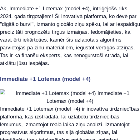
Ak, Immediate +1 Lotemax (model +4), intriģējošs rīks
2024. gada tirgotājiem! Šī inovatīvā platforma, ko dēvē par
"digitālo burvi", izmanto globālo ziņu spēku, lai ar iespaidīgu
precizitāti prognozētu tirgus izmaiņas. Iedomājieties, ka
varat ērti iekārtoties, kamēr šis uzlabotais algoritms
pārvietojas pa ziņu materiāliem, iegūstot vērtīgas atziņas.
Tas ir kā finanšu eksperts, kas nenogurstoši strādā, lai
atklātu jūsu iespējas.
Immediate +1 Lotemax (model +4)
Immediate +1 Lotemax (model +4) ir inovatīva tirdzniecības
platforma, kas izstrādāta, lai uzlabotu tirdzniecības
lēmumus, izmantojot reālā laika ziņu analīzi. Izmantojot
progresīvus algoritmus, tas sijā globālās ziņas, lai