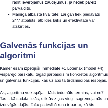
radīt ievērojamus zaudējumus, ja netiek pareizi
pārvaldīts.
Mainīga atbalsta kvalitāte: Lai gan tiek piedāvāts
24/7 atbalsts, atbildes laiks un efektivitāte var
atšķirties.
Galvenās funkcijas un
algoritmi
Kamēr esam izpētījuši Immediate +1 Lotemax (model +4)
vispārējo pārskatu, tagad pārbaudīsim konkrētos algoritmus
un galvenās funkcijas, kas uzlabo tā tirdzniecības iespējas.
Ak, algoritma veiktspēja – tāds iedomāts termins, vai ne?
Tas it kā sadala lielās, sliktās ziņas viegli sagremojamās un
izdevīgās daļās. Taču patiesībā runa ir par to, kā šis