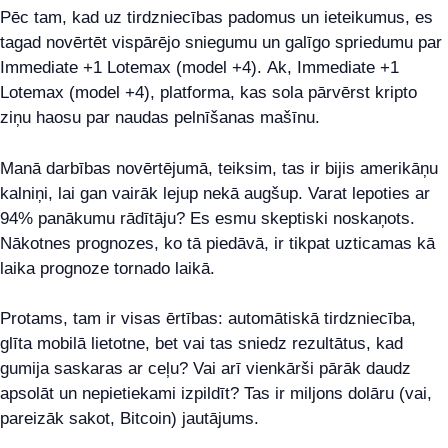
Pēc tam, kad uz tirdzniecības padomus un ieteikumus, es
tagad novērtēt vispārējo sniegumu un galīgo spriedumu par
Immediate +1 Lotemax (model +4). Ak, Immediate +1
Lotemax (model +4), platforma, kas sola pārvērst kripto
ziņu haosu par naudas pelnīšanas mašīnu.
Manā darbības novērtējumā, teiksim, tas ir bijis amerikāņu
kalniņi, lai gan vairāk lejup nekā augšup. Varat lepoties ar
94% panākumu rādītāju? Es esmu skeptiski noskaņots.
Nākotnes prognozes, ko tā piedāvā, ir tikpat uzticamas kā
laika prognoze tornado laikā.
Protams, tam ir visas ērtības: automātiskā tirdzniecība,
glīta mobilā lietotne, bet vai tas sniedz rezultātus, kad
gumija saskaras ar ceļu? Vai arī vienkārši pārāk daudz
apsolāt un nepietiekami izpildīt? Tas ir miljons dolāru (vai,
pareizāk sakot, Bitcoin) jautājums.