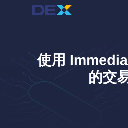
跳
至
主
要
內
容
使用 Immediat
的交易