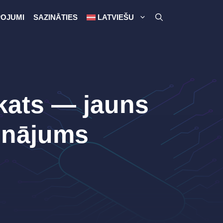
OJUMI
SAZINĀTIES
LATVIEŠU
skats — jauns
ninājums