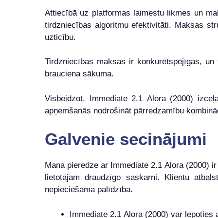
Attiecībā uz platformas laimestu likmes un ma
tirdzniecības algoritmu efektivitāti. Maksas s
uzticību.
Tirdzniecības maksas ir konkurētspējīgas, un tā
brauciena sākuma.
Visbeidzot, Immediate 2.1 Alora (2000) izceļas
apņemšanās nodrošināt pārredzamību kombinācija
Galvenie secinājumi
Mana pieredze ar Immediate 2.1 Alora (2000) ir 
lietotājam draudzīgo saskarni. Klientu atba
nepieciešama palīdzība.
Immediate 2.1 Alora (2000) var lepoties 