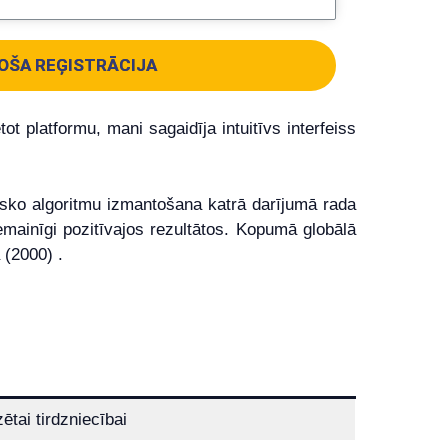
OŠA REĢISTRĀCIJA
t platformu, mani sagaidīja intuitīvs interfeiss
tisko algoritmu izmantošana katrā darījumā rada
nemainīgi pozitīvajos rezultātos. Kopumā globālā
 (2000) .
zētai tirdzniecībai