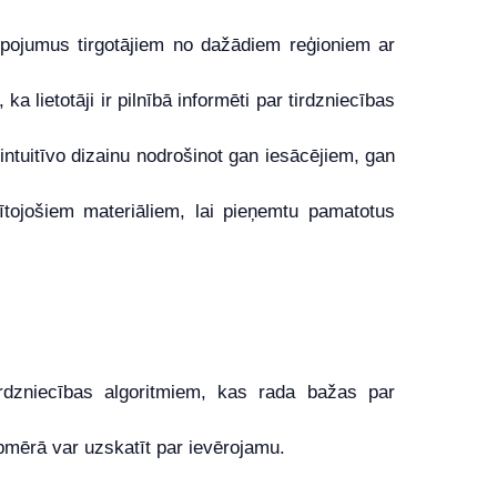
lpojumus tirgotājiem no dažādiem reģioniem ar
lietotāji ir pilnībā informēti par tirdzniecības
u intuitīvo dizainu nodrošinot gan iesācējiem, gan
lītojošiem materiāliem, lai pieņemtu pamatotus
irdzniecības algoritmiem, kas rada bažas par
pmērā var uzskatīt par ievērojamu.