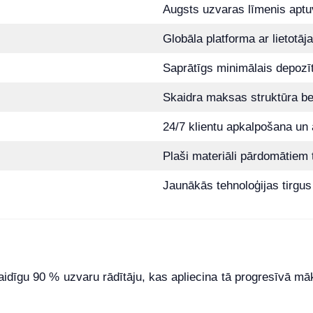
Augsts uzvaras līmenis apt
Globāla platforma ar lietotā
Saprātīgs minimālais depozīts
Skaidra maksas struktūra b
24/7 klientu apkalpošana un 
Plaši materiāli pārdomātiem
Jaunākās tehnoloģijas tirgus
aidīgu 90 % uzvaru rādītāju, kas apliecina tā progresīvā mā