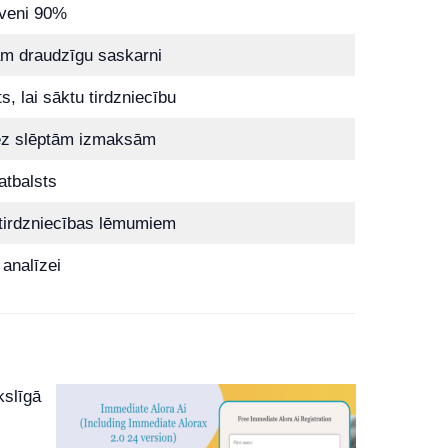
uveni 90%
jam draudzīgu saskarni
, lai sāktu tirdzniecību
ez slēptām izmaksām
atbalsts
 tirdzniecības lēmumiem
 analīzei
kslīgā