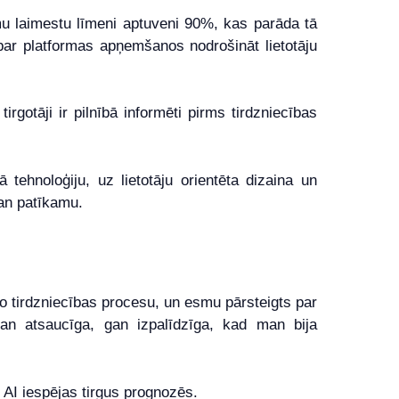
mu laimestu līmeni aptuveni 90%, kas parāda tā
 par platformas apņemšanos nodrošināt lietotāju
rgotāji ir pilnībā informēti pirms tirdzniecības
 tehnoloģiju, uz lietotāju orientēta dizaina un
gan patīkamu.
šo tirdzniecības procesu, un esmu pārsteigts par
gan atsaucīga, gan izpalīdzīga, kad man bija
 AI iespējas tirgus prognozēs.