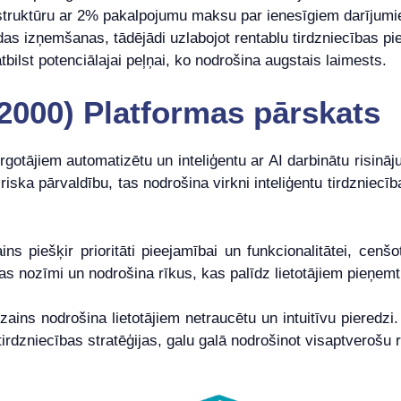
struktūru ar 2% pakalpojumu maksu par ienesīgiem darījum
s izņemšanas, tādējādi uzlabojot rentablu tirdzniecības pie
tbilst potenciālajai peļņai, ko nodrošina augstais laimests.
(2000) Platformas pārskats
gotājiem automatizētu un inteliģentu ar AI darbinātu risināju
riska pārvaldību, tas nodrošina virkni inteliģentu tirdzniec
ains piešķir prioritāti pieejamībai un funkcionalitātei, cen
bas nozīmi un nodrošina rīkus, kas palīdz lietotājiem pieņe
zains nodrošina lietotājiem netraucētu un intuitīvu pieredzi.
 tirdzniecības stratēģijas, galu galā nodrošinot visaptverošu r