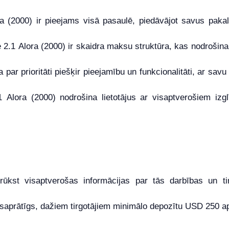
a (2000) ir pieejams visā pasaulē, piedāvājot savus paka
1 Alora (2000) ir skaidra maksu struktūra, kas nodrošina, ka 
 par prioritāti piešķir pieejamību un funkcionalitāti, ar sav
.1 Alora (2000) nodrošina lietotājus ar visaptverošiem izg
trūkst visaptverošas informācijas par tās darbības un t
r saprātīgs, dažiem tirgotājiem minimālo depozītu USD 250 a