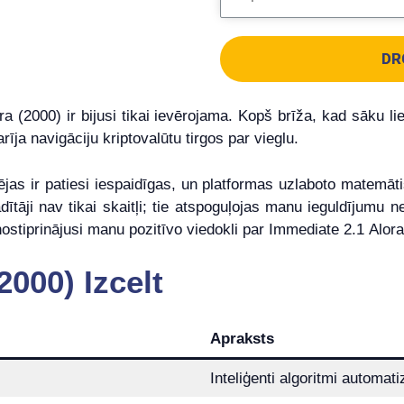
DR
(2000) ir bijusi tikai ievērojama. Kopš brīža, kad sāku lieto
ja navigāciju kriptovalūtu tirgos par vieglu.
pējas ir patiesi iespaidīgas, un platformas uzlaboto matemā
dītāji nav tikai skaitļi; tie atspoguļojas manu ieguldījumu 
ostiprinājusi manu pozitīvo viedokli par Immediate 2.1 Alora
2000) Izcelt
Apraksts
Inteliģenti algoritmi automati