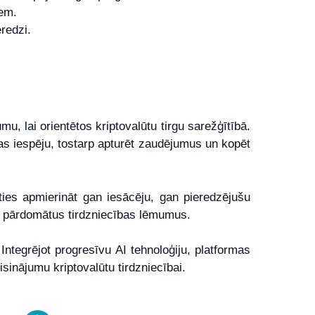
iem.
redzi.
mu, lai orientētos kriptovalūtu tirgu sarežģītībā.
ības iespēju, tostarp apturēt zaudējumus un kopēt
šoties apmierināt gan iesācēju, gan pieredzējušu
mt pārdomātus tirdzniecības lēmumus.
 Integrējot progresīvu AI tehnoloģiju, platformas
isinājumu kriptovalūtu tirdzniecībai.