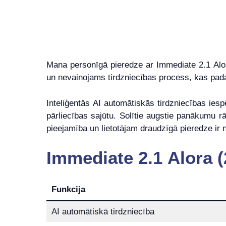
Mana personīgā pieredze ar Immediate 2.1 Alora 
un nevainojams tirdzniecības process, kas padarī
Inteliģentās AI automātiskās tirdzniecības ies
pārliecības sajūtu. Solītie augstie panākumu rā
pieejamība un lietotājam draudzīgā pieredze ir n
Immediate 2.1 Alora (
Funkcija
AI automātiskā tirdzniecība