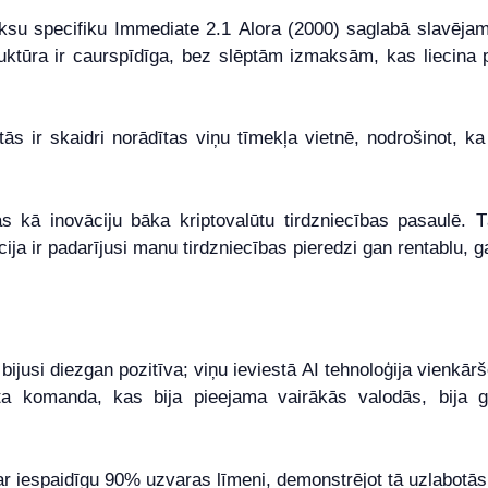
ksu specifiku Immediate 2.1 Alora (2000) saglabā slavēja
truktūra ir caurspīdīga, bez slēptām izmaksām, kas liecina
s ir skaidri norādītas viņu tīmekļa vietnē, nodrošinot, ka ti
 kā inovāciju bāka kriptovalūtu tirdzniecības pasaulē. Tā
 ir padarījusi manu tirdzniecības pieredzi gan rentablu, 
bijusi diezgan pozitīva; viņu ieviestā AI tehnoloģija vienkār
lsta komanda, kas bija pieejama vairākās valodās, bija 
ar iespaidīgu 90% uzvaras līmeni, demonstrējot tā uzlabotās