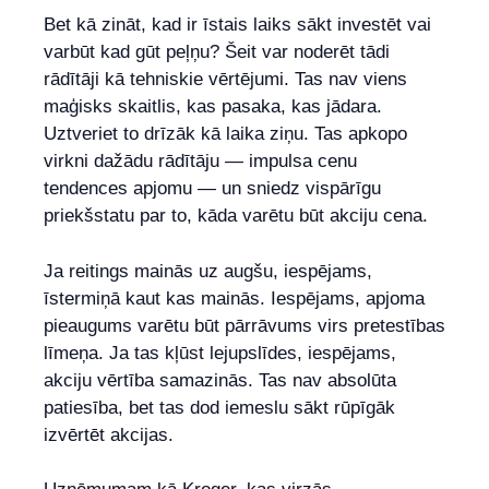
Bet kā zināt, kad ir īstais laiks sākt investēt vai
varbūt kad gūt peļņu? Šeit var noderēt tādi
rādītāji kā tehniskie vērtējumi. Tas nav viens
maģisks skaitlis, kas pasaka, kas jādara.
Uztveriet to drīzāk kā laika ziņu. Tas apkopo
virkni dažādu rādītāju — impulsa cenu
tendences apjomu — un sniedz vispārīgu
priekšstatu par to, kāda varētu būt akciju cena.
Ja reitings mainās uz augšu, iespējams,
īstermiņā kaut kas mainās. Iespējams, apjoma
pieaugums varētu būt pārrāvums virs pretestības
līmeņa. Ja tas kļūst lejupslīdes, iespējams,
akciju vērtība samazinās. Tas nav absolūta
patiesība, bet tas dod iemeslu sākt rūpīgāk
izvērtēt akcijas.