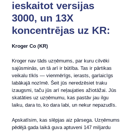
ieskaitot versijas
3000, un 13X
koncentrējas uz KR:
Kroger Co (KR)
Kroger nav tāds uzņēmums, par kuru cilvēki
sajūsminās, un tā arī ir būtība. Tas ir pārtikas
veikalu tīkls — vienmērīgs, ierasts, garlaicīgs
labākajā nozīmē. Šeit jūs neredzēsiet traku
izaugsmi, taču jūs arī neļaujaties ažiotāžai. Jūs
skatāties uz uzņēmumu, kas pastāv jau ilgu
laiku, dara to, ko dara labi, un nekur nepazudīs.
Apskatīsim, kas slēpjas aiz pārsega. Uzņēmums
pēdējā gada laikā guva aptuveni 147 miljardu