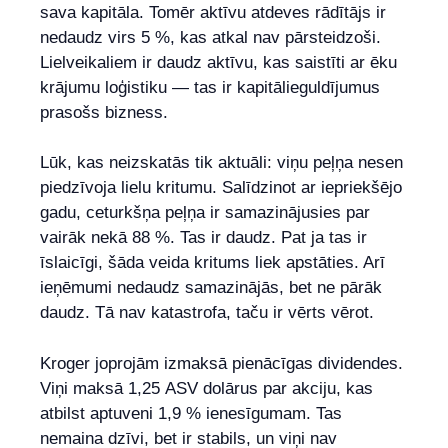
sava kapitāla. Tomēr aktīvu atdeves rādītājs ir
nedaudz virs 5 %, kas atkal nav pārsteidzoši.
Lielveikaliem ir daudz aktīvu, kas saistīti ar ēku
krājumu loģistiku — tas ir kapitālieguldījumus
prasošs bizness.
Lūk, kas neizskatās tik aktuāli: viņu peļņa nesen
piedzīvoja lielu kritumu. Salīdzinot ar iepriekšējo
gadu, ceturkšņa peļņa ir samazinājusies par
vairāk nekā 88 %. Tas ir daudz. Pat ja tas ir
īslaicīgi, šāda veida kritums liek apstāties. Arī
ieņēmumi nedaudz samazinājās, bet ne pārāk
daudz. Tā nav katastrofa, taču ir vērts vērot.
Kroger joprojām izmaksā pienācīgas dividendes.
Viņi maksā 1,25 ASV dolārus par akciju, kas
atbilst aptuveni 1,9 % ienesīgumam. Tas
nemaina dzīvi, bet ir stabils, un viņi nav