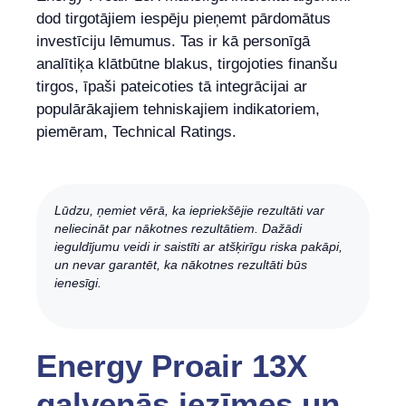
dod tirgotājiem iespēju pieņemt pārdomātus
investīciju lēmumus. Tas ir kā personīgā
analītiķa klātbūtne blakus, tirgojoties finanšu
tirgos, īpaši pateicoties tā integrācijai ar
populārākajiem tehniskajiem indikatoriem,
piemēram, Technical Ratings.
Lūdzu, ņemiet vērā, ka iepriekšējie rezultāti var
neliecināt par nākotnes rezultātiem. Dažādi
ieguldījumu veidi ir saistīti ar atšķirīgu riska pakāpi,
un nevar garantēt, ka nākotnes rezultāti būs
ienesīgi.
Energy Proair 13X
galvenās iezīmes un