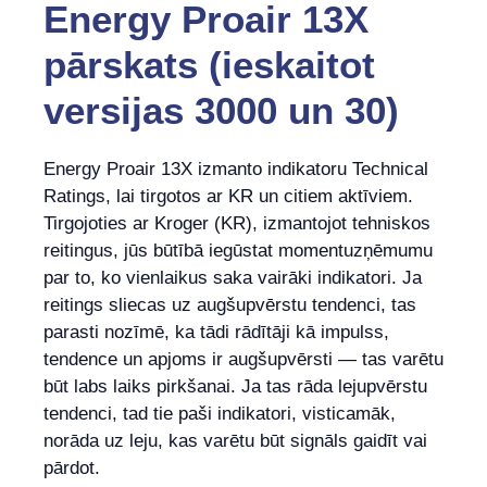
Energy Proair 13X
pārskats (ieskaitot
versijas 3000 un 30)
Energy Proair 13X izmanto indikatoru Technical
Ratings, lai tirgotos ar KR un citiem aktīviem.
Tirgojoties ar Kroger (KR), izmantojot tehniskos
reitingus, jūs būtībā iegūstat momentuzņēmumu
par to, ko vienlaikus saka vairāki indikatori. Ja
reitings sliecas uz augšupvērstu tendenci, tas
parasti nozīmē, ka tādi rādītāji kā impulss,
tendence un apjoms ir augšupvērsti — tas varētu
būt labs laiks pirkšanai. Ja tas rāda lejupvērstu
tendenci, tad tie paši indikatori, visticamāk,
norāda uz leju, kas varētu būt signāls gaidīt vai
pārdot.