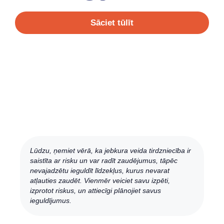
Sāciet tūlīt
Lūdzu, ņemiet vērā, ka jebkura veida tirdzniecība ir
saistīta ar risku un var radīt zaudējumus, tāpēc
nevajadzētu ieguldīt līdzekļus, kurus nevarat
atļauties zaudēt. Vienmēr veiciet savu izpēti,
izprotot riskus, un attiecīgi plānojiet savus
ieguldījumus.