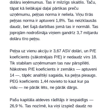
dolāru ieņēmumus. Tas ir milzīgs skaitlis. Taču,
tāpat kā lielākajai daļai pārtikas preču
uzņēmumu, peļņas norma ir neliela. Viņu tīrās
peļņas norma ir aptuveni 1,8%. Tas neizklausās
daudz, bet šajā darbības jomā tas ir normāli. Tas
joprojām nodrošināja viņiem gandrīz 3,7 miljardu
dolāru tīro peļņu.
Peļņa uz vienu akciju ir 3,67 ASV dolāri, un P/E
koeficients (sākotnējais P/E) ir nedaudz virs 18.
Tik stabilam uzņēmumam tas nav pārspīlēti.
Nākotnes P/E koeficients ir zemāks — aptuveni
14 —, tāpēc analītiķi sagaida, ka peļņa pieaugs.
PEG koeficients 1,44 novieto to kaut kur pa
vidu — ne pārāk lēts, ne pārāk dārgs.
Pašu kapitāla atdeves rādītājs ir iespaidīgs —
26,9 %. Tas nozīmē, ka viņi izspiež daudz no