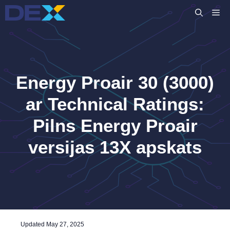
Skip
M
to
content
Energy Proair 30 (3000)
ar Technical Ratings:
Pilns Energy Proair
versijas 13X apskats
Updated
May 27, 2025