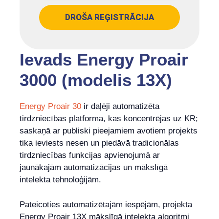
DROŠA REĢISTRĀCIJA
Ievads Energy Proair
3000 (modelis 13X)
Energy Proair 30
ir daļēji automatizēta
tirdzniecības platforma, kas koncentrējas uz KR;
saskaņā ar publiski pieejamiem avotiem projekts
tika ieviests nesen un piedāvā tradicionālas
tirdzniecības funkcijas apvienojumā ar
jaunākajām automatizācijas un mākslīgā
intelekta tehnoloģijām.
Pateicoties automatizētajām iespējām, projekta
Energy Proair 13X mākslīgā intelekta algoritmi