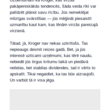
Uzņēmumam kā Kroger, kas virzās
pakāpeniskākās tendencēs, šāda veida rīki var
palīdzēt plānot savu rīcību. Jūs nemeklējat
milzīgas svārstības — jūs mēģināt piesaistīt
uzmanību kaut kam, kas lēnām virzās pareizajā
virzienā.
Tātad, jā, Kroger nav nekas uzkrītošs. Tas
nepieaugs desmit reizes gadā. Bet, ja jūs
interesē uzticami uzņēmumi, kas tērē naudu,
nebiedē jūs tirgus kritumu laikā un piedāvā
nelielas, bet stabilas dividendes, tad ir vērts to
apskatīt. Tikai negaidiet, ka tas būs aizraujoši.
Un varbūt tā ir visa jēga.