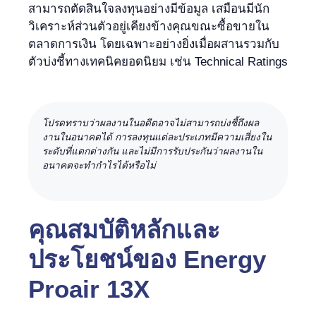
สามารถตัดสินใจลงทุนอย่างมีข้อมูล เสมือนมีนัก
วิเคราะห์ส่วนตัวอยู่เคียงข้างคุณขณะซื้อขายใน
ตลาดการเงิน โดยเฉพาะอย่างยิ่งเมื่อผสานรวมกับ
ตัวบ่งชี้ทางเทคนิคยอดนิยม เช่น Technical Ratings
โปรดทราบว่าผลงานในอดีตอาจไม่สามารถบ่งชี้ถึงผล
งานในอนาคตได้ การลงทุนแต่ละประเภทมีความเสี่ยงใน
ระดับที่แตกต่างกัน และไม่มีการรับประกันว่าผลงานใน
อนาคตจะทำกำไรได้หรือไม่
คุณสมบัติหลักและ
ประโยชน์ของ Energy
Proair 13X