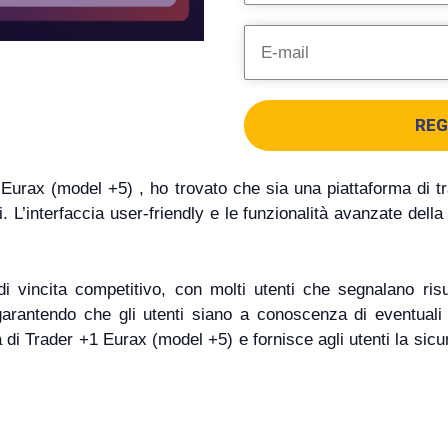
REG
rax (model +5) , ho trovato che sia una piattaforma di trad
i. L’interfaccia user-friendly e le funzionalità avanzate del
incita competitivo, con molti utenti che segnalano risultat
 garantendo che gli utenti siano a conoscenza di eventuali 
à di Trader +1 Eurax (model +5) e fornisce agli utenti la sicu