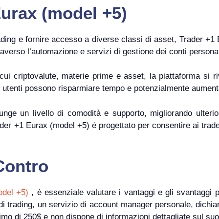
Eurax (model +5)
trading e fornire accesso a diverse classi di asset, Trader 
traverso l’automazione e servizi di gestione dei conti personal
cui criptovalute, materie prime e asset, la piattaforma si r
li utenti possono risparmiare tempo e potenzialmente aumen
nge un livello di comodità e supporto, migliorando ulterio
 Trader +1 Eurax (model +5) è progettato per consentire ai tr
 Contro
odel +5)
, è essenziale valutare i vantaggi e gli svantaggi 
i di trading, un servizio di account manager personale, dichia
nimo di 250$ e non dispone di informazioni dettagliate sul suo