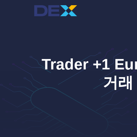
컨
텐
츠
로
건
너
뛰
기
Trader +1 
거래