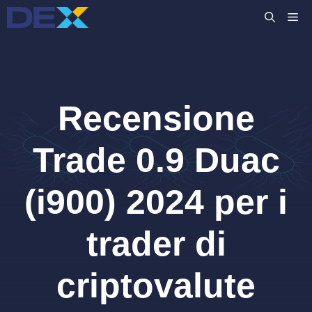
Vai
M
al
contenuto
Recensione
Trade 0.9 Duac
(i900) 2024 per i
trader di
criptovalute