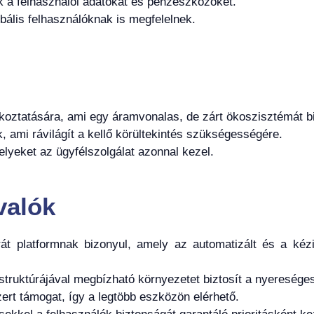
k a felhasználói adatokat és pénzeszközöket.
bális felhasználóknak is megfelelnek.
koztatására, ami egy áramvonalas, de zárt ökoszisztémát bi
 ami rávilágít a kellő körültekintés szükségességére.
elyeket az ügyfélszolgálat azonnal kezel.
valók
rát platformnak bizonyul, amely az automatizált és a kéz
jstruktúrájával megbízható környezetet biztosít a nyereség
rt támogat, így a legtöbb eszközön elérhető.