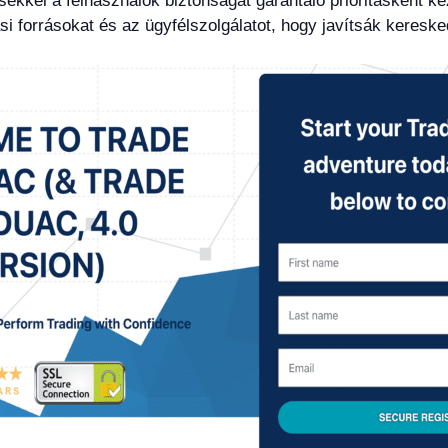
kkel a felhasználók biztonságát garantáló prioritásként ke
si forrásokat és az ügyfélszolgálatot, hogy javítsák kereske