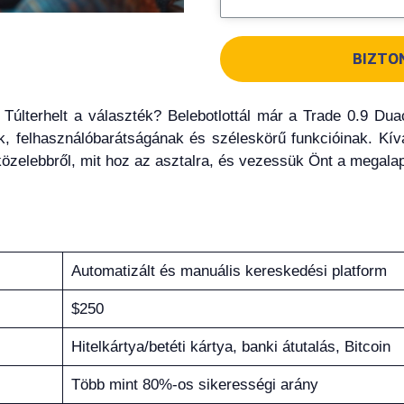
BIZTO
? Túlterhelt a választék? Belebotlottál már a Trade 0.9 
, felhasználóbarátságának és széleskörű funkcióinak. Kívá
elebbről, mit hoz az asztalra, és vezessük Önt a megalap
Automatizált és manuális kereskedési platform
$250
Hitelkártya/betéti kártya, banki átutalás, Bitcoin
Több mint 80%-os sikerességi arány