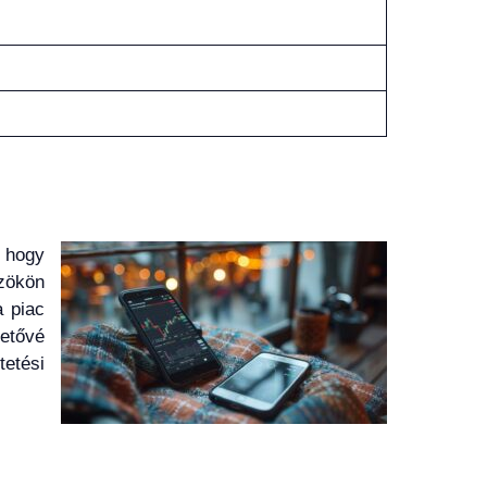
 hogy
zökön
a piac
etővé
etési