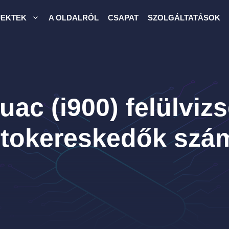
JEKTEK
A OLDALRÓL
CSAPAT
SZOLGÁLTATÁSOK
uac (i900) felülviz
ptokereskedők szá