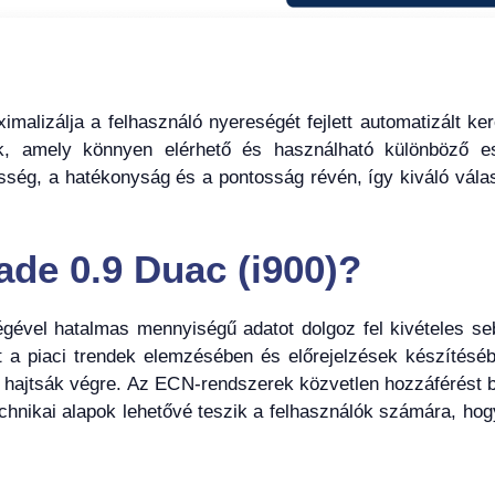
malizálja a felhasználó nyereségét fejlett automatizált ke
ik, amely könnyen elérhető és használható különböző e
esség, a hatékonyság és a pontosság révén, így kiváló vál
de 0.9 Duac (i900)?
gével hatalmas mennyiségű adatot dolgoz fel kivételes se
ít a piaci trendek elemzésében és előrejelzések készítéséb
n hajtsák végre. Az ECN-rendszerek közvetlen hozzáférést b
hnikai alapok lehetővé teszik a felhasználók számára, hog