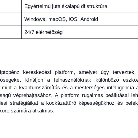
Egyértelmű jutalékalapú díjstruktúra
Windows, macOS, iOS, Android
24/7 elérhetőség
iptopénz kereskedési platform, amelyet úgy terveztek,
tőségeket kínáljon a felhasználóknak különböző eszkö
, mint a kvantumszámítás és a mesterséges intelligencia 
gú végrehajtásához. A platform rugalmas beállításai leh
si stratégiáikat a kockázattűrő képességükhöz és befekt
s köre számára alkalmas.