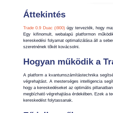
Áttekintés
Trade 0.9 Duac (i900)
úgy tervezték, hogy maxi
Egy kifinomult, webalapú platformon működ
kereskedési folyamat optimalizálása áll a seb
szeretnének tőkét kovácsolni.
Hogyan működik a Tra
A platform a kvantumszámítástechnika segítsé
végrehajtást. A mesterséges intelligencia seg
hogy a kereskedéseket az optimális pillanatba
megbízható végrehajtása érdekében. Ezek a tec
kereskedést folytassanak.