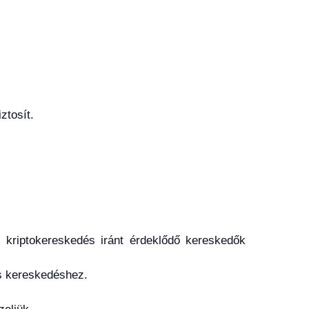
ztosít.
i kriptokereskedés iránt érdeklődő kereskedők
es kereskedéshez.