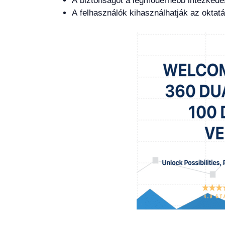
A biztonságot a legmodernebb intézkedése
A felhasználók kihasználhatják az oktatá