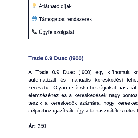
Átlátható díjak
Támogatott rendszerek
Ügyfélszolgálat
Trade 0.9 Duac (i900)
A Trade 0.9 Duac (i900) egy kifinomult kr
automatizált és manuális kereskedési lehe
keresztül. Olyan csúcstechnológiákat használ
elemzéséhez és a kereskedések nagy pontossá
teszik a kereskedők számára, hogy kereskedé
céljaikhoz igazítsák, így a felhasználók széle
Ár:
250