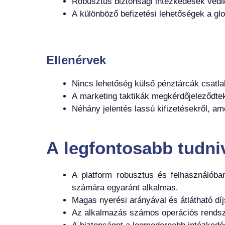
Robusztus biztonsági intézkedések védi
A különböző befizetési lehetőségek a glo
Ellenérvek
Nincs lehetőség külső pénztárcák csatla
A marketing taktikák megkérdőjeleződtek,
Néhány jelentés lassú kifizetésekről, am
A legfontosabb tudni
A platform robusztus és felhasználóba
számára egyaránt alkalmas.
Magas nyerési arányával és átlátható dí
Az alkalmazás számos operációs rendsze