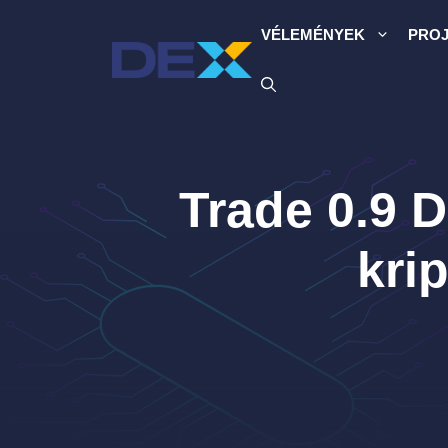
Kilépés
VÉLEMÉNYEK
PRO
a
tartalomba
Trade 0.9 D
kri