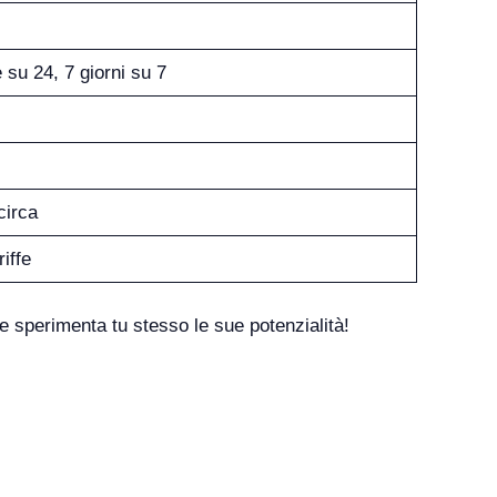
e su 24, 7 giorni su 7
circa
iffe
 sperimenta tu stesso le sue potenzialità!