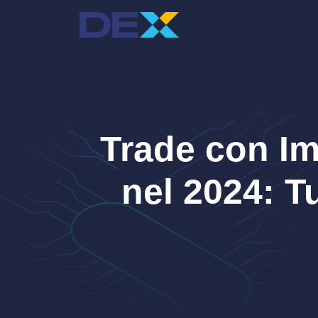
Vai
al
contenuto
Trade con Im
nel 2024: T