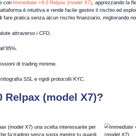
te con
Immediate +9.0 Relpax (model X7)
, apprezzando la fle
piattaforma è intuitiva e rende facile gestire il rischio ed esp
 fare pratica senza alcun rischio finanziario, migliorando no
valute attraverso i CFD.
all’85%.
ssioni di trading minime.
ittografia SSL e rigidi protocolli KYC.
0 Relpax (model X7)?
pax (model X7) una scelta interessante per
che fa trading senza sosta mentre tu guardi