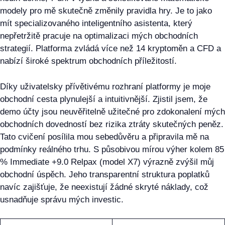
modely pro mě skutečně změnily pravidla hry. Je to jako
mít specializovaného inteligentního asistenta, který
nepřetržitě pracuje na optimalizaci mých obchodních
strategií. Platforma zvládá více než 14 kryptoměn a CFD a
nabízí široké spektrum obchodních příležitostí.
Díky uživatelsky přívětivému rozhraní platformy je moje
obchodní cesta plynulejší a intuitivnější. Zjistil jsem, že
demo účty jsou neuvěřitelně užitečné pro zdokonalení mých
obchodních dovedností bez rizika ztráty skutečných peněz.
Tato cvičení posílila mou sebedůvěru a připravila mě na
podmínky reálného trhu. S působivou mírou výher kolem 85
% Immediate +9.0 Relpax (model X7) výrazně zvýšil můj
obchodní úspěch. Jeho transparentní struktura poplatků
navíc zajišťuje, že neexistují žádné skryté náklady, což
usnadňuje správu mých investic.