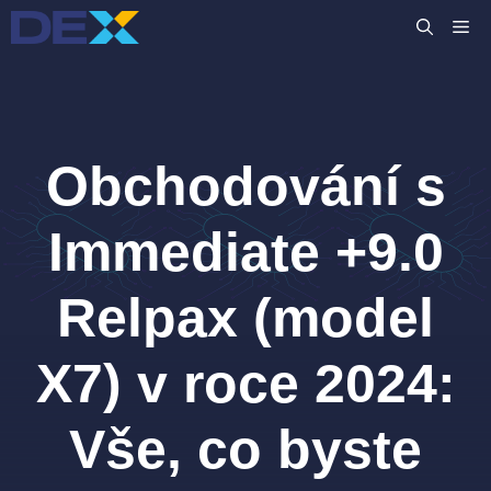
Přeskočit
M
na
obsah
Obchodování s
Immediate +9.0
Relpax (model
X7) v roce 2024:
Vše, co byste