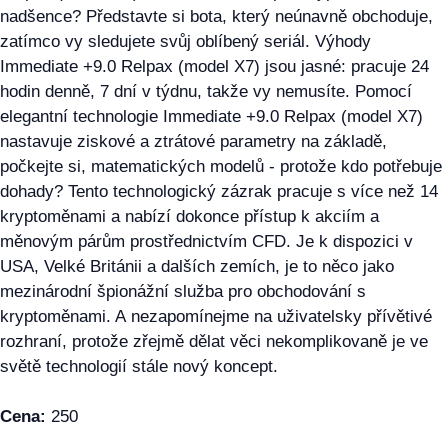
nadšence? Představte si bota, který neúnavně obchoduje,
zatímco vy sledujete svůj oblíbený seriál. Výhody
Immediate +9.0 Relpax (model X7) jsou jasné: pracuje 24
hodin denně, 7 dní v týdnu, takže vy nemusíte. Pomocí
elegantní technologie Immediate +9.0 Relpax (model X7)
nastavuje ziskové a ztrátové parametry na základě,
počkejte si, matematických modelů - protože kdo potřebuje
dohady? Tento technologický zázrak pracuje s více než 14
kryptoměnami a nabízí dokonce přístup k akciím a
měnovým párům prostřednictvím CFD. Je k dispozici v
USA, Velké Británii a dalších zemích, je to něco jako
mezinárodní špionážní služba pro obchodování s
kryptoměnami. A nezapomínejme na uživatelsky přívětivé
rozhraní, protože zřejmě dělat věci nekomplikovaně je ve
světě technologií stále nový koncept.
Cena:
250