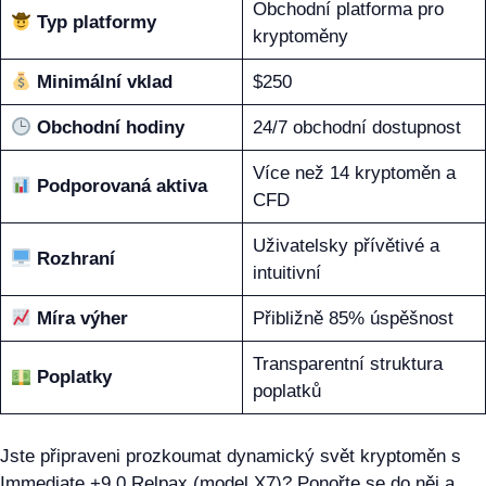
Obchodní platforma pro
Typ platformy
kryptoměny
Minimální vklad
$250
Obchodní hodiny
24/7 obchodní dostupnost
Více než 14 kryptoměn a
Podporovaná aktiva
CFD
Uživatelsky přívětivé a
Rozhraní
intuitivní
Míra výher
Přibližně 85% úspěšnost
Transparentní struktura
Poplatky
poplatků
Jste připraveni prozkoumat dynamický svět kryptoměn s
Immediate +9.0 Relpax (model X7)? Ponořte se do něj a