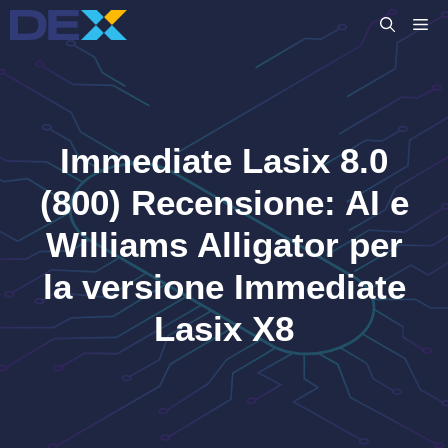
Vai
M
al
contenuto
Immediate Lasix 8.0
(800) Recensione: AI e
Williams Alligator per
la versione Immediate
Lasix X8