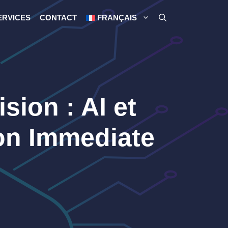
ERVICES
CONTACT
FRANÇAIS
sion : AI et
ion Immediate