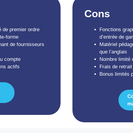
Cons
 de premier ordre
Fonctions grap
ate-forme
d’entrée de g
nant de fournisseurs
Matériel pédag
que l’anglais
 du compte
Nombre limité 
ins actifs
Frais de retra
Bonus limités 
C
ma