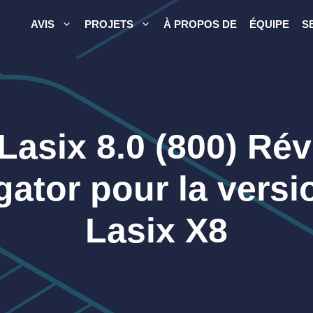
AVIS
PROJETS
À PROPOS DE
ÉQUIPE
S
asix 8.0 (800) Révi
igator pour la vers
Lasix X8