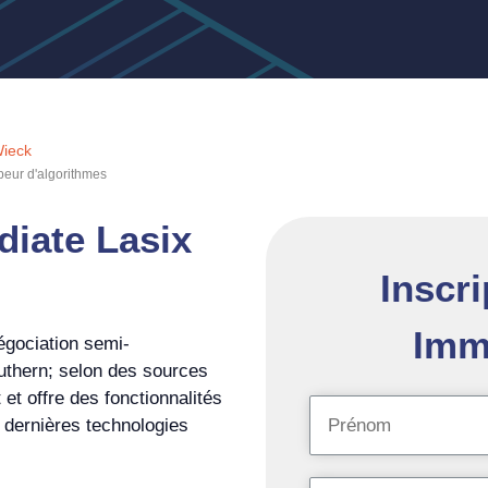
Wieck
eur d'algorithmes
diate Lasix
Inscri
Imm
égociation semi-
uthern; selon des sources
 et offre des fonctionnalités
 dernières technologies