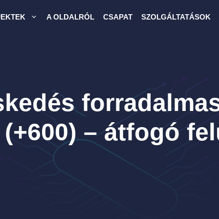
JEKTEK
A OLDALRÓL
CSAPAT
SZOLGÁLTATÁSOK
skedés forradalmas
(+600) – átfogó fel