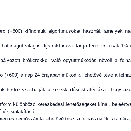
o (+600) kifinomult algoritmusokat használ, amelyek na
láthatóságot világos díjstruktúrával tartja fenn, és csak 1
bályozott brókerekkel való együttműködés növeli a felh
 (+600) a nap 24 órájában működik, lehetővé téve a felha
lók testre szabhatják a kereskedési stratégiákat, hogy az
form különböző kereskedési lehetőségeket kínál, beleértve
óliók kialakítását.
ntes demószámla lehetővé teszi a felhasználók számára, h