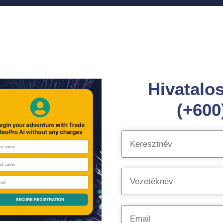
Hivatalo
(+600