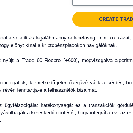
CREATE TRAD
hol a volatilitás legalább annyira lehetőség, mint kockázat
 hogy előnyt kínál a kriptopénzpiacokon navigálóknak.
st nyújt a Trade 60 Reopro (+600), megvizsgálva algoritm
colgatjuk, kiemelkedő jelentőségűvé válik a kérdés, hogy
y révén fenntartja-e a felhasználók bizalmát.
 az ügyfélszolgálat hatékonyságát és a tranzakciók gördü
yásolhatják a kereskedő döntését, hogy integrálja ezt az es
.