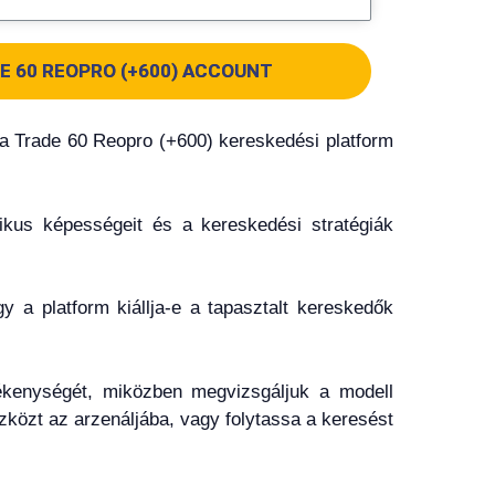
E 60 REOPRO (+600) ACCOUNT
, a Trade 60 Reopro (+600) kereskedési platform
ikus képességeit és a kereskedési stratégiák
 a platform kiállja-e a tapasztalt kereskedők
lékenységét, miközben megvizsgáljuk a modell
zközt az arzenáljába, vagy folytassa a keresést