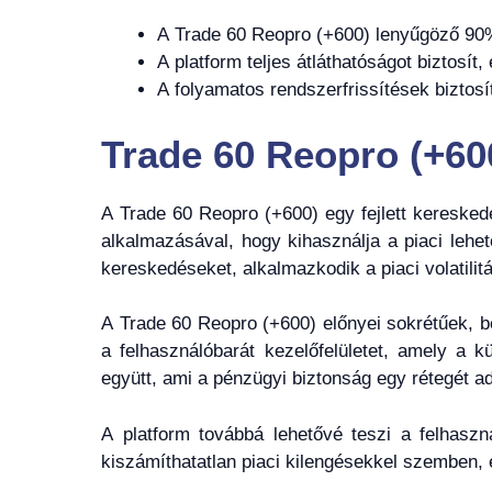
A Trade 60 Reopro (+600) lenyűgöző 90%
A platform teljes átláthatóságot biztosít
A folyamatos rendszerfrissítések biztosí
Trade 60 Reopro (+60
A Trade 60 Reopro (+600) egy fejlett kereskedé
alkalmazásával, hogy kihasználja a piaci lehe
kereskedéseket, alkalmazkodik a piaci volatilit
A Trade 60 Reopro (+600) előnyei sokrétűek, be
a felhasználóbarát kezelőfelületet, amely a 
együtt, ami a pénzügyi biztonság egy rétegét a
A platform továbbá lehetővé teszi a felhasz
kiszámíthatatlan piaci kilengésekkel szemben, 