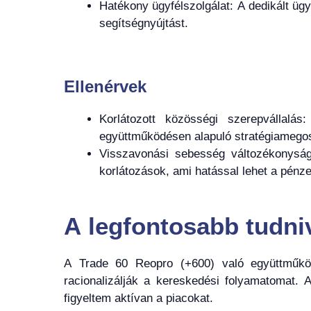
Hatékony ügyfélszolgálat: A dedikált ügy
segítségnyújtást.
Ellenérvek
Korlátozott közösségi szerepvállalá
együttműködésen alapuló stratégiamegosz
Visszavonási sebesség változékonysága
korlátozások, ami hatással lehet a pén
A legfontosabb tudni
A Trade 60 Reopro (+600) való együttműködé
racionalizálják a kereskedési folyamatomat.
figyeltem aktívan a piacokat.