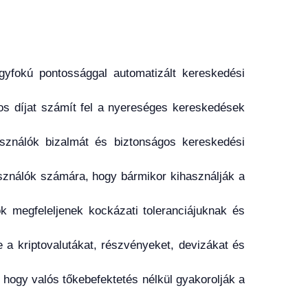
gyfokú pontossággal automatizált kereskedési
%-os díjat számít fel a nyereséges kereskedések
asználók bizalmát és biztonságos kereskedési
sználók számára, hogy bármikor kihasználják a
ok megfeleljenek kockázati toleranciájuknak és
 a kriptovalutákat, részvényeket, devizákat és
ogy valós tőkebefektetés nélkül gyakorolják a