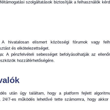
féltámogatási szolgáltatások biztosítják a felhasználók kér
s: A hivatalosan elismert közösségi fórumok vagy felh
tást és elkötelezettséget.
: A pénzfelvételi sebességet befolyásolhatják az ellenőr
zeszközök hozzáférhetőségére.
valók
s után úgy találtam, hogy a platform fejlett algoritmus
 A 24/7-es működés lehetővé tette számomra, hogy akkor