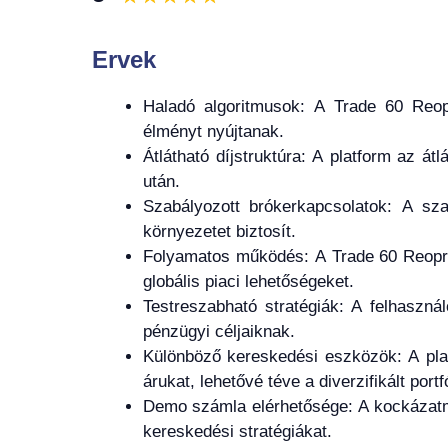
Ervek
Haladó algoritmusok: A Trade 60 Reopr
élményt nyújtanak.
Átlátható díjstruktúra: A platform az át
után.
Szabályozott brókerkapcsolatok: A sza
környezetet biztosít.
Folyamatos működés: A Trade 60 Reopro
globális piaci lehetőségeket.
Testreszabható stratégiák: A felhaszná
pénzügyi céljaiknak.
Különböző kereskedési eszközök: A plat
árukat, lehetővé téve a diverzifikált portf
Demo számla elérhetősége: A kockázatme
kereskedési stratégiákat.