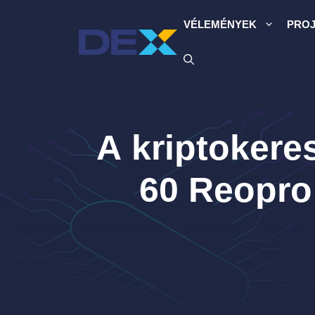
Kilépés
VÉLEMÉNYEK
PRO
a
tartalomba
A kriptokere
60 Reopro 