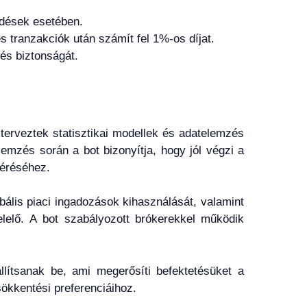
edések esetében.
es tranzakciók után számít fel 1%-os díjat.
 és biztonságát.
 terveztek statisztikai modellek és adatelemzés
emzés során a bot bizonyítja, hogy jól végzi a
léréséhez.
bális piaci ingadozások kihasználását, valamint
elelő. A bot szabályozott brókerekkel működik
lítsanak be, ami megerősíti befektetésüket a
ökkentési preferenciáihoz.