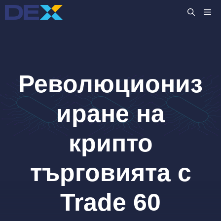
Към
M
съдържанието
Революциониз
иране на
крипто
търговията с
Trade 60