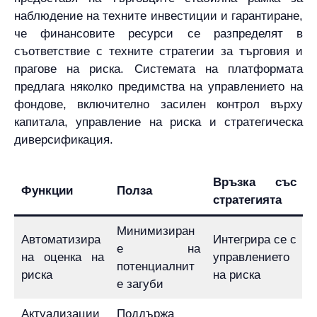
наблюдение на техните инвестиции и гарантиране,
че финансовите ресурси се разпределят в
съответствие с техните стратегии за търговия и
прагове на риска. Системата на платформата
предлага няколко предимства на управлението на
фондове, включително засилен контрол върху
капитала, управление на риска и стратегическа
диверсификация.
Връзка със
Функции
Полза
стратегията
Минимизиран
Автоматизира
Интегрира се с
е на
на оценка на
управлението
потенциалнит
риска
на риска
е загуби
Актуализации
Поддържа