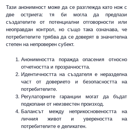
Тази анонимност може да се разглежда като нож с
две остриета: тя би могла да предпази
създателите от потенциални отговорности или
неоправдан контрол, но също така означава, че
потребителите трябва да се доверят в значителна
степен на непроверен субект.
Анонимността поражда опасения относно
отчетността и прозрачността.
Идентичността на създателя е неразделна
част от доверието и безопасността на
потребителите.
Регулаторните гаранции могат да бъдат
подкопани от неизвестен произход.
Балансът между неприкосновеността на
личния живот и увереността на
потребителите е деликатен.