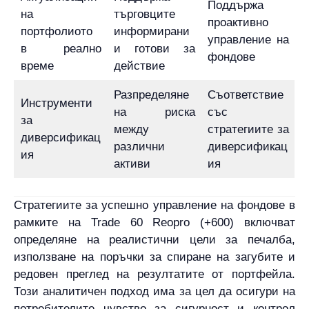
Поддържа
на
търговците
проактивно
портфолиото
информирани
управление на
в реално
и готови за
фондове
време
действие
Разпределяне
Съответствие
Инструменти
на риска
със
за
между
стратегиите за
диверсификац
различни
диверсификац
ия
активи
ия
Стратегиите за успешно управление на фондове в
рамките на Trade 60 Reopro (+600) включват
определяне на реалистични цели за печалба,
използване на поръчки за спиране на загубите и
редовен преглед на резултатите от портфейла.
Този аналитичен подход има за цел да осигури на
потребителите чувство за сигурност и контрол