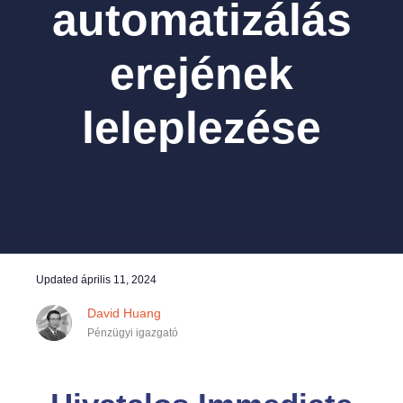
automatizálás
erejének
leleplezése
Updated
április 11, 2024
David Huang
Pénzügyi igazgató