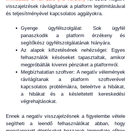
visszajelzések rávilágítanak a platform legitimitásával
és teljesítményével kapcsolatos aggályokra.
Gyenge ügyfélszolgálat: Sok ügyfél
panaszkodik a platform érzékeny és
segítőkész ügyfélszolgálatának hiányára.
Az alapok kifizetésének nehézségei: Egyes
felhasználók késéseket tapasztaltak, amikor
megpróbálták kivenni pénzüket a platformról.
Megbízhatatlan szoftver: A negatív vélemények
rávilágítanak a platform szoftverével
kapcsolatos problémákra, beleértve a hibákat,
a hibákat és a késleltetett kereskedési
végrehajtásokat.
Ennek a negatív visszajelzésnek a figyelembe vétele
segítheti a leendő felhasználókat abban, hogy
megalapozott döntéseket hozzanak Immediate ePrex