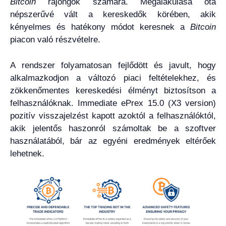
Bitcoin
rajongók számára. Megalakulása óta
népszerűvé vált a kereskedők körében, akik
kényelmes és hatékony módot keresnek a
Bitcoin
piacon való részvételre.
A rendszer folyamatosan fejlődött és javult, hogy
alkalmazkodjon a változó piaci feltételekhez, és
zökkenőmentes kereskedési élményt biztosítson a
felhasználóknak. Immediate ePrex 15.0 (X3 version)
pozitív visszajelzést kapott azoktól a felhasználóktól,
akik jelentős haszonról számoltak be a szoftver
használatából, bár az egyéni eredmények eltérőek
lehetnek.