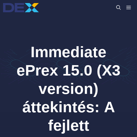
Kilépés
M
a
tartalomba
Immediate
ePrex 15.0 (X3
version)
áttekintés: A
fejlett