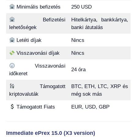
Minimális befizetés
250 USD
Befizetési
Hitelkártya, bankkártya,
lehetőségek
banki átutalás
Letéti díjak
Nincs
Visszavonási díjak
Nincs
Visszavonási
24 óra
időkeret
Támogatott
BTC, ETH, LTC, XRP és
kriptovaluták
még sok más
Támogatott Fiats
EUR, USD, GBP
Immediate ePrex 15.0 (X3 version)