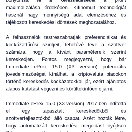
bonyolítsa le a kereskedéseket a profit
maximalizálása érdekében. Kifinomult technológiát
használ nagy mennyiségű adat elemzéséhez és
tájékozott kereskedési döntések meghozatalához.
A felhasználók testreszabhatják preferenciáikat és
kockázattűrési szintjeit, lehetővé téve a szoftver
számára, hogy a kívánt paramétereik szerint
kereskedjen. Fontos megjegyezni, hogy bár
Immediate ePrex 15.0 (X3 version) potenciális
jövedelmezőséget kínálhat, a kriptovaluta piacokon
történő kereskedés kockázatokkal jár, ezért ajánlatos
alapos kutatást végezni és körültekintően eljárni.
Immediate ePrex 15.0 (X3 version) 2017-ben indította
el egy tapasztalt kereskedőkből és
szoftverfejlesztőkből álló csapat. Azért hozták létre,
hogy automatizált kereskedési megoldást nyújtson