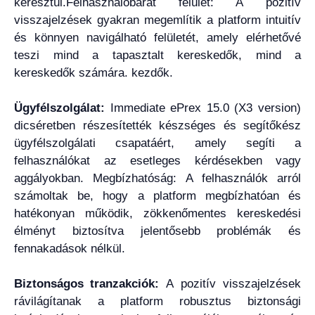
keresztül.Felhasználóbarát felület: A pozitív
visszajelzések gyakran megemlítik a platform intuitív
és könnyen navigálható felületét, amely elérhetővé
teszi mind a tapasztalt kereskedők, mind a
kereskedők számára. kezdők.
Ügyfélszolgálat:
Immediate ePrex 15.0 (X3 version)
dicséretben részesítették készséges és segítőkész
ügyfélszolgálati csapatáért, amely segíti a
felhasználókat az esetleges kérdésekben vagy
aggályokban. Megbízhatóság: A felhasználók arról
számoltak be, hogy a platform megbízhatóan és
hatékonyan működik, zökkenőmentes kereskedési
élményt biztosítva jelentősebb problémák és
fennakadások nélkül.
Biztonságos tranzakciók:
A pozitív visszajelzések
rávilágítanak a platform robusztus biztonsági