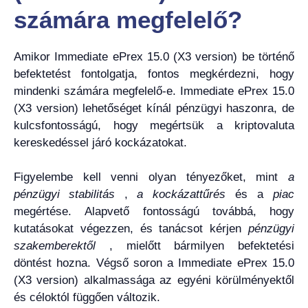
számára megfelelő?
Amikor Immediate ePrex 15.0 (X3 version) be történő
befektetést fontolgatja, fontos megkérdezni, hogy
mindenki számára megfelelő-e. Immediate ePrex 15.0
(X3 version) lehetőséget kínál pénzügyi haszonra, de
kulcsfontosságú, hogy megértsük a kriptovaluta
kereskedéssel járó kockázatokat.
Figyelembe kell venni olyan tényezőket, mint
a
pénzügyi stabilitás
,
a kockázattűrés
és a
piac
megértése. Alapvető fontosságú továbbá, hogy
kutatásokat végezzen, és tanácsot kérjen
pénzügyi
szakemberektől
, mielőtt bármilyen befektetési
döntést hozna. Végső soron a Immediate ePrex 15.0
(X3 version) alkalmassága az egyéni körülményektől
és céloktól függően változik.