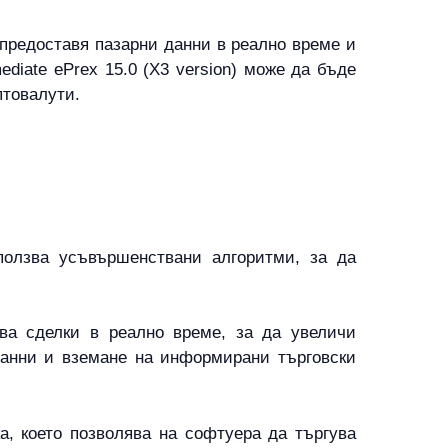
 предоставя пазарни данни в реално време и
iate ePrex 15.0 (X3 version) може да бъде
птовалути.
зползва усъвършенствани алгоритми, за да
ва сделки в реално време, за да увеличи
данни и вземане на информирани търговски
а, което позволява на софтуера да търгува