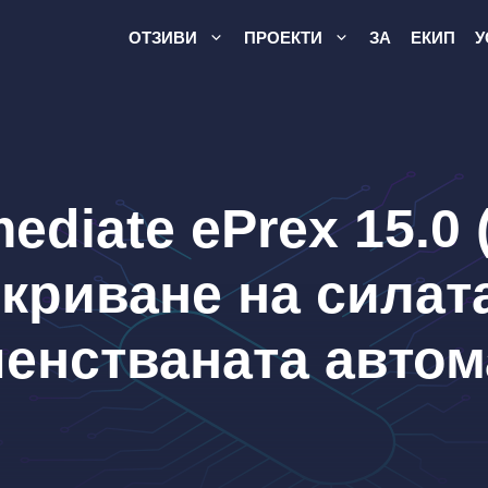
ОТЗИВИ
ПРОЕКТИ
ЗА
ЕКИП
У
diate ePrex 15.0 (
криване на силат
енстваната автом