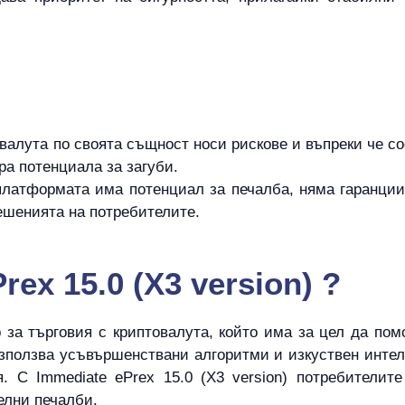
овалута по своята същност носи рискове и въпреки че 
ра потенциала за загуби.
платформата има потенциал за печалба, няма гаранции 
ешенията на потребителите.
rex 15.0 (X3 version) ?
ер за търговия с криптовалута, който има за цел да по
 използва усъвършенствани алгоритми и изкуствен интел
. С Immediate ePrex 15.0 (X3 version) потребителит
елни печалби.