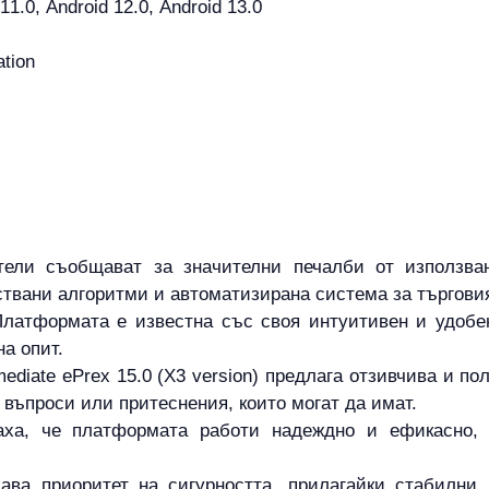
 11.0, Android 12.0, Android 13.0
ation
тели съобщават за значителни печалби от използване
твани алгоритми и автоматизирана система за търгови
латформата е известна със своя интуитивен и удобен
на опит.
diate ePrex 15.0 (X3 version) предлага отзивчива и по
 въпроси или притеснения, които могат да имат.
аха, че платформата работи надеждно и ефикасно, 
ава приоритет на сигурността, прилагайки стабилни