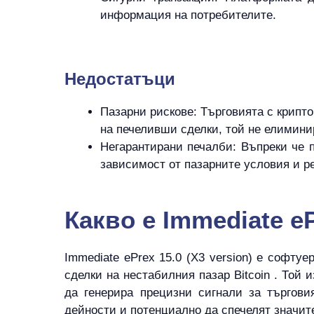
информация на потребителите.
Hедостатъци
Пазарни рискове: Търговията с крипт
на печеливши сделки, той не елимини
Негарантирани печалби: Въпреки че 
зависимост от пазарните условия и р
Какво е Immediate eP
Immediate ePrex 15.0 (X3 version) е софту
сделки на нестабилния пазар Bitcoin . Той
да генерира прецизни сигнали за търговия
дейности и потенциално да спечелят значит