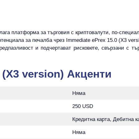
длага платформа за търговия с криптовалути, по-специалн
енциала за печалба чрез Immediate ePrex 15.0 (X3 versi
редпазливост и подчертават рисковете, свързани с тъ
 (X3 version) Акценти
Няма
250 USD
Кредитна карта, Дебитна к
Няма