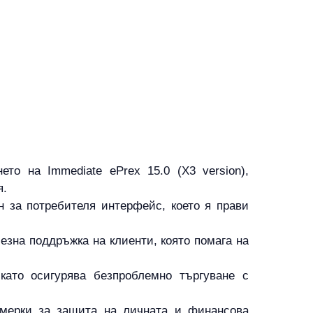
то на Immediate ePrex 15.0 (X3 version),
я.
 за потребителя интерфейс, което я прави
лезна поддръжка на клиенти, която помага на
като осигурява безпроблемно търгуване с
 мерки за защита на личната и финансова