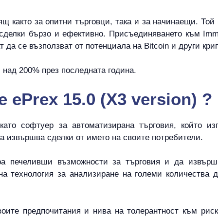
щ както за опитни търговци, така и за начинаещи. Той
сделки бързо и ефективно. Присъединяването към Immed
 да се възползват от потенциала на Bitcoin и други кри
с над 200% през последната година.
 ePrex 15.0 (X3 version) ?
и като софтуер за автоматизирана търговия, който и
да извършва сделки от името на своите потребители.
а печеливши възможности за търговия и да извърш
на технология за анализиране на големи количества 
оите предпочитания и нива на толерантност към риск