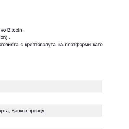
о Bitcoin .
on) .
рговията с криптовалута на платформи като
арта, Банков превод