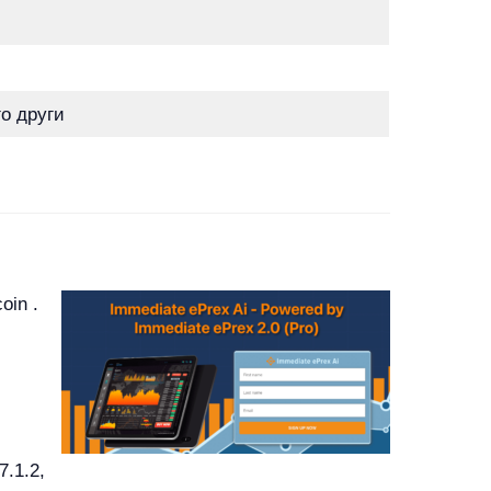
о други
oin .
.1.2,