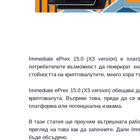
Immediate ePrex 15.0 (X3 version) е пла
потребителите възможност да генерират зн
стойността на криптовалутите, много хора т
Immediate ePrex 15.0 (X3 version) обещава 
криптовалута. Въпреки това, преди да се в
платформа или потенциална измама.
В тази статия ще проучим вътрешната работ
преглед на това как да започнете. Дали Im
бъде обсъдено.