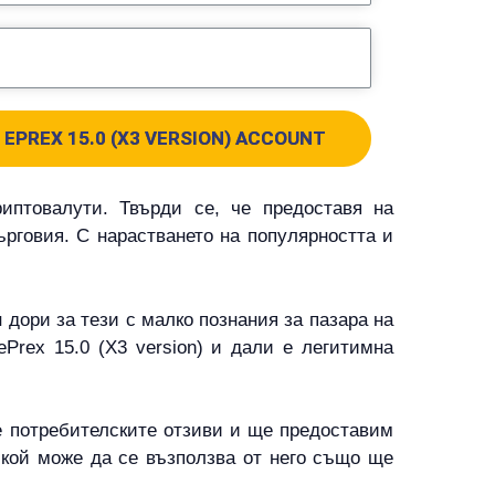
EPREX 15.0 (X3 VERSION) ACCOUNT
риптовалути. Твърди се, че предоставя на
рговия. С нарастването на популярността и
 дори за тези с малко познания за пазара на
ePrex 15.0 (X3 version) и дали е легитимна
ме потребителските отзиви и ще предоставим
и кой може да се възползва от него също ще