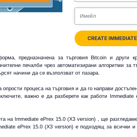
CREATE IMMEDIATE 
тформа, предназначена за търговия Bitcoin и други к
ачителни печалби чрез автоматизирани алгоритми за тъ
ърсят начини да се възползват от пазара.
да опрости процеса на търговия и да го направи достъпен
ключите, важно е да разберете как работи Immediate 
а на Immediate ePrex 15.0 (X3 version) , ще разгледа
mediate ePrex 15.0 (X3 version) е подходящ за всички 