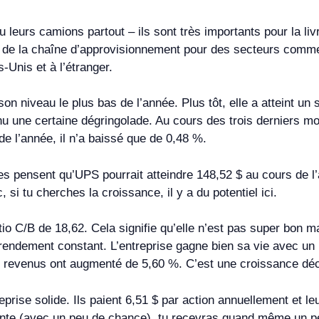
eurs camions partout – ils sont très importants pour la livra
 et de la chaîne d’approvisionnement pour des secteurs comme
-Unis et à l’étranger.
n niveau le plus bas de l’année. Plus tôt, elle a atteint un 
 une certaine dégringolade. Au cours des trois derniers mois
de l’année, il n’a baissé que de 0,48 %.
ystes pensent qu’UPS pourrait atteindre 148,52 $ au cours de
si tu cherches la croissance, il y a du potentiel ici.
io C/B de 18,62. Cela signifie qu’elle n’est pas super bon m
à rendement constant. L’entreprise gagne bien sa vie avec un
 revenus ont augmenté de 5,60 %. C’est une croissance décen
eprise solide. Ils paient 6,51 $ par action annuellement et 
monte (avec un peu de chance), tu recevras quand même un p