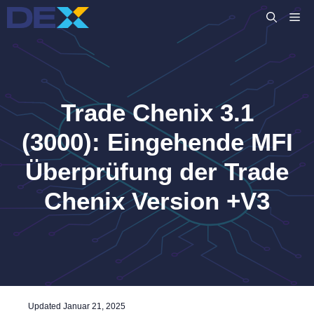
Zum
M
Inhalt
springen
Trade Chenix 3.1
(3000): Eingehende MFI
Überprüfung der Trade
Chenix Version +V3
Updated
Januar 21, 2025